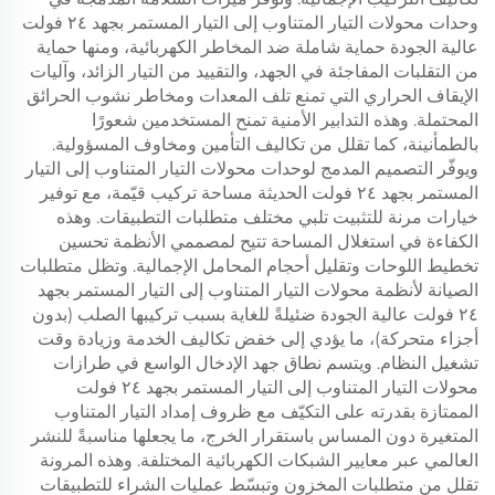
وحدات محولات التيار المتناوب إلى التيار المستمر بجهد ٢٤ فولت
عالية الجودة حماية شاملة ضد المخاطر الكهربائية، ومنها حماية
من التقلبات المفاجئة في الجهد، والتقييد من التيار الزائد، وآليات
الإيقاف الحراري التي تمنع تلف المعدات ومخاطر نشوب الحرائق
المحتملة. وهذه التدابير الأمنية تمنح المستخدمين شعورًا
بالطمأنينة، كما تقلل من تكاليف التأمين ومخاوف المسؤولية.
ويوفّر التصميم المدمج لوحدات محولات التيار المتناوب إلى التيار
المستمر بجهد ٢٤ فولت الحديثة مساحة تركيب قيّمة، مع توفير
خيارات مرنة للتثبيت تلبي مختلف متطلبات التطبيقات. وهذه
الكفاءة في استغلال المساحة تتيح لمصممي الأنظمة تحسين
تخطيط اللوحات وتقليل أحجام المحامل الإجمالية. وتظل متطلبات
الصيانة لأنظمة محولات التيار المتناوب إلى التيار المستمر بجهد
٢٤ فولت عالية الجودة ضئيلةً للغاية بسبب تركيبها الصلب (بدون
أجزاء متحركة)، ما يؤدي إلى خفض تكاليف الخدمة وزيادة وقت
تشغيل النظام. ويتسم نطاق جهد الإدخال الواسع في طرازات
محولات التيار المتناوب إلى التيار المستمر بجهد ٢٤ فولت
الممتازة بقدرته على التكيّف مع ظروف إمداد التيار المتناوب
المتغيرة دون المساس باستقرار الخرج، ما يجعلها مناسبةً للنشر
العالمي عبر معايير الشبكات الكهربائية المختلفة. وهذه المرونة
تقلل من متطلبات المخزون وتبسّط عمليات الشراء للتطبيقات