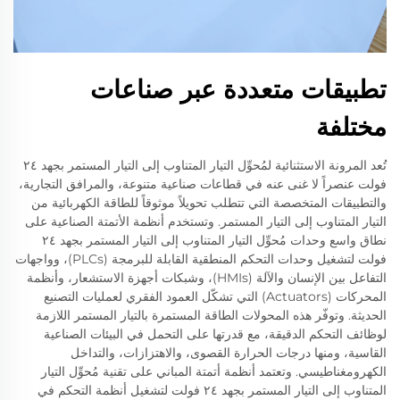
تطبيقات متعددة عبر صناعات
مختلفة
تُعد المرونة الاستثنائية لمُحوِّل التيار المتناوب إلى التيار المستمر بجهد ٢٤
فولت عنصراً لا غنى عنه في قطاعات صناعية متنوعة، والمرافق التجارية،
والتطبيقات المتخصصة التي تتطلب تحويلاً موثوقاً للطاقة الكهربائية من
التيار المتناوب إلى التيار المستمر. وتستخدم أنظمة الأتمتة الصناعية على
نطاق واسع وحدات مُحوِّل التيار المتناوب إلى التيار المستمر بجهد ٢٤
فولت لتشغيل وحدات التحكم المنطقية القابلة للبرمجة (PLCs)، وواجهات
التفاعل بين الإنسان والآلة (HMIs)، وشبكات أجهزة الاستشعار، وأنظمة
المحركات (Actuators) التي تشكّل العمود الفقري لعمليات التصنيع
الحديثة. وتوفّر هذه المحولات الطاقة المستمرة بالتيار المستمر اللازمة
لوظائف التحكم الدقيقة، مع قدرتها على التحمل في البيئات الصناعية
القاسية، ومنها درجات الحرارة القصوى، والاهتزازات، والتداخل
الكهرومغناطيسي. وتعتمد أنظمة أتمتة المباني على تقنية مُحوِّل التيار
المتناوب إلى التيار المستمر بجهد ٢٤ فولت لتشغيل أنظمة التحكم في