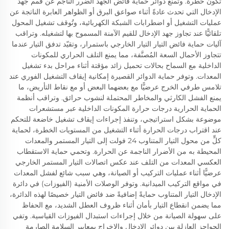
تكون خطرة. وتمنع دوائر حماية فائض الجهد الضرر الناجم عن قمم جهد
الإدخال التي تحدث عادةً أثناء صواعق البرق أو الظواهر العابرة الناتجة عن
عمليات التشغيل أو اضطرابات الشبكة الكهربائية، وتُوقف تشغيل المحول
تلقائيًّا عند تجاوز جهد الإدخال للقيم الآمنة المسموح بها لتشغيله. وتراقب
آليات حماية فائض التيار التيار الخارجي باستمرار، وتقيّد تدفق التيار عندما
تتجاوز الأحمال السعة المُصنَّفة، مما يمنع التلف الحراري للمكونات
الداخلية مع السماح بحالات تحميل زائد مؤقتة أثناء مراحل بدء تشغيل
المعدات. وتوفر حماية الدوائر القصيرة إمكانية إيقاف التشغيل الفوري عند
تلامس طرفي الخرج عرضيًّا مع بعضهما البعض أو مع نقاط التأريض، ما
يمنع الفشل الكارثي والمخاطر المحتملة لنشوب حرائق. وتراقب أنظمة
الحماية الحرارية درجات حرارة المكونات الداخلية عبر مستشعرات
موضوعة بشكل استراتيجي، وتنفذ إجراءات إيقاف تشغيل خاضعة للتحكم
عند اقتراب درجات الحرارة أثناء التشغيل من المستويات الخطرة، لحماية
كلٍّ من محول التيار المتناوب 24 فولت إلى التيار المستمر والمعدات
المحيطة به من الأضرار الناجمة عن الحرارة. وتحمي حماية الاستقطاب
العكسي المعدات من التلف عند عكس اتصالات التيار المستمر الخارجي
عرضيًّا أثناء عمليات التركيب أو الصيانة، وهي سبب شائع لفشل المعدات
في مواقع التركيب الميدانية. وتوفر الوصلات الأمنية (الفيوزات) في دائرة
الإدخال التيار المتناوب حمايةً إضافيةً ضد فائض التيار خصيصًا لهذه الدائرة،
مما يضمن انقطاع التيار بأمان أثناء ظروف العطل الشديد، مع الحفاظ
على سهولة الصيانة من خلال إجراءات استبدال الفيوزات القياسية. وتفي
الحواجز العازلة بين دوائر الإدخال والإخراج بمعايير السلامة الصارمة