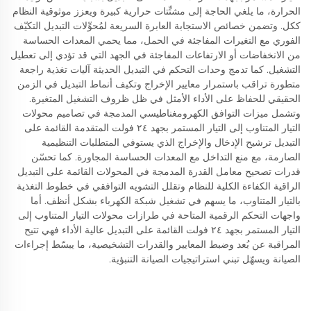
الحرارة، ما يلغي الحاجة إلى مشتِّتات حرارية كبيرة ويعزز موثوقية النظام
ككل. وتضمن خصائص الاستجابة العابرة السريعة لمُحوِّلات التبديل التكيّف
الفوري مع التغيرات المفاجئة في الحمل، مما يحمي المعدات الحساسة
من الانخفاضات أو الارتفاعات المفاجئة في الجهد التي قد تؤدي إلى تعطيل
التشغيل. كما تدمج وحدات التحكم في التبديل الحديثة آليات تغذية راجعة
متطورة تراقب باستمرار معايير الإخراج وتكيف أنماط التبديل في الزمن
الحقيقي للحفاظ على الأداء الأمثل في ظل ظروف التشغيل المتغيرة.
وتشمل ميزات التوافق الكهرومغناطيسي المدمجة في تصاميم محولات
التيار المتناوب إلى التيار المستمر بجهد ٢٤ فولت المتقدمة القائمة على
التبديل ترشيح الإدخال والإخراج الذي يستوفي المتطلبات التنظيمية
الصارمة، مع منع التداخل مع المعدات الحساسة المجاورة. كما تحسّن
قدرات تصحيح معامل القدرة المدمجة في المحولات القائمة على التبديل
الراقية الكفاءة الكلية للنظام وتقلل التشويه التوافقي في خطوط التغذية
بالتيار المتناوب، ما يسهم في تشغيل شبكة الكهرباء بشكل أنظف. أما
واجهات التحكم الرقمية المتاحة في طرازات محولات التيار المتناوب إلى
التيار المستمر بجهد ٢٤ فولت القائمة على التبديل عالية الأداء فهي تتيح
المراقبة عن بُعد وضبط المعايير والقدرات التشخيصية، ما يبسّط إجراءات
الصيانة ويسهّل تبني استراتيجيات الصيانة التنبؤية.