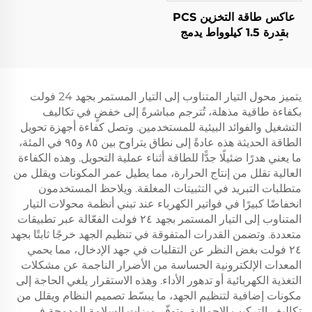
عاكس طاقة التخزين PCS
بقدرة 1.5 كيلوواط يدمج
محولًا فوتوفولطيًا بقدرة 400
واط.
يتميز محول التيار المتناوب إلى التيار المستمر بجهد 24 فولت
بكفاءة طاقية مذهلة، تُترجم مباشرةً إلى خفضٍ في تكاليف
التشغيل والفوائد البيئية للمستخدمين. وتصل كفاءة أجهزة تحويل
الطاقة الحديثة هذه عادةً إلى نطاق يتراوح بين ٨٥ و٩٥ في المئة،
ما يعني هدرًا ضئيلًا جدًّا للطاقة أثناء عملية التحويل. وهذه الكفاءة
العالية تقلل من إنتاج الحرارة، مما يطيل عمر المكونات ويقلل من
متطلبات التبريد في التثبيتات المغلقة. ويلاحظ المستخدمون
انخفاضًا كبيرًا في فواتير الكهرباء عند تبني أنظمة محولات التيار
المتناوب إلى التيار المستمر بجهد ٢٤ فولت الفعّالة عبر تطبيقات
متعددة. وتضمن القدرات المتفوقة في تنظيم الجهد خرجًا ثابتًا بجهد
٢٤ فولت بغض النظر عن التقلبات في جهد الإدخال، مما يحمي
المعدات الإلكترونية الحساسة من الأضرار الناجمة عن مشكلات
التغذية الكهربائية أو تدهور الأداء. وهذه الاستقرار يلغي الحاجة إلى
مكونات إضافية لتنظيم الجهد، ما يبسّط تصميم النظام ويقلل من
تكاليف التركيب الإجمالية. وتوفّر ميزات السلامة المدمجة في