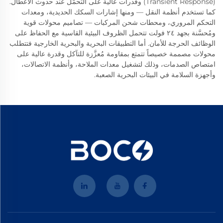
(Transient Response) وقدرات عالية على التحمّل عند حدوث الأعطال.
كما تستخدم أنظمة النقل — ومنها إشارات السكك الحديدية، ومعدات
التحكم المروري، ومحطات شحن المركبات — تصاميم محولات قوية
ومُحسَّنة بجهد ٢٤ فولت تتحمل الظروف البيئية القاسية مع الحفاظ على
الوظائف الحرجة للأمان. أما التطبيقات البحرية والبحرية الخارجية فتتطلب
محولات مصممة خصيصاً تتمتع بمقاومة مُعزَّزة للتآكل وقدرة عالية على
امتصاص الصدمات، وذلك لتشغيل معدات الملاحة، وأنظمة الاتصالات،
وأجهزة السلامة في البيئات البحرية الصعبة.