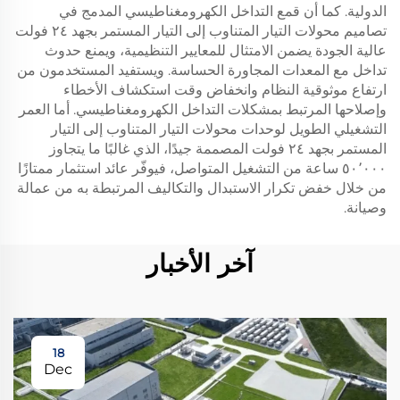
الدولية. كما أن قمع التداخل الكهرومغناطيسي المدمج في
تصاميم محولات التيار المتناوب إلى التيار المستمر بجهد ٢٤ فولت
عالية الجودة يضمن الامتثال للمعايير التنظيمية، ويمنع حدوث
تداخل مع المعدات المجاورة الحساسة. ويستفيد المستخدمون من
ارتفاع موثوقية النظام وانخفاض وقت استكشاف الأخطاء
وإصلاحها المرتبط بمشكلات التداخل الكهرومغناطيسي. أما العمر
التشغيلي الطويل لوحدات محولات التيار المتناوب إلى التيار
المستمر بجهد ٢٤ فولت المصممة جيدًا، الذي غالبًا ما يتجاوز
٥٠٬٠٠٠ ساعة من التشغيل المتواصل، فيوفّر عائد استثمار ممتازًا
من خلال خفض تكرار الاستبدال والتكاليف المرتبطة به من عمالة
وصيانة.
آخر الأخبار
18
Dec