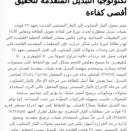
تكنولوجيا التبديل المتقدمة لتحقيق
أقصى كفاءة
يضم محول التيار المتناوب إلى التيار المستمر الحديث بجهد ٢٤ فولت
تقنيات تبديل متطوّرة تُحدث ثورةً في كفاءة تحويل الطاقة ومعايير الأداء
عبر التطبيقات الصناعية. وعلى عكس مصادر الطاقة الخطية التقليدية التي
تُهدر طاقةً كبيرةً على شكل حرارة، فإن المنظمات المتقدمة القائمة على
التبديل في وحدات محولات التيار المتناوب إلى التيار المستمر بجهد ٢٤
فولت تعمل عند ترددات عالية تتراوح عمومًا بين ٥٠ كيلوهرتز و٥٠٠
كيلوهرتز، ما يسمح بتقليص الحجم بشكل كبير مع الحفاظ على مستويات
كفاءة ممتازة. وتستخدم منهجية التبديل هذه تقنيات متقدمة لتعديل عرض
النبضة (PWM) للتحكم بدقة في دورة التشغيل (Duty Cycle) لعناصر
التبديل، مما يضمن نقلًا أمثل للطاقة من مرحلة الإدخال بالتيار المتناوب
إلى مرحلة الإخراج بالتيار المستمر. ويتيح التشغيل عالي التردد استخدام
محولات ومكونات ترشيح أصغر حجمًا، ما يؤدي إلى تصاميم مدمجة
للمحولات تناسب بسهولة التركيبات المقيَّدة من حيث المساحة. كما توفر
بنية التبديل تنظيمًا ممتازًا للحمل، مع الحفاظ على جهد إخراج مستقر قدره
٢٤ فولت عبر متطلبات التيار المتغيرة، مع تقليل اهتزاز الجهد (Voltage
Ripple) إلى أدنى حدٍّ ممكن باستخدام تقنيات ترشيح متقدمة. ويصبح
إدارة درجة الحرارة أسهل بكثير في تصاميم محولات التيار المتناوب إلى
التيار المستمر بجهد ٢٤ فولت القائمة على التبديل بسبب انخفاض توليد