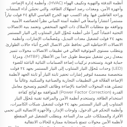
أنظمة التدفئة والتهوية وتكييف الهواء (HVAC)، وأنظمة إدارة الإضاءة،
وأجهزة الأمن، ومعدات رصد استهلاك الطاقة، والتي تحسّن أداء المنشآت
وراحة القاطنين فيها. وقد اكتسب جهد الخرج القياسي البالغ ٢٤ فولت تياراً
مستمراً انتشاراً واسعاً في أنظمة أتمتة المباني نظراً لخصائصه الأمنية
وتوافقه مع متطلبات الأسلاك ذات الجهد المنخفض. وتعتمد بنية الاتصالات
التحتية اعتماداً كبيراً على أنظمة مُحوِّل التيار المتناوب إلى التيار المستمر
بجهد ٢٤ فولت لتشغيل معدات التبديل، ومُضخِّمات الإشارات، وأنظمة
الاتصالات الاحتياطية التي تحافظ على الاتصال الحرج أثناء حالات الطوارئ.
ويتطلب مستوى الموثوقية العالي في تطبيقات الاتصالات محولات تتميز
بمعدل زمن تشغيل متوسط طويل جداً بين الأعطال (MTBF)، ومزايا
حماية قوية. وتستخدم تركيبات إضاءة الصمامات الثنائية الباعثة للضوء
(LED) وحدات مُحوِّل التيار المتناوب إلى التيار المستمر بجهد ٢٤ فولت
متخصصة مصممة لتوفير إشارات تحفيز ثابتة التيار أو ثابتة الجهد لأنظمة
الإضاءة الفعّالة في التطبيقات التجارية والصناعية والسكنية. وغالباً ما
تتضمّن هذه المحولات الخاصة بالإضاءة وظائف التعتيم وتصحيح معامل
القدرة (Power Factor Correction) المتوافقة مع لوائح كفاءة
استخدام الطاقة. وتستخدم أنظمة الأمن والمراقبة تقنية مُحوِّل التيار
المتناوب إلى التيار المستمر بجهد ٢٤ فولت لتشغيل شبكات الكاميرات،
وأنظمة التحكم في الدخول، ولوحات الإنذار، والأجهزة الاتصالية التي تحمي
الأفراد والممتلكات على مدار الساعة. ويتطلب التشغيل غير المنقطع
لأنظمة الأمن محولات تتمتع باستجابة ممتازة للحالات الانتقالية