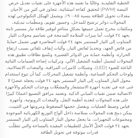
الخطية التقليدية. وغالبًا ما تعتمد هذه الأجهزة على تقنيات تعديل عرض
النبضة (PWM) لتحقيق كفاءة استثنائية، تتجاوز في كثيرٍ من الأحيان
معدلات تحويل الطاقة بنسبة ٨٥–٩٠٪. ويشمل الهيكل التكنولوجي لهذه
المحولات دوائر ترشيح للمدخل، وجسور تقويم، ومنظّمات تبديلية،
ومكثفات مخرج تعمل جميعها بشكلٍ متناغمٍ لتوفير طاقة تيار مستمر ثابتة
بجهد ٢٤ فولت. أما ميزات السلامة المدمجة في تصاميم محولات التيار
المتناوب إلى التيار المستمر بجهد ٢٤ فولت المعاصرة فهي تشمل حمايةً
من فائض الجهد، وتحديدً لفائض التيار، وآليات إيقاف تلقائي بسبب ارتفاع
الحرارة، وأنظمة حماية من الدوائر القصيرة. وتتّسع نطاقات تطبيق هذه
المحولات لتشمل أنظمة التشغيل الآلي، وتركيبات إضاءة الصمامات الثنائية
الباعثة للضوء (LED)، وشبكات كاميرات المراقبة، والمعدات الاتصالاتية،
ولوحات التحكم الصناعية، وأنظمة تشغيل المحركات. كما أن تنوع استخدام
محول التيار المتناوب إلى التيار المستمر بجهد ٢٤ فولت يجعله عنصرًا لا
غنى عنه في تغذية أجهزة الاستشعار والمشغّلات ووحدات التحكم والأجهزة
الاتصالية ضمن تقنيات المباني الذكية. وتعتمد مرافق التصنيع اعتمادًا كبيرًا
على هذه المحولات لتغذية أنظمة النقل، والمعدات الروبوتية، وأجهزة
قياس وضبط العمليات. وبفضل حجمها المضغوط ومرونتها في التثبيت،
يمكن دمج هذه المحولات بسلاسة داخل ألواح التوزيع الكهربائية الموجودة
ومجموعات التجهيزات، ما يجعل محول التيار المتناوب إلى التيار المستمر
بجهد ٢٤ فولت الحلَّ الأمثل للتطبيقات المقيدة بالمساحة والتي تتطلّب
قدرات موثوقة في تحويل الطاقة.