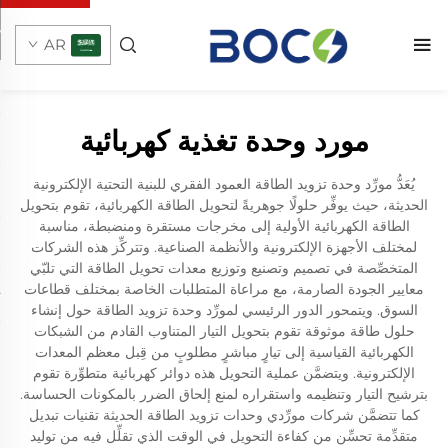
AR
مورد وحدة تغذية كهربائية
يُعَدُّ مورِّد وحدة تزويد الطاقة العمود الفقري للبنية التحتية الإلكترونية
الحديثة، حيث يوفِّر حلولًا جوهريةً لتحويل الطاقة الكهربائية، تقوم بتحويل
الطاقة الكهربائية الأولية إلى مخرجات مستقرة ومنضبطة، مناسبة
لمختلف الأجهزة الإلكترونية والأنظمة الصناعية. وتتركِّز هذه الشركات
المتخصِّصة في تصميم وتصنيع وتوزيع معدات تحويل الطاقة التي تلبّي
معايير الجودة الصارمة، مع مراعاة المتطلبات الخاصة بمختلف قطاعات
السوق. ويتمحور الدور الرئيسي لمورِّد وحدة تزويد الطاقة حول إنشاء
حلول طاقة موثوقة تقوم بتحويل التيار المتناوب القادم من الشبكات
الكهربائية القياسية إلى تيارٍ مباشرٍ مطلوبٍ من قِبل معظم المعدات
الإلكترونية. ويتضمَّن عملية التحويل هذه دوائر كهربائية متطوِّرة تقوم
بترشيح التيار وتنظيمه واستقراره لمنع إلحاق الضرر بالمكونات الحساسة.
كما تتضمَّن شركات مورِّدي وحدات تزويد الطاقة الحديثة تقنيات تبديل
متقدِّمة تحسِّن من كفاءة التحويل في الوقت الذي تقلِّل فيه من توليد