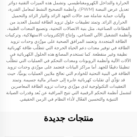
الحرارة والتداخل الكهرومغناطيسي. وتشمل هذه الميزات التقنية دوائر
تعديل عرض النبضة (PWM)، وأنظمة التصحيح النشط لمعامل القدرة،
وآليات حماية شاملة ضد حالات الجهد الزائد والتيار الزائد والتحميل
الحراري الزائد. وتمتد تطبيقات حلول تزويد الطاقة لتشمل العديد من
القطاعات الصناعية، مثل بنية الاتصالات التحتية، وتصنيع المعدات الطبية،
وأنظمة التشغيل الآلي الصناعي، وإنتاج الإلكترونيات الاستهلاكية، وتركيبات
الطاقة المتجددة. وتعتمد المرافق الصحية على مورِّدي وحدات تزويد
الطاقة في توفير معدات دعم الحياة الحرجة التي تتطلَّب طاقة كهربائية
نظيفة وغير منقطعة. كما تستخدم المصانع هذه الحلول الكهربائية في
الآلات الآلية وأنظمة الروبوتات ومعدات التحكم في العمليات التي تتطلَّب
تنظيمًا دقيقًا للجهد. أما مراكز البيانات فتعتمد على مورِّدي وحدات تزويد
الطاقة في البنية التحتية للخوادم التي تعالج ملايين العمليات يوميًّا، حيث
قد تؤدِّي أي تقلبات كهربائية عابرة إلى خسائر مالية جسيمة. وتمتد
التعقيدات التكنولوجية لدى مورِّدي وحدات تزويد الطاقة المعاصرين
لتشمل أنظمة التحكم الرقمية التي تتيح المراقبة عن بُعد وقدرات الصيانة
التنبؤية والتحسين الفعّال لأداء النظام في الزمن الحقيقي.
منتجات جديدة