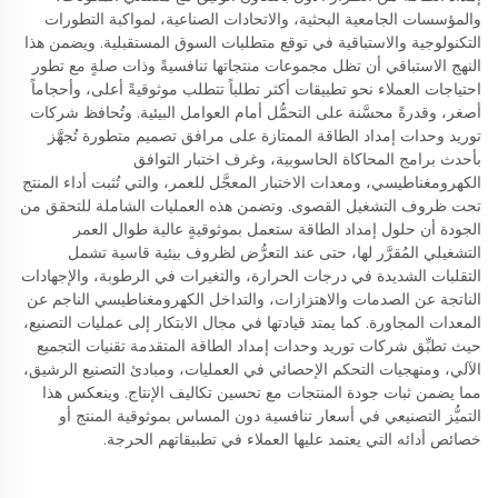
والمؤسسات الجامعية البحثية، والاتحادات الصناعية، لمواكبة التطورات
التكنولوجية والاستباقية في توقع متطلبات السوق المستقبلية. ويضمن هذا
النهج الاستباقي أن تظل مجموعات منتجاتها تنافسيةً وذات صلةٍ مع تطور
احتياجات العملاء نحو تطبيقات أكثر تطلباً تتطلب موثوقيةً أعلى، وأحجاماً
أصغر، وقدرةً محسَّنة على التحمُّل أمام العوامل البيئية. وتُحافظ شركات
توريد وحدات إمداد الطاقة الممتازة على مرافق تصميم متطورة تُجهَّز
بأحدث برامج المحاكاة الحاسوبية، وغرف اختبار التوافق
الكهرومغناطيسي، ومعدات الاختبار المعجَّل للعمر، والتي تُثبت أداء المنتج
تحت ظروف التشغيل القصوى. وتضمن هذه العمليات الشاملة للتحقق من
الجودة أن حلول إمداد الطاقة ستعمل بموثوقيةٍ عالية طوال العمر
التشغيلي المُقرَّر لها، حتى عند التعرُّض لظروف بيئية قاسية تشمل
التقلبات الشديدة في درجات الحرارة، والتغيرات في الرطوبة، والإجهادات
الناتجة عن الصدمات والاهتزازات، والتداخل الكهرومغناطيسي الناجم عن
المعدات المجاورة. كما يمتد قيادتها في مجال الابتكار إلى عمليات التصنيع،
حيث تطبِّق شركات توريد وحدات إمداد الطاقة المتقدمة تقنيات التجميع
الآلي، ومنهجيات التحكم الإحصائي في العمليات، ومبادئ التصنيع الرشيق،
مما يضمن ثبات جودة المنتجات مع تحسين تكاليف الإنتاج. وينعكس هذا
التميُّز التصنيعي في أسعار تنافسية دون المساس بموثوقية المنتج أو
خصائص أدائه التي يعتمد عليها العملاء في تطبيقاتهم الحرجة.