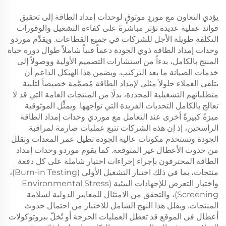
يؤدي التعاون مع موردٍ موثوقٍ لوحدات إمداد الطاقة إلى تحقيق
فوائد عملية عديدة تؤثر مباشرةً على كفاءة التشغيل والوفورات
التكلفة طويلة الأجل للشركات في جميع القطاعات. ويقدِّم موردو
وحدات إمداد الطاقة ذوي الجودة دعماً فنياً شاملاً طوال دورة حياة
المنتج بالكامل، بدءاً من استشارات التصميم الأولية ووصولاً إلى
خدمات الصيانة ما بعد التركيب. ويضمن هذا الهيكل الداعم أن
يتلقى العملاء حلولاً مثلى لإمداد الطاقة مُصمَّمة خصيصاً لتلبية
متطلباتهم التشغيلية المحددة، بدلًا من المنتجات العامة التي قد لا
تعالج بالكامل التحديات الفريدة التي تواجهها. ويمثِّل الموثوقية
ميزةً كبيرةً أخرى عند التعامل مع موردي وحدات إمداد الطاقة
الراسخين، إذ إن هذه الشركات تتبع عمليات صارمة لمراقبة
الجودة وتستخدم مكونات عالية الجودة تطيل عمر المعدات وتقلل
من حدوث الأعطال غير المتوقعة. كما يقوم موردو وحدات إمداد
الطاقة المحترفون بإجراء إجراءات اختبار شاملة على كل دفعة
منتجات، بما في ذلك اختبار التشغيل الأولي (Burn-in Testing)،
واختبار التعرض للإجهادات البيئية (Environmental Stress
Screening)، والتحقق من الامتثال للمعايير الدولية لسلامة
المنتجات. ويقلل هذا النهج الشامل للاختبار من احتمال حدوث
أعطال في الموقع قد تعطل العمليات الحرجة أو تُخلّ ببروتوكولات