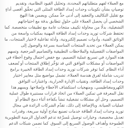
مع العملاء لفهم متطلباتهم المحددة، وتحليل القيود النظامية، وتقديم
توصياتٍ بشأن تكوينات وحدات إمداد الطاقة المثلى التي تحقِّق أقصى أداءٍ
مع تقليل التكاليف والتعقيد إلى أدنى حدٍّ ممكن. ويضمن هذا النهج
الشخصي أن يحصل العملاء على حلولٍ تتطابق بدقة مع احتياجاتهم
التشغيلية، بدلًا من محاولة تكييف منتجات عامة مع تطبيقات متخصصة. كما
تحتفظ شركات توريد وحدات إمداد الطاقة المهنية بمكتبات واسعة من
الوثائق الفنية، وأدوات تصميم إلكترونية، وأدلة تفاعلية لاختيار المنتجات، ما
يمكن العملاء من تحديد المنتجات المناسبة بسرعة والوصول إلى
المواصفات التفصيلية والملاحظات التطبيقية والتصاميم المرجعية. وتسهم
هذه الموارد في تسريع عملية التصميم، مع خفض احتمال وقوع أخطاء في
المواصفات أو مشكلات التوافق التي قد تؤخِّر إطلاق المنتجات أو تُضعف
أداء النظام. كما توفر شركات توريد وحدات إمداد الطاقة الخبيرة برامج
تدريب شاملة لفرق هندسة العملاء، تشمل مواضيع مثل معايير اختيار
وحدات إمداد الطاقة، وتقنيات الإدارة الحرارية، واعتبارات التوافق
الكهرومغناطيسي، ومنهجيات استكشاف الأخطاء وإصلاحها. ويسهم هذا
نقل المعرفة في تمكين العملاء من اتخاذ قرارات مستنيرة طوال عملية
التصميم، وحل أي مشكلات تشغيلية تنشأ بكفاءة أثناء دمج النظام أو
عمليات الصيانة. وبالإضافة إلى ذلك، تقدِّم الشركات الرائدة في مجال
توريد وحدات إمداد الطاقة خدمات تصنيع نماذج أولية سريعة، وقدرات
تعديل مخصصة، وخيارات توصيل مُسرَّعة تدعم الجداول الزمنية التطويرية
الطموحة وأهداف الوصول السريع إلى السوق. كما تضمن شبكات الدعم