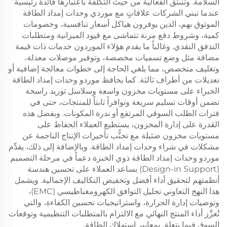
السلامة. وتنبثق الفعالية من حيث التكلفة باعتبارها فائدة رئيسية
عندما تبني الشركات علاقاتٍ مع موردي وحدات إمداد الطاقة
الموثوق بهم، الذين يوفرون هياكل أسعار تنافسية، وخصومات
كمية، وشروط دفع مرنة تتماشى مع قيود الميزانية ومتطلبات
التدفق النقدي. وغالباً ما يقدم هؤلاء الموردون خدمات ذات قيمة
مضافة مثل وضع تسميات مخصصة، وتوفير موصلات معدلة،
وتغليف متخصص، مما يلغي الحاجة إلى خطوات معالجة إضافية أو
تعديلات من أطراف ثالثة. كما يحافظ موردو وحدات إمداد الطاقة
الخبراء على مستويات مخزون واسعة وسلاسل توريد راسخة
تضمن أوقات تسليم سريعة وتوافراً ثابتاً للمنتجات، حتى في
فترات الطلب السوقي المرتفع أو ندرة المكونات. وبفضل هذه
القدرة على إدارة المخزون، يستطيع العملاء الحفاظ على
مستويات مخزون ضئيلة مع تجنُّب تأخيرات الإنتاج الناجمة عن
مشكلات في شراء وحدات إمداد الطاقة. وبالإضافة إلى ذلك، يقدِّم
موردو وحدات إمداد الطاقة ذوي الخبرة دعماً في مرحلة التصميم
(Design-in Support) يساعد العملاء على تحسين هندسة
أنظمتهم لتحقيق أداء أفضل وتخفيض التكاليف الإجمالية. ويشمل
هذا النهج التعاوني تحليل التوافق الكهرومغناطيسي (EMC)،
وتوصيات إدارة الحرارة، واستراتيجيات تحسين الكفاءة، والتي
تُعزِّز أداء المنتج النهائي مع الالتزام بالمتطلبات التنظيمية وتوقعات
السوق فيما يتعلق بمعايير استهلاك الطاقة.