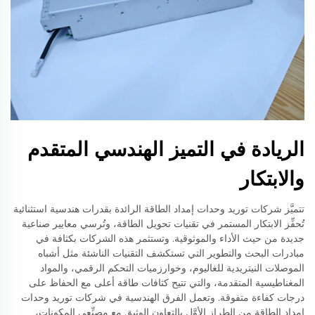
الريادة في التميز الهندسي المتقدم
والابتكار
تتميَّز شركات توريد وحدات إمداد الطاقة الرائدة بقدرات هندسية استثنائية
تُحفِّز الابتكار المستمر في تقنيات تحويل الطاقة، وتُرسي معايير صناعية
جديدة من حيث الأداء والموثوقية. وتستثمر هذه الشركات بكثافة في
مبادرات البحث والتطوير التي تستكشف التقنيات الناشئة مثل أشباه
الموصلات النيتريدية للغاليوم، وخوارزميات التحكم الرقمي، والمواد
المغناطيسية المتقدمة، والتي تتيح كثافات طاقة أعلى مع الحفاظ على
درجات كفاءة متفوقة. وتعمل الفرق الهندسية في شركات توريد وحدات
إمداد الطاقة من الطراز الأوَّل بالتعاون الوثيق مع مصنِّعي المكونات،