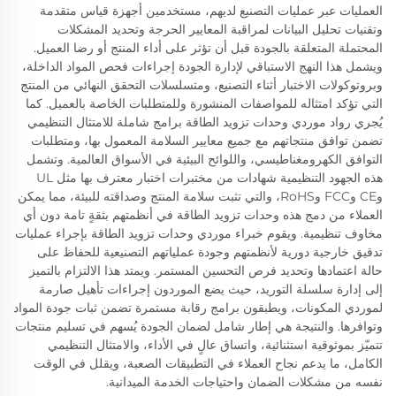
العمليات عبر عمليات التصنيع لديهم، مستخدمين أجهزة قياس متقدمة
وتقنيات تحليل البيانات لمراقبة المعايير الحرجة وتحديد المشكلات
المحتملة المتعلقة بالجودة قبل أن تؤثر على أداء المنتج أو رضا العميل.
ويشمل هذا النهج الاستباقي لإدارة الجودة إجراءات فحص المواد الداخلة،
وبروتوكولات الاختبار أثناء التصنيع، ومتسلسلات التحقق النهائي من المنتج
التي تؤكد امتثاله للمواصفات المنشورة وللمتطلبات الخاصة بالعميل. كما
يُجري رواد موردي وحدات تزويد الطاقة برامج شاملة للامتثال التنظيمي
تضمن توافق منتجاتهم مع جميع معايير السلامة المعمول بها، ومتطلبات
التوافق الكهرومغناطيسي، واللوائح البيئية في الأسواق العالمية. وتشمل
هذه الجهود التنظيمية شهادات من مختبرات اختبار معترف بها مثل UL
وCE وFCC وRoHS، والتي تثبت سلامة المنتج وصداقته للبيئة، مما يمكن
العملاء من دمج هذه وحدات تزويد الطاقة في أنظمتهم بثقةٍ تامة دون أي
مخاوف تنظيمية. ويقوم خبراء موردي وحدات تزويد الطاقة بإجراء عمليات
تدقيق خارجية دورية لأنظمتهم وجودة عملياتهم التصنيعية للحفاظ على
حالة اعتمادها وتحديد فرص التحسين المستمر. ويمتد هذا الالتزام بالتميز
إلى إدارة سلسلة التوريد، حيث يضع الموردون إجراءات تأهيل صارمة
لموردي المكونات، ويطبقون برامج رقابة مستمرة تضمن ثبات جودة المواد
وتوافرها. والنتيجة هي إطار شامل لضمان الجودة يُسهم في تسليم منتجات
تتميّز بموثوقية استثنائية، واتساق عالٍ في الأداء، والامتثال التنظيمي
الكامل، ما يدعم نجاح العملاء في التطبيقات الصعبة، ويقلل في الوقت
نفسه من مشكلات الضمان واحتياجات الخدمة الميدانية.