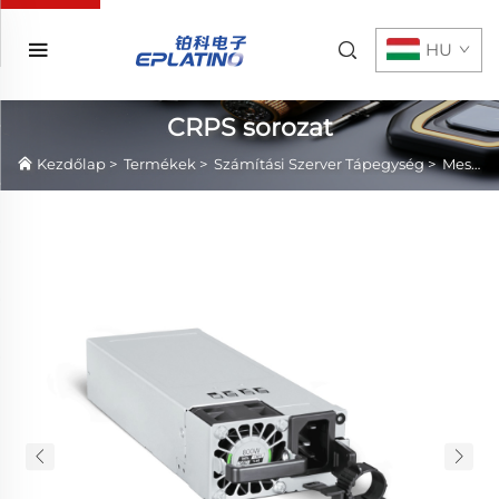
HU
CRPS sorozat
Kezdőlap
>
Termékek
>
Számítási Szerver Tápegység
>
Mesterséges intelligencia számítási teljesítmény kiszolgáló tápegysége