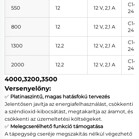
C14/
550
12
12 V, 2,1 A
240
C14/
800
12
12 V, 2,1 A
240
C14/
1300
12.2
12 V, 2,1 A
240
C14/
2000
12.2
12 V, 2,1 A
240
4000,3200,3500
Versenyelőny:
✅
Platinaszintű, magas hatásfokú tervezés
Jelentősen javítja az energiafelhasználást, csökkenti
a széndioxid-kibocsátást, megtakarítja az áramot, és
csökkenti az üzemeltetési költségeket.
✅
Melegcserélhető funkció támogatása
A tápegység cseréje megszakítás nélkül végezhető