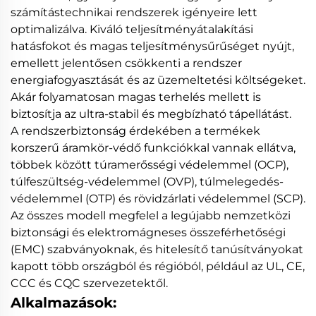
számítástechnikai rendszerek igényeire lett
optimalizálva. Kiváló teljesítményátalakítási
hatásfokot és magas teljesítménysűrűséget nyújt,
emellett jelentősen csökkenti a rendszer
energiafogyasztását és az üzemeltetési költségeket.
Akár folyamatosan magas terhelés mellett is
biztosítja az ultra-stabil és megbízható tápellátást.
A rendszerbiztonság érdekében a termékek
korszerű áramkör-védő funkciókkal vannak ellátva,
többek között túramerősségi védelemmel (OCP),
túlfeszültség-védelemmel (OVP), túlmelegedés-
védelemmel (OTP) és rövidzárlati védelemmel (SCP).
Az összes modell megfelel a legújabb nemzetközi
biztonsági és elektromágneses összeférhetőségi
(EMC) szabványoknak, és hitelesítő tanúsítványokat
kapott több országból és régióból, például az UL, CE,
CCC és CQC szervezetektől.
Alkalmazások: