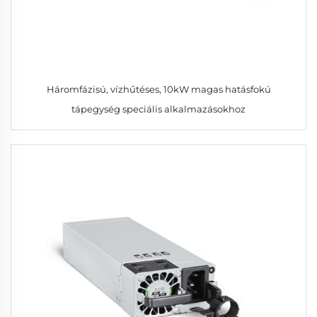
Háromfázisú, vízhűtéses, 10kW magas hatásfokú
tápegység speciális alkalmazásokhoz