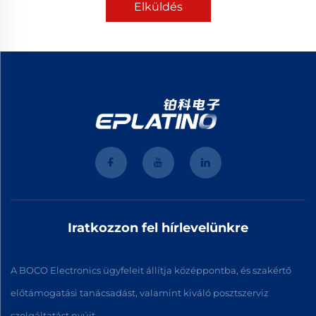
Elküldés
Iratkozzon fel hírlevelünkre
A BOCO Electronics ügyfeleit állítja középpontba, és szakértő
előtámogatási tanácsadást, valamint kiváló posztszerviz
szolgáltatást nyújt