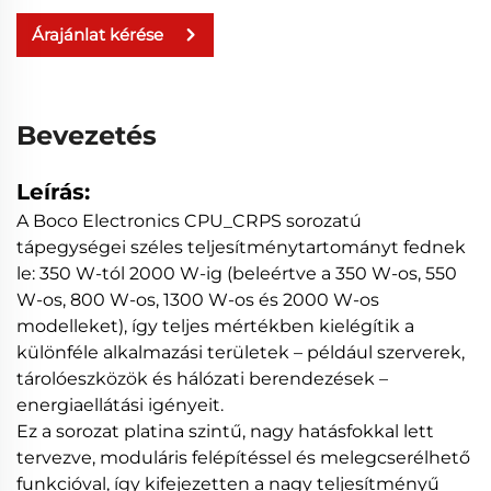
Árajánlat kérése
Bevezetés
Leírás:
A Boco Electronics CPU_CRPS sorozatú
tápegységei széles teljesítménytartományt fednek
le: 350 W-tól 2000 W-ig (beleértve a 350 W-os, 550
W-os, 800 W-os, 1300 W-os és 2000 W-os
modelleket), így teljes mértékben kielégítik a
különféle alkalmazási területek – például szerverek,
tárolóeszközök és hálózati berendezések –
energiaellátási igényeit.
Ez a sorozat platina szintű, nagy hatásfokkal lett
tervezve, moduláris felépítéssel és melegcserélhető
funkcióval, így kifejezetten a nagy teljesítményű