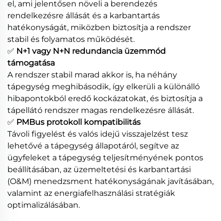
el, ami jelentősen növeli a berendezés
rendelkezésre állását és a karbantartás
hatékonyságát, miközben biztosítja a rendszer
stabil és folyamatos működését.
✅
N+1 vagy N+N redundancia üzemmód
támogatása
A rendszer stabil marad akkor is, ha néhány
tápegység meghibásodik, így elkerüli a különálló
hibapontokból eredő kockázatokat, és biztosítja a
tápellátó rendszer magas rendelkezésre állását.
✅
PMBus protokoll kompatibilitás
Távoli figyelést és valós idejű visszajelzést tesz
lehetővé a tápegység állapotáról, segítve az
ügyfeleket a tápegység teljesítményének pontos
beállításában, az üzemeltetési és karbantartási
(O&M) menedzsment hatékonyságának javításában,
valamint az energiafelhasználási stratégiák
optimalizálásában.