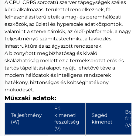
A CPU_CRPS sorozatú szerver tápegységek széles
körű alkalmazási területtel rendelkeznek, fő
felhasználási területeik a mag- és peremhálózati
eszközök, az üzleti és hyperscale adatközpontok,
valamint a szervertárolók, az AIoT-platformok, a nagy
teljesítményű számítástechnika, a távközlési
infrastruktúra és az ágyazott rendszerek.
A bizonyított megbízhatóság és kiváló
skálázhatóság mellett ez a terméksorozat erős és
tartós tápellátási alapot nyújt, lehetővé téve a
modern hálózatok és intelligens rendszerek
hatékony, biztonságos és költséghatékony
működését.
Műszaki adatok:
Fő
Bem
Teljesítmény
kimeneti
Segéd
fesz
(W)
feszültség
kimenet
(VAC
(V)