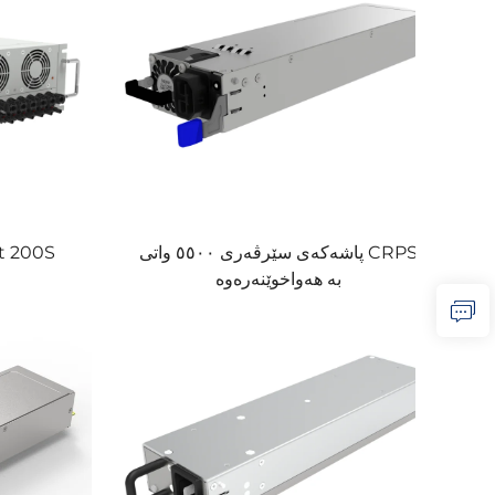
 200S
پاشەکەی سێرڤەری ٥٥٠٠ واتی CRPS
بە هەواخوێنەرەوە