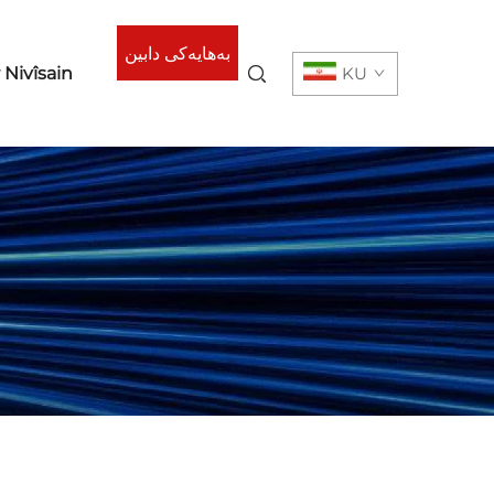
بەهایەکی دابین
r Nivîsain
KU
بکە