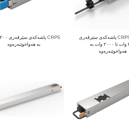
پاشەکەی سێرڤەری CRPS لە نێوان
٣٥٠ وات تا ٢٠٠٠ وات بە
بە هەواخوێنەرەوە
هەواخوێنەرەوە