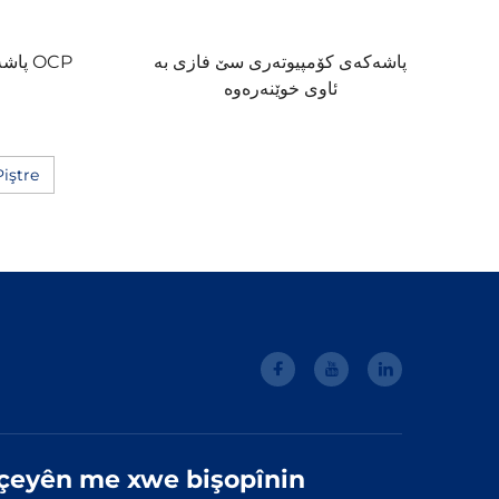
پاشەکەی کۆمپیوتەری سێ فازی بە
ئاوی خوێنەرەوە
ب
Piştre
ûçeyên me xwe bişopînin