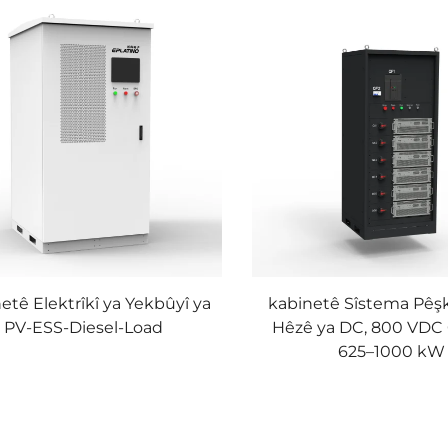
etê Elektrîkî ya Yekbûyî ya
kabinetê Sîstema Pêşk
PV-ESS-Diesel-Load
Hêzê ya DC, 800 VDC
625–1000 kW