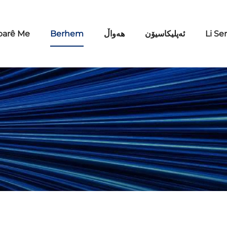
barê Me
Berhem
هەواڵ
ئەپلیکاسیۆن
Li Se