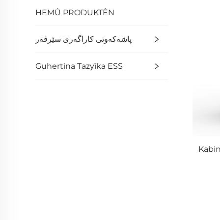
HEMÛ PRODUKTÊN
پاشەکەوتی کاراگەری سێرڤەر
Guhertina Tazyîka ESS
Kabin