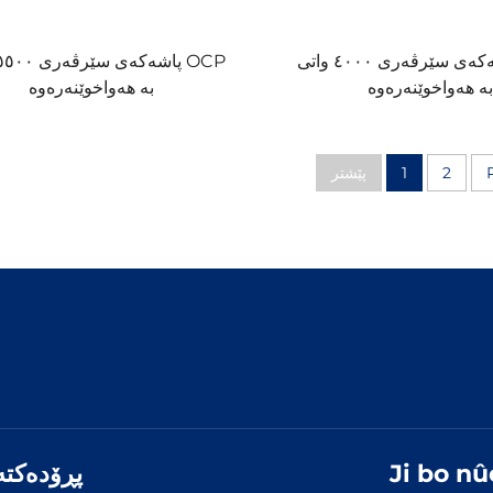
پاشەکەی سێرڤەری ٤٠٠٠ واتی OCP
ە هەواخوێنەرەوە
بە هەواخوێنەرەوە
پێشتر
1
2
پڕۆدەکتە
Ji bo n