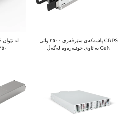
پاشەکەی سێرڤەری ٣٥٠٠ واتی CRPS
بە ئاوی خوێنەرەوە لەگەڵ GaN