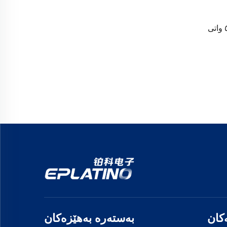
پاشەکەی سێرڤەری ٥٥٠٠ واتی OCP
کان
بەستەرە بەهێزەکان