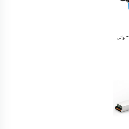
پاشەکەی سێرڤەری ٣٢٠٠ واتی CRPS