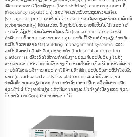
ເລື່ອນເວລາການໃຊ້ພະລັງງານ (load shifting), ການຄວບຄຸມຄວາມຖີ່
(frequency regulation), ແລະ ການສະໜັບສະໜູນຄວາມຕ້ານ
(voltage support). ຄຸນສົມບັດດ້ານຄວາມປອດໄພຂອງລະບົບຄອມພິວເຕີ
(cybersecurity) ທີ່ທັນສະໄໝ ປ້ອງກັນອັນຕະລາຍທີ່ເປັນໄປໄດ້ ແລະ ໃຫ້
ການເຂົ້າເຖິງຢ່າງປອດໄພຈາກໄລຍະໄກ (secure remote access)
ສຳລັບການຕິດຕາມ ແລະ ການຄວບຄຸມ. ລະບົບນີ້ເຊື່ອມຕໍ່ຢ່າງລຽບງ່າຍກັບ
ລະບົບຈັດການອາຄານ (building management systems) ແລະ
ລະບົບອັດຕະໂນມັດສຳລັບອຸດສາຫະກຳ (industrial automation
platforms), ເພື່ອເຮັດໃຫ້ການດຳເນີນງານຮ່ວມກັບລະບົບອື່ນໆ ໃນສິ່ງ
ອຳນວຍຄວາມສະດວກເກີດຂຶ້ນຢ່າງເປັນເຫດເປັນຜົນ ເພື່ອເພີ່ມປະສິດທິພາບ
ການບໍລິໂພກພະລັງງານ ແລະ ຄ່າໃຊ້ຈ່າຍທັງໝົດ. ລະບົບວິເຄາະທີ່ອີງໃສ່ເຄືອ
ຂ່າຍ (cloud-based analytics platforms) ສະເໜີບົດລາຍງານ
ປະສິດທິພາບລະອຽດ ແລະ ຄຳແນະນຳດ້ານການເພີ່ມປະສິດທິພາບ, ເພື່ອ
ຊ່ວຍຜູ້ປະຕິບັດງານປັບປຸງປະສິດທິພາບຂອງລະບົບຢ່າງຕໍ່ເນື່ອງ ແລະ ຊ່ວຍ
ຄົ້ນຫາໂອກາດໃໝ່ໆ ໃນການຫາລາຍໄດ້.