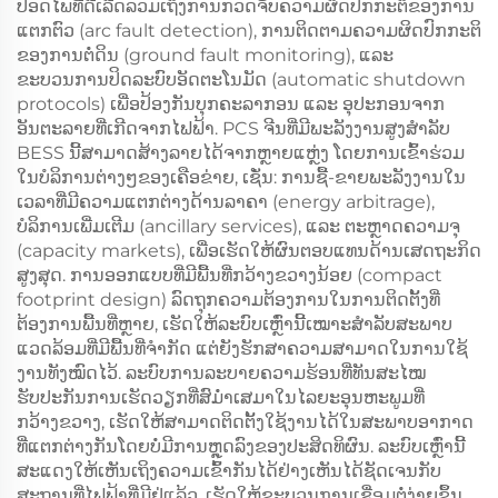
ປອດໄພທີ່ດີເລີດລວມເຖິງການກວດຈັບຄວາມຜິດປົກກະຕິຂອງການ
ແຕກຕົວ (arc fault detection), ການຕິດຕາມຄວາມຜິດປົກກະຕິ
ຂອງການຕໍ່ດິນ (ground fault monitoring), ແລະ
ຂະບວນການປິດລະບົບອັດຕະໂນມັດ (automatic shutdown
protocols) ເພື່ອປ້ອງກັນບຸກຄະລາກອນ ແລະ ອຸປະກອນຈາກ
ອັນຕະລາຍທີ່ເກີດຈາກໄຟຟ້າ. PCS ຈີນທີ່ມີພະລັງງານສູງສຳລັບ
BESS ນີ້ສາມາດສ້າງລາຍໄດ້ຈາກຫຼາຍແຫຼ່ງ ໂດຍການເຂົ້າຮ່ວມ
ໃນບໍລິການຕ່າງໆຂອງເຄືອຂ່າຍ, ເຊັ່ນ: ການຊື້-ຂາຍພະລັງງານໃນ
ເວລາທີ່ມີຄວາມແຕກຕ່າງດ້ານລາຄາ (energy arbitrage),
ບໍລິການເພີ່ມເຕີມ (ancillary services), ແລະ ຕະຫຼາດຄວາມຈຸ
(capacity markets), ເພື່ອເຮັດໃຫ້ຜົນຕອບແທນດ້ານເສດຖະກິດ
ສູງສຸດ. ການອອກແບບທີ່ມີພື້ນທີ່ກວ້າງຂວາງນ້ອຍ (compact
footprint design) ລົດຖຸກຄວາມຕ້ອງການໃນການຕິດຕັ້ງທີ່
ຕ້ອງການພື້ນທີ່ຫຼາຍ, ເຮັດໃຫ້ລະບົບເຫຼົ່ານີ້ເໝາະສຳລັບສະພາບ
ແວດລ້ອມທີ່ມີພື້ນທີ່ຈຳກັດ ແຕ່ຍັງຮັກສາຄວາມສາມາດໃນການໃຊ້
ງານທັງໝົດໄວ້. ລະບົບການລະບາຍຄວາມຮ້ອນທີ່ທັນສະໄໝ
ຮັບປະກັນການເຮັດວຽກທີ່ສົມ່ຳເສມາໃນໄລຍະອຸນຫະພູມທີ່
ກວ້າງຂວາງ, ເຮັດໃຫ້ສາມາດຕິດຕັ້ງໃຊ້ງານໄດ້ໃນສະພາບອາກາດ
ທີ່ແຕກຕ່າງກັນໂດຍບໍ່ມີການຫຼຸດລົງຂອງປະສິດທິຜົນ. ລະບົບເຫຼົ່ານີ້
ສະແດງໃຫ້ເຫັນເຖິງຄວາມເຂົ້າກັນໄດ້ຢ່າງເຫັນໄດ້ຊັດເຈນກັບ
ສະຖານທີ່ໄຟຟ້າທີ່ມີຢູ່ແລ້ວ, ເຮັດໃຫ້ຂະບວນການເຊື່ອມຕໍ່ງ່າຍຂຶ້ນ