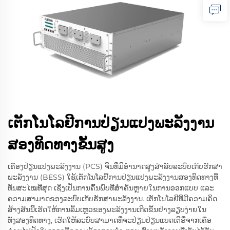
ເຕັກໂນໂລຢີການປ່ຽນແປງພະລັງງານ
ສອງທິດທາງຂັ້ນສູງ
ເຄື່ອງປ່ຽນແປງພະລັງງານ (PCS) ຈີນທີ່ມີອຳນາດສູງສຳລັບລະບົບເກັບຮັກສາ
ພະລັງງານ (BESS) ໃຊ້ເຕັກໂນໂລຢີການປ່ຽນແປງພະລັງງານສອງທິດທາງທີ່
ທັນສະໄໝທີ່ສຸດ ເຊິ່ງເປັນການຄົ້ນພົບທີ່ສຳຄັນຫຼາຍໃນການອອກແບບ ແລະ
ຄວາມສາມາດຂອງລະບົບເກັບຮັກສາພະລັງງານ. ເຕັກໂນໂລຢີທີ່ມີຄວາມຄິດ
ສ້າງສັນນີ້ເຮັດໃຫ້ການລົ້ມເຫຼວຂອງພະລັງງານເກີດຂຶ້ນຢ່າງລຽບງ່າຍໃນ
ທັງສອງທິດທາງ, ເຮັດໃຫ້ລະບົບສາມາດທີ່ຈະປ່ຽນປ່ຽນແບດເຕີຣີ່ຈາກເຄືອ