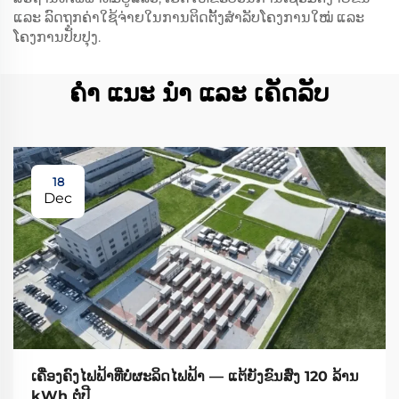
ແລະ ລົດຖຸກຄ່າໃຊ້ຈ່າຍໃນການຕິດຕັ້ງສຳລັບໂຄງການໃໝ່ ແລະ
ໂຄງການປັບປຸງ.
ຄໍາ ແນະ ນໍາ ແລະ ເຄັດລັບ
18
Dec
ເຄື່ອງຄົງໄຟຟ້າທີ່ບໍ່ຜະລິດໄຟຟ້າ — ແຕ້ຍັງຂົນສົ່ງ 120 ລ້ານ
kWh ຕໍ່ປີ