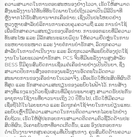
ຄວາມສາມາດໃນການຕອບສະຫນອງຢ່າງໄວວາ, ເຮັດໃຫ້ສາມາດ
ສົ່ງພະລັງງານໄດ້ທັນທີທັນໃດພາຍໃນບໍ່ເຖິງເວລາເປັນມີລີວິນາທີ
ຫຼັງຈາກໄດ້ຮັບສັນຍານຈາກເຄືອຂ່າຍ, ເຊິ່ງເປັນປະໂຫຍດຢ່າງ
ຫຼວງຫຼາຍສຳລັບບໍລິການການຄວບຄຸມຄວາມຖີ່ ແລະ ການນຳໃຊ້
ເພື່ອຮັກສາຄວາມສະຖຽນຂອງເຄືອຂ່າຍ. ການອອກແບບທີ່ມີຄວາມ
ທັນສະໄໝ ແລະ ມີລັກສະນະແບບມົດູນ ໃຫ້ຄວາມຍືດຫຼຸ່ນໃນການ
ຂະຫຍາຍຂະໜາດ ແລະ ງ່າຍຕໍ່ການບໍາຮັກສາ, ລົດຖຸກຄວາມ
ສຳລັບໃນການດຳເນີນງານ ແລະ ລົດຖຸກເວລາທີ່ລະບົບຕ້ອງຢຸດໃຊ້
ງານໃນໄລຍະເວລາບໍາຮັກສາ. PCS ຈີນທີ່ມີພະລັງງານສູງສຳລັບ
BESS ນີ້ມີຄຸນສົມບັດການເຊື່ອມຕໍ່ເຄືອຂ່າຍຢ່າງເປັນປັນຍາ, ຊຶ່ງ
ສາມາດປັບການສົ່ງອອກຂອງພະລັງງານອັດຕະໂນມັດຕາມ
ສະພາບການຂອງເຄືອຂ່າຍໃນເວລາຈິງ, ເພື່ອເຮັດໃຫ້ປະສິດທິຜົນດີ
ທີ່ສຸດ ແລະ ຮັກສາຄວາມສະຖຽນຂອງລະບົບໄຟຟ້າໄວ້. ການສ້າງ
ສາງທີ່ແຂງແຮງດ້ວຍຊິ້ນສ່ວນທີ່ມີຄຸນນະພາບສູງ ສາມາດຮັບປະກັນ
ອາຍຸການໃຊ້ງານທີ່ຍາວນານເຖິງ 20 ປີຂຶ້ນໄປ, ເຮັດໃຫ້ມີຄວາມ
ເຊື່ອຖືໄດ້ໃນໄລຍະຍາວ ແລະ ລົດຖຸກຄ່າໃຊ້ຈ່າຍໃນການປ່ຽນແທນ.
ລະບົບເຫຼົ່ານີ້ມີຄວາມສາມາດໃນການຕິດຕາມຈາກໄລຍະໄກຢ່າງ
ຄົບຖ້ວນ, ເຮັດໃຫ້ຜູ້ປະກອບການສາມາດຕິດຕາມຕົວຊີ້ວັດດ້ານປະ
ສິດທິຜົນ, ວິເຄາະບັນຫາທີ່ອາດເກີດຂຶ້ນ, ແລະ ອົງປະກອບການ
ດຳເນີນງານຈາກສູນຄວບຄຸມທີ່ເປັນສູນກາງ. ຄຸນສົມບັດດ້ານຄວາມ