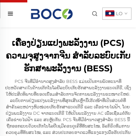
LO
ເຄື່ອງປ່ຽນແປງພະລັງງານ (PCS)
ຄວາມຈຸສູງຈາກຈີນ ສຳລັບລະບົບເກັບ
ຮັກສາພະລັງງານ (BESS)
PCS ຈີນທີ່ມີອຳນາດສູງສຳລັບ BESS ແມ່ນເປັນການພັດທະນາທີ່
ປະຫວັດສາດໃນດ້ານເຕັກໂນໂລຢີລະບົບເກັບຮັກສາພະລັງງານແບດເຕີຣີ, ເຊິ່ງ
ໃຫ້ປະສິດທິພາບທີ່ຍອດເຍື່ອມສຳລັບການຈັດການພະລັງງານຂະໜາດໃຫຍ່.
ລະບົບການປ່ຽນແປງພະລັງງານທີ່ສຸກເສີນເຫຼົ່ານີ້ເຮັດໜ້າທີ່ເປັນສ່ວນຕໍ່ທີ່
ສຳຄັນລະຫວ່າງຫົວໜ່ວຍເກັບຮັກສາແບດເຕີຣີ ແລະ ເຄືອຂ່າຍໄຟຟ້າ, ໂດຍ
ປ່ຽນພະລັງງານ DC ຈາກແບດເຕີຣີ ໃຫ້ເປັນພະລັງງານ AC ເພື່ອເຊື່ອມຕໍ່ກັບ
ເຄືອຂ່າຍໄຟຟ້າ ແລະ ສະຫຼັບກັນ. PCS ຈີນທີ່ມີອຳນາດສູງສຳລັບ BESS ນີ້
ຖືກອອກແບບດ້ວຍເຕັກໂນໂລຢີເຊມີຄອນດູເຄີທີ່ທັນສະໄໝ, ອັລກົຣິດທຶມການ
ຄວບຄຸມທີ່ທັນສະໄໝ, ແລະ ສ່ວນປະກອບຮາດແວທີ່ແຂງແຮງເພື່ອຮັບປະກັນ