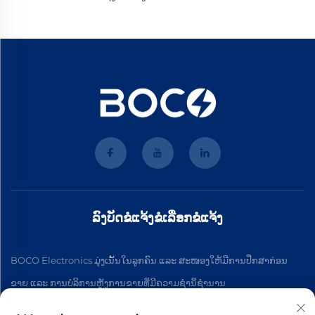
ລົງບັດຂໍແຈ້ງຂໍເລືອກຂໍແຈ້ງ
BOCO Electronics ມຸ່ງເນັ້ນໃນລູກຄົນ ແລະ ສະໜອງໃຫ້ມີການປຶກສາກ່ອນ
ຂາຍ ແລະ ການບໍລິການຫຼັງການຂາຍທີ່ມີຄວາມຊໍານິ່ຊໍານານ