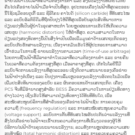
ຂ່າຍໄຟຟ້າໃນເວລາທີ່ຄວາມຕ້ອງການຕ່ຳ ແລະ ສົ່ງພະລັງງານທີ່ເກັບໄວ້ກັບ
ຄືນໄປເຄືອຂ່າຍໄຟຟ້າເມື່ອຈຳເປັນທີ່ສຸດ. ອຸປະກອນເຄື່ອງໄຟຟ້າທີ່ສຸດລະອອນ
ນີ້ໃຊ້ເຊມີຄອນດູເຕີ້ ແລະ ຊີລິໂຄນ ຄາໄບດ໌ (silicon carbide) ທີ່ທັນສະໄໝ
ແລະ ລະບົບອັລກົຣິດີມທີ່ຖືກປັບປຸງໃຫ້ດີທີ່ສຸດເພື່ອບັນລຸປະສິດທິພາບການ
ປ່ຽນແປງທີ່ເປັນຜູ້ນຳໃນອຸດສາຫະກຳ ໂດຍຫຼຸດຜ່ອນການເຮັດໃຫ້ເກີດຄວາມ
ເສຍຮູບ (harmonic distortion) ໃຫ້ຕ່ຳທີ່ສຸດ. ຄວາມສາມາດໃນການ
ປ່ຽນແປງສອງທິດທາງນີ້ເປັນສິ່ງຈຳເປັນເພື່ອເພີ່ມມູນຄ່າດ້ານເສດຖະກິດຂອງ
ລະບົບເກັບຮັກສາພະລັງງານ, ເນື່ອງຈາກມັນເຮັດໃຫ້ຜູ້ປະກອບການສາມາດ
ເຂົ້າຮ່ວມໃນການຊື້-ຂາຍພະລັງງານຕາມເວລາ (time-of-use arbitrage)
ໂດຍການຊື້ໄຟຟ້າທີ່ມີລາຄາຕ່ຳໃນເວລາທີ່ຄວາມຕ້ອງການຕ່ຳ ແລະ ຂາຍຄືນ
ໃນເວລາທີ່ຄວາມຕ້ອງການສູງທີ່ສຸດ ເມື່ອລາຄາສູງທີ່ສຸດ. ເຕັກໂນໂລຢີນີ້ມີ
ລະບົບຈັດການພະລັງງານທີ່ສຸດລະອອນ ເຊິ່ງຕິດຕາມສະພາບຂອງເຄືອຂ່າຍ
ໄຟຟ້າຢ່າງຕໍ່ເນື່ອງ ແລະ ປັບປຸງການລົ້ມເຫຼວຂອງພະລັງງານອັດຕະໂນມັດເພື່ອ
ເພີ່ມປະສິດທິພາບຂອງລະບົບ ແລະ ຜົນຕອບແທນດ້ານເສດຖະກິດ. ເຄື່ອງ
PCS ຈີນທີ່ມີອຳນາດສູງສຳລັບ BESS ມີຄວາມສາມາດໃນການປ່ຽນທິດທາງ
ຢ່າງໄວວ່າງ ເຊິ່ງເຮັດໃຫ້ສາມາດປ່ຽນທິດທາງໄດ້ທັນທີທັນໃດ, ເພື່ອ
ສະໜັບສະໜູນບໍລິການທີ່ສຳຄັນຂອງເຄືອຂ່າຍໄຟຟ້າເຊັ່ນ: ການຄວບຄຸມ
ຄວາມຖີ່ (frequency regulation) ແລະ ການສະໜັບສະໜູນຄວາມດັນ
(voltage support). ລະບົບການກັ້ນທີ່ທັນສະໄໝຮັບປະກັນວ່າພະລັງງານທີ່
ສົ່ງໄປເຄືອຂ່າຍໄຟຟ້າຈະເຂົ້າເກນຄວາມຕ້ອງການທີ່ເຂັ້ມງວດຂອງຜູ້ໃຫ້
ບໍລິການໄຟຟ້າດ້ານຄຸນນະພາບພະລັງງານ, ລວມທັງການຫຼຸດຜ່ອນຄວາມເສຍ
ຮູບທັງໝົດ (total harmonic distortion) ແລະ ການຄວບຄຸມຄວາມຖີ່