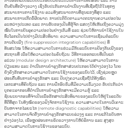
ການອອກແບບລະບົບປະກອບດ້ວຍຂະບວນການການທົດສອບ ແລະ ການ
ຢືນຢັນທີ່ກວ້າງຂວາງ ເຊິ່ງຮັບປະກັນການດຳເນີນງານທີ່ເຊື່ອຖືໄດ້ໃນທຸກໆ
ສະພາບການການໃຊ້ງານ ລວມທັງສະພາບການທີ່ຮຸນແຮງທີ່ສຸດ ແລະ
ສະພາບການເກີດຂໍ້ຜິດພາດ. ການປະຕິບັດຕາມມາດຕະຖານຄວາມປອດໄພ
ລະຫວ່າງປະເທດ ແລະ ການຮັບຮອງເປັນທີ່ຮູ້ຈັກ ແສດງໃຫ້ເຫັນເຖິງຄວາມມຸ່ງ
ໝັ້ນໃນການບັນລຸຄວາມປອດໄພຢ່າງເຕັມທີ່ ແລະ ຊ່ວຍໃຫ້ການນຳໃຊ້ງານໃນ
ທົ່ວໂລກເປັນໄປຢ່າງມີປະສິດທິພາບ. ຄວາມສາມາດໃນການເຊື່ອມຕໍ່ລະບົບ
ການດັບເພີງ (fire suppression integration capabilities) ທີ່
ທັນສະໄໝ ໃຫ້ຄວາມສາມາດໃນການຮ່ວມມືກັບລະບົບການປ້ອງກັນເພີງຂອງ
ສະຖານທີ່ ເພື່ອໃຫ້ຄວາມປອດໄພຄົບຖ້ວນ. ວິທີການອອກແບບທີ່ເປັນແຕ່
ລະ່ວນ (modular design architecture) ໃຫ້ຄວາມສາມາດໃນການ
ປ່ຽນແທນ ແລະ ດຳເນີນການບຳລຸງຮັກສາສ່ວນປະກອບໄດ້ຢ່າງວ່ອງໄວ ໂດຍ
ຍັງຄົງຮັກສາຄວາມສາມາດໃນການໃຊ້ງານຂອງລະບົບໄວ້, ເຊິ່ງຊ່ວຍຫຼຸດ
ຜ່ອນຕົ້ນທຶນການບຳລຸງຮັກສາ ແລະ ປັບປຸງຄວາມເຊື່ອຖືໄດ້ທັງໝົດ.
ເອກະສານທີ່ຄົບຖ້ວນ ແລະ ການຝຶກອົບຮົມທີ່ມີຄວາມເຂັ້ມງວດ ຮັບປະກັນວ່າ
ບຸກຄະລາກອນທີ່ດຳເນີນການບຳລຸງຮັກສາຈະມີຄວາມຮູ້ ແລະ
ຊັບພະຍາກອນທີ່ຈຳເປັນເພື່ອຮັກສາປະສິດທິພາບຂອງລະບົບໃຫ້ຢູ່ໃນລະດັບ
ທີ່ດີທີ່ສຸດ ໃນທັງໝົດຂອງວຟົງຈັກການໃຊ້ງານ. ຄວາມສາມາດໃນການວິເຄາະ
ບັນຫາຈາກໄລຍະໄກ (remote diagnostic capabilities) ໃຫ້ຄວາມ
ສາມາດໃນການຈັດຕັ້ງການບຳລຸງຮັກສາແບບລ່ວງໆ ແລະ ການແກ້ໄຂບັນຫາ
ຢ່າງວ່ອງໄວ, ເພື່ອຫຼຸດຜ່ອນການຂັດຂວາງການໃຫ້ບໍລິການ ແລະ ສູງສຸດ
ຄວາມສາມາດໃນການໃຊ້ງານຂອງລະບົບ.