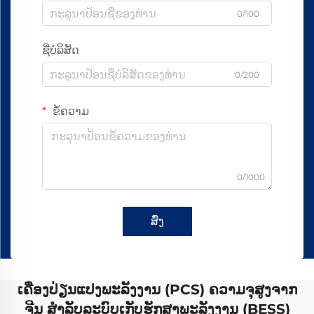
0/100
ຊື່ບໍລິສັດ
0/200
ຂໍ້ຄວາມ
0/1000
ສົ່ງ
ເຄື່ອງປ່ຽນແປງພະລັງງານ (PCS) ຄວາມຈຸສູງຈາກ
ຈີນ ສຳລັບລະບົບເກັບຮັກສາພະລັງງານ (BESS)