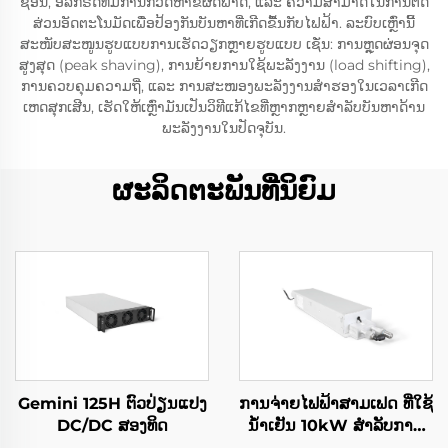
ຊ້ອນ, ອັລກົຣິດທຶມການກວດຫາຂໍ້ຜິດພາດ, ແລະ ຄວາມສາມາດໃນການຕັດ
ສ່ວນອັດຕະໂນມັດເພື່ອປ້ອງກັນບັນຫາທີ່ເກີດຂື້ນກັບໄຟຟ້າ. ລະບົບເຫຼົ່ານີ້
ສະໜັບສະໜູນຮູບແບບການເຮັດວຽກຫຼາຍຮູບແບບ ເຊັ່ນ: ການຫຼຸດຜ່ອນຈຸດ
ສູງສຸດ (peak shaving), ການຍ້າຍການໃຊ້ພະລັງງານ (load shifting),
ການຄວບຄຸມຄວາມຖີ່, ແລະ ການສະໜອງພະລັງງານສຳຮອງໃນເວລາເກີດ
ເຫດສຸກເສີນ, ເຮັດໃຫ້ເຫຼົ່າມັນເປັນວິທີແກ້ໄຂທີ່ຫຼາກຫຼາຍສຳລັບບັນຫາດ້ານ
ພະລັງງານໃນປັດຈຸບັນ.
ຜະລິດຕະພັນທີ່ນິຍົມ
Gemini 125H ຕົວປ່ຽນແປງ
ການຈ່າຍໄຟຟ້າສາມເຟດ ທີ່ໃຊ້
DC/DC ສອງທິດ
ນ້ຳເຢັນ 10kW ສຳລັບການ
ນຳໃຊ້ພິເສດ