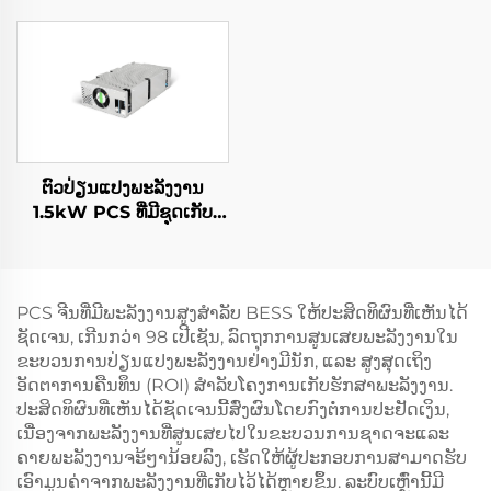
ຕົວປ່ຽນແປງພະລັງງານ
1.5kW PCS ທີ່ມີຊຸດເກັບ
ພະລັງງານ 400W PV ລວມ
ຢູ່
PCS ຈີນທີ່ມີພະລັງງານສູງສຳລັບ BESS ໃຫ້ປະສິດທິຜົນທີ່ເຫັນໄດ້
ຊັດເຈນ, ເກີນກວ່າ 98 ເປີເຊັນ, ລົດຖຸກການສູນເສຍພະລັງງານໃນ
ຂະບວນການປ່ຽນແປງພະລັງງານຢ່າງມີນັກ, ແລະ ສູງສຸດເຖິງ
ອັດຕາການຄືນທຶນ (ROI) ສຳລັບໂຄງການເກັບຮັກສາພະລັງງານ.
ປະສິດທິຜົນທີ່ເຫັນໄດ້ຊັດເຈນນີ້ສົ່ງຜົນໂດຍກົງຕໍ່ການປະຢັດເງິນ,
ເນື່ອງຈາກພະລັງງານທີ່ສູນເສຍໄປໃນຂະບວນການຊາດຈະແລະ
ຄາຍພະລັງງານຈະໆ້ານ້ອຍລົງ, ເຮັດໃຫ້ຜູ້ປະກອບການສາມາດຮັບ
ເອົາມູນຄ່າຈາກພະລັງງານທີ່ເກັບໄວ້ໄດ້ຫຼາຍຂຶ້ນ. ລະບົບເຫຼົ່ານີ້ມີ