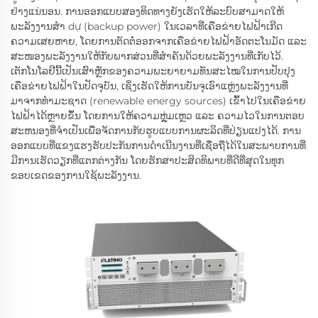
ຢ່າງແນ່ນອນ. ການອອກແບບສອງທິດທາງຍັງເຮັດໃຫ້ລະບົບສາມາດໃຫ້
ພະລັງງານສຳ dự (backup power) ໃນເວລາທີ່ເຄືອຂ່າຍໄຟຟ້າເກີດ
ຄວາມເສຍຫາຍ, ໂດຍການຕັດຕໍ່ອອກຈາກເຄືອຂ່າຍໄຟຟ້າອັດຕະໂນມັດ ແລະ
ສະໜອງພະລັງງານໃຫ້ກັບພາກສ່ວນທີ່ສຳຄັນດ້ວຍພະລັງງານທີ່ເກັບໄວ້.
ເຕັກໂນໂລຢີນີ້ເປັນເສົາຫຼັກຂອງຄວາມພະຍາຍາມທັນສະໄໝໃນການປັບປຸງ
ເຄືອຂ່າຍໄຟຟ້າໃນປັດຈຸບັນ, ເຊິ່ງເຮັດໃຫ້ການບັນຈຸເອົາແຫຼ່ງພະລັງງານທີ່
ມາຈາກທຳມະຊາດ (renewable energy sources) ເຂົ້າໄປໃນເຄືອຂ່າຍ
ໄຟຟ້າໄດ້ຫຼາຍຂຶ້ນ ໂດຍການໃຫ້ຄວາມຫຼຸ່ມເຫຼວ ແລະ ຄວາມໄວໃນການຕອບ
ສະຫນອງທີ່ຈຳເປັນເພື່ອຈັດການກັບຮູບແບບການຜະລິດທີ່ປ່ຽນແປງໄດ້. ການ
ອອກແບບທີ່ແຂງແຮງຮັບປະກັນການດຳເນີນງານທີ່ເຊື່ອຖືໄດ້ໃນສະພາບການທີ່
ມີການເຮັດວຽກທີ່ແຕກຕ່າງກັນ ໂດຍຮັກສາປະສິດທິພາບທີ່ດີທີ່ສຸດໃນທຸກ
ຂອບເຂດຂອງການໃຊ້ພະລັງງານ.