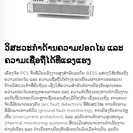
ວິສະວະກຳດ້ານຄວາມປອດໄພ ແລະ
ຄວາມເຊື່ອຖືໄດ້ທີ່ແຂງແຮງ
ເຄື່ອງຈັກ PCS ຈີນທີ່ມີພະລັງງານສູງສຳລັບລະບົບ BESS ແສດງໃຫ້ເຫັນເຖິງ
ຄວາມປອດໄພ ແລະ ຄວາມເຊື່ອຖືໄດ້ຢ່າງຍອດເຍື່ອມຜ່ານການອອກແບບ
ດ້ານວິສະວະກຳທີ່ຄົບຖ້ວນ ເຊິ່ງໃຫ້ຄວາມສຳຄັນຕໍ່ການປ້ອງກັນອຸປະກອນ
ຄວາມປອດໄພຂອງບຸກຄະລາກອນ ແລະ ຄວາມຕໍ່ເນື່ອງຂອງການດຳເນີນງານ.
ລະບົບນີ້ປະກອບດ້ວຍຫຼາຍຊັ້ນຂອງເຄື່ອງມືປ້ອງກັນ ເຊິ່ງລວມເຖິງ: ການກວດ
ຈັບຂໍ້ຜິດພາດຂອງຄືນ (arc fault detection) ທີ່ທັນສະໄໝ, ການຕິດຕາມ
ຂໍ້ຜິດພາດການຕໍ່ດິນ (ground fault monitoring), ການປ້ອງກັນການໄຫຼ
ເກີນ (overcurrent protection), ແລະ ລະບົບການຕິດຕາມອຸນຫະພູມ
(thermal monitoring systems) ທີ່ປະເມີນສະພາບການດຳເນີນງານ
ຢ່າງຕໍ່ເນື່ອງ ແລະ ດຳເນີນການປ້ອງກັນອັດຕະໂນມັດເມື່ອຈຳເປັນ. ລະບົບ