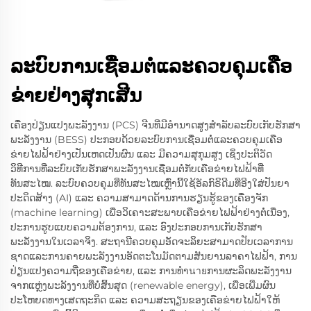
ລະບົບການເຊື່ອມຕໍ່ແລະຄວບຄຸມເຄືອ
ຂ່າຍຢ່າງສຸກເສີນ
ເຄື່ອງປ່ຽນແປງພະລັງງານ (PCS) ຈີນທີ່ມີອຳນາດສູງສຳລັບລະບົບເກັບຮັກສາ
ພະລັງງານ (BESS) ປະກອບດ້ວຍລະບົບການເຊື່ອມຕໍ່ແລະຄວບຄຸມເຄືອ
ຂ່າຍໄຟຟ້າຢ່າງເປັນເຫດເປັນຜົນ ແລະ ມີຄວາມສຸກຸມສູງ ເຊິ່ງປະຕິວັດ
ວິທີການທີ່ລະບົບເກັບຮັກສາພະລັງງານເຊື່ອມຕໍ່ກັບເຄືອຂ່າຍໄຟຟ້າທີ່
ທັນສະໄໝ. ລະບົບຄວບຄຸມທີ່ທັນສະໄໝເຫຼົ່ານີ້ໃຊ້ອັລກົຣິດີມທີ່ອີງໃສ່ປັນຍາ
ປະດິດສ້າງ (AI) ແລະ ຄວາມສາມາດດ້ານການຮຽນຮູ້ຂອງເຄື່ອງຈັກ
(machine learning) ເພື່ອວິເຄາະສະພາບເຄືອຂ່າຍໄຟຟ້າຢ່າງຕໍ່ເນື່ອງ,
ປະການຮູບແບບຄວາມຕ້ອງການ, ແລະ ອົງປະກອບການເກັບຮັກສາ
ພະລັງງານໃນເວລາຈິງ. ສະຖານີຄວບຄຸມອັດຈະລິຍະສາມາດປັບເວລາການ
ຊາດແລະການຄາຍພະລັງງານອັດຕະໂນມັດຕາມສັນຍານລາຄາໄຟຟ້າ, ການ
ປ່ຽນແປງຄວາມຖີ່ຂອງເຄືອຂ່າຍ, ແລະ ການທຳนายການຜະລິດພະລັງງານ
ຈາກແຫຼ່ງພະລັງງານທີ່ບໍ່ສິ້ນສຸດ (renewable energy), ເພື່ອເພີ່ມຜົນ
ປະໂຫຍດທາງເສດຖະກິດ ແລະ ຄວາມສະຖຽນຂອງເຄືອຂ່າຍໄຟຟ້າໃຫ້