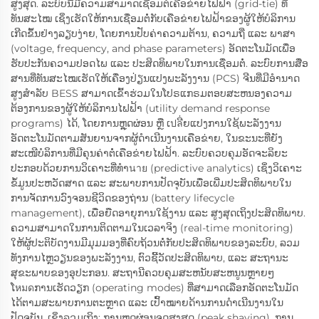
ສູງສຸດ. ລະບົບນີ້ມີຄວາມສາມາດເຊື່ອມຕໍ່ເຄືອຂ່າຍໄຟຟ້າ (grid-tie) ທີ່
ທັນສະໄໝ ເຊິ່ງເຮັດໃຫ້ການເຊື່ອມຕໍ່ກັບເຄືອຂ່າຍໄຟຟ້າຂອງຜູ້ໃຫ້ບໍລິການ
ເກີດຂຶ້ນຢ່າງລຽບງ່າຍ, ໂດຍການປັບຄ່າຄວາມຕ້ານ, ຄວາມຖີ່ ແລະ ພາສາ
(voltage, frequency, and phase parameters) ອັດຕະໂນມັດເພື່ອ
ຮັບປະກັນຄວາມປອດໄພ ແລະ ປະສິດທິພາບໃນການເຊື່ອມຕໍ່. ລະບົບການສື່ອ
ສານທີ່ທັນສະໄໝເຮັດໃຫ້ເຄື່ອງປ່ຽນແປງພະລັງງານ (PCS) ຈີນທີ່ມີອຳນາດ
ສູງສຳລັບ BESS ສາມາດເຂົ້າຮ່ວມໃນໂປຣແກຣມຕອບສະຫນອງຄວາມ
ຕ້ອງການຂອງຜູ້ໃຫ້ບໍລິການໄຟຟ້າ (utility demand response
programs) ໄດ້, ໂດຍການຫຼຸດຜ່ອນ ຫຼື ເปลີ່ຍແປງການໃຊ້ພະລັງງານ
ອັດຕະໂນມັດຕາມສັນຍານຈາກຜູ້ດຳເນີນງານເຄືອຂ່າຍ, ໃນຂະນະທີ່ຍັງ
ສະເໜີບໍລິການທີ່ມີຄຸນຄ່າຕໍ່ເຄືອຂ່າຍໄຟຟ້າ. ລະບົບຄວບຄຸມອັດຈະລິຍະ
ປະກອບດ້ວຍການວິເຄາະທີ່ທຳนาย (predictive analytics) ເຊິ່ງວິເຄາະ
ຂໍ້ມູນປະຫວັດສາດ ແລະ ສະພາບການປັດຈຸບັນເພື່ອເພີ່ມປະສິດທິພາບໃນ
ການຈັດການວົງຈອນຊີວິດຂອງຖ່ານ (battery lifecycle
management), ເພື່ອຍືດອາຍຸການໃຊ້ງານ ແລະ ສູງສຸດເຖິງປະສິດທິພາບ.
ຄວາມສາມາດໃນການຕິດຕາມໃນເວລາຈິງ (real-time monitoring)
ໃຫ້ຜູ້ປະຕິບັດງານມີມຸມມອງທີ່ຄົບຖ້ວນຕໍ່ກັບປະສິດທິພາບຂອງລະບົບ, ລວມ
ທັງການໄຫຼວຽນຂອງພະລັງງານ, ຕົວຊີ້ວັດປະສິດທິພາບ, ແລະ ສະຖານະ
ສຸຂະພາບຂອງອຸປະກອນ. ສະຖານີຄວບຄຸມສະຫນັບສະຫນູນຫຼາຍໆ
ໂหมดການເຮັດວຽກ (operating modes) ທີ່ສາມາດເລືອກອັດຕະໂນມັດ
ໄດ້ຕາມສະພາບການຕະຫຼາດ ແລະ ເປົ້າໝາຍດ້ານການດຳເນີນງານໃນ
ປັດຈຸບັນ, ເຊິ່ງລວມເຖິງ: ການຫຼຸດຜ່ອນຈຸດສູງສຸດ (peak shaving), ການ