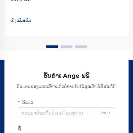
ເບິ່ງເພີ່ມເຕີມ
ຮັບຄຳເ Ange ຟຣີ
ຕົວแทนຂອງພວກເຮົາຈະຕິດຕໍ່ທ່ານໃນໄວ້ສຸດເທົ່າທີ່ເປັນໄປໄດ້.
ອີເມວ
0/100
ຊື່