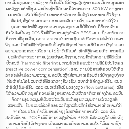
ການລົ້ມເຫຼວຂອງພະລັງງານທີ່ເກີດຂື້ນໄດ້ຢ່າງລຽບງ່າຍ ແລະ ມີການສູນເສຍ
ພະລັງງານຕ່ຳທີ່ສຸດ. ລະບົບເຫຼົ່ານີ້ມັກຈະມີອຳນາດຈາກ 500 kW ຫາຫຼາຍ
ເມກາວັດ, ເຮັດໃຫ້ເຫຼົ່າມັນເໝາະສຳລັບການຕິດຕັ້ງໃນຂະໜາດທີ່ໃຊ້ງານ
ທົ່ວໄປ, ສິ່ງອຳນວຍຄວາມສະດວກເພື່ອການຄ້າ, ແລະ ການນຳໃຊ້ໃນ
ອຸດສາຫະກຳທີ່ຕ້ອງການຄວາມຈຸຂອງແບດເຕີຣີທີ່ໃຫຍ່. ວິທີການດ້ານ
ເຕັກໂນໂລຢີຂອງ PCS ຈີນທີ່ມີອຳນາດສູງສຳລັບ BESS ລວມເຖິງລະບົບການ
ຕິດຕາມທີ່ສຸກເສີນ, ຄວາມສາມາດໃນການເຊື່ອມຕໍ່ເຄືອຂ່າຍໄຟຟ້າໃນເວລາ
ຈິງ, ແລະ ກົກກັນທີ່ຄົບຖ້ວນເພື່ອປ້ອງກັນທັງລະບົບແບດເຕີຣີ ແລະ ສິ່ງອຳນວຍ
ຄວາມສະດວກຂອງເຄືອຂ່າຍໄຟຟ້າທີ່ເຊື່ອມຕໍ່. ໜ້າທີ່ຫຼັກລວມເຖິງ: ການເພີ່ມ
ປະສິດທິພາບຂອງການປ່ຽນແປງພະລັງງານ, ການກັກກັນຄວາມຖີ່ທີ່ບໍ່ເປັນ
ປົກກະຕິ (harmonic filtering), ການຊົດເຊີຍພະລັງງານທີ່ບໍ່ມີປະໂຫຍດ
(reactive power compensation), ແລະ ການບໍລິການທີ່ຊ່ວຍໃຫ້ເຄືອ
ຂ່າຍໄຟຟ້າມີຄວາມສະຖຽນ. ລະບົບເຫຼົ່ານີ້ສາມາດເຊື່ອມຕໍ່ໄດ້ຢ່າງລຽບງ່າຍ
ກັບເຕັກໂນໂລຢີແບດເຕີຣີທີ່ແຕກຕ່າງກັນ ເຊັ່ນ: ແບດເຕີຣີລິດຽມ-ອີອົນ, ແບດ
ເຕີຣີເຊີໂຍ້ມ-ອີອົນ, ແລະ ແບດເຕີຣີທີ່ເປັນຂອງເຫຼວ (flow batteries), ເພື່ອ
ໃຫ້ຄວາມຍືດຫຍຸ່ນຕໍ່ຄວາມຕ້ອງການການເກັບຮັກສາທີ່ແຕກຕ່າງກັນ. ລະບົບ
ຈັດການອຸນຫະພູມທີ່ທັນສະໄໝຮັບປະກັນອຸນຫະພູມການເຮັດວຽກທີ່
ເໝາະສົມ, ໃນຂະນະທີ່ເວທີຊອບແວທີ່ສຸກເສີນເຮັດໃຫ້ສາມາດຕິດຕາມໄດ້
ຈາກໄລຍະໄກ, ດຳເນີນການບໍາລຸງຮັກສາທີ່ຄາດການໄດ້, ແລະ ເພີ່ມ
ປະສິດທິພາບ. PCS ຈີນທີ່ມີອຳນາດສູງສຳລັບ BESS ນີ້ສະແດງໃຫ້ເຫັນເຖິງ
ຄວາມເຊື່ອຖືໄດ້ຢ່າງຍອດເຍື່ອມຜ່ານລະບົບຄວາມປອດໄພທີ່ມີຄວາມຊ້ຳ