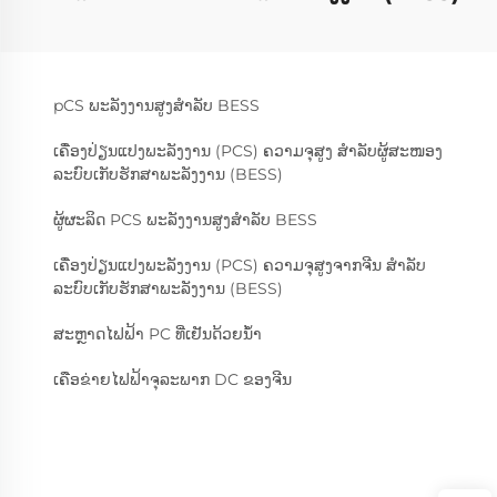
pCS ພະລັງງານສູງສຳລັບ BESS
ເຄື່ອງປ່ຽນແປງພະລັງງານ (PCS) ຄວາມຈຸສູງ ສຳລັບຜູ້ສະໜອງ
ລະບົບເກັບຮັກສາພະລັງງານ (BESS)
ຜູ້ຜະລິດ PCS ພະລັງງານສູງສຳລັບ BESS
ເຄື່ອງປ່ຽນແປງພະລັງງານ (PCS) ຄວາມຈຸສູງຈາກຈີນ ສຳລັບ
ລະບົບເກັບຮັກສາພະລັງງານ (BESS)
ສະຫຼາດໄຟຟ້າ PC ທີ່ເຢັນດ້ວຍນ້ຳ
ເຄືອຂ່າຍໄຟຟ້າຈຸລະພາກ DC ຂອງຈີນ