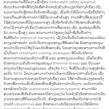
ຄວາມປອດໄພທີ່ມີຄວາມຊົ້າຊ້ອນ (redundant safety systems)
ຮັບປະກັນວ່າໜ້າທີ່ປ້ອງກັນທີ່ສຳຄັນຈະຍັງຄົງເຮັດວຽກໄດ້ຢ່າງຕໍ່ເນື່ອງ ເຖິງ
ແມ່ນວ່າລະບົບຫຼັກຈະເກີດບັນຫາລົ້ມເຫຼວ, ເຊິ່ງເຮັດໃຫ້ມີຄວາມເຊື່ອຖືໄດ້ຢ່າງ
ຍອດເຍື່ອມສຳລັບການນຳໃຊ້ທີ່ມີຄວາມສຳຄັນສູງ. ການກໍ່ສ້າງທີ່ແຂງແຮງນີ້
ໃຊ້ສ່ວນປະກອບທີ່ມີຄຸນນະພາບສູງ ເຊິ່ງຖືກຈັດອັນດັບໃຫ້ເໝາະສົມສຳລັບ
ການໃຊ້ງານຢ່າງຕໍ່ເນື່ອງໃນສະພາບການທີ່ຮຸນແຮງ ເຊັ່ນ: ອຸນຫະພູມທີ່ເກີນ
ໄປ, ຄວາມຊື້ນສູງ, ແລະ ສະພາບການໄຫຼຂອງໄຟຟ້າທີ່ເກີດຂຶ້ນຢ່າງ
ທັນທີທັນໃດ (electrical transients) ເຊິ່ງມັກເກີດຂຶ້ນໃນສະພາບແວດລ້ອມ
ທາງອຸດສາຫະກຳ. ລະບົບຈັດການອຸນຫະພູມທີ່ທັນສະໄໝ ຮັກສາອຸນຫະພູມ
ການດຳເນີນງານໃຫ້ຢູ່ໃນລະດັບທີ່ເໝາະສົມ ໂດຍຜ່ານຍຸດທະສາດການເຢັນທີ່
ເປັນປັນຍາ (intelligent cooling strategies) ທີ່ປັບຕົວໄດ້ຕາມ
ສະພາບການຂອງພະລັງງານທີ່ໃຊ້ ແລະ ອຸນຫະພູມແວດລ້ອມ, ເພື່ອປ້ອງກັນ
ບັນຫາຄວາມເຄັ່ງຕຶດຈາກອຸນຫະພູມ (thermal stress) ແລະ ຍືດເວລາ
ອາຍຸການໃຊ້ງານຂອງອຸປະກອນ. ເຄື່ອງຈັກ PCS ຈີນທີ່ມີພະລັງງານສູງສຳລັບ
ລະບົບ BESS ມີຄວາມສາມາດໃນການວິເຄາະຂໍ້ຜິດພາດຢ່າງຄົບຖ້ວນ ເຊິ່ງ
ຕິດຕາມສຸຂະພາບຂອງລະບົບຢ່າງຕໍ່ເນື່ອງ ແລະ ໃຫ້ຄຳເຕືອນລ່ວງໆກ່ອນເຖິງ
ບັນຫາທີ່ອາດຈະເກີດຂຶ້ນກ່ອນທີ່ຈະສົ່ງຜົນຕໍ່ການດຳເນີນງານ. ລະບົບການຕັດ
ແຍກອັດຕະໂນມັດ (automated isolation systems) ສາມາດຕັດ
ສ່ວນປະກອບທີ່ເກີດບັນຫາອອກໄດ້ຢ່າງວ່ອງໄວ ໂດຍຍັງຄົງຮັກສາການດຳເນີນ
ງານຂອງສ່ວນທີ່ດີຂອງລະບົບໄວ້, ເພື່ອຫຼຸດຜ່ອນເວລາທີ່ລະບົບບໍ່ສາມາດໃຊ້
ງານໄດ້ (downtime) ແລະ ຮັກສາຄວາມຕໍ່ເນື່ອງຂອງການໃຫ້ບໍລິການ.