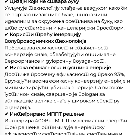
✔ Дизајн који не ствара буку
Укључује технологију хлађења ваздухом како би
се одржао низак ниво буке, што га чини
идеалним за окружења осетљива на буку, као
што су стамбени и канцеларијски простори.
✔ Користи трећу генерацију
полупроводничких технологија
Побољшава ефикасност и стабилност
конверзије снаге, обезбеђујући оптималне
перформансе и дугорочну поузданост.
✔ Висока ефикасност и густина енергије
Достиже просечну ефикасност од преко 93%,
пружајући веома ефикасну конверзију енергије и
минимизирајући губитак енергије. Са високом
густином снаге, савршено је погодан за
апликације велике снаге у широком спектру
сценарија.
✔ Интегрирано МППТ решење
Интегрира 400Вт МППТ (максимални следећи
ток) решење, оптимизује енергетску
ефикасност у фотоволтајним системима и