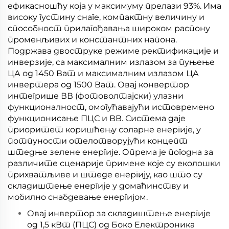
ефикасношћу која у максимуму прелази 93%. Има
високу густину снаге, компактну величину и
способност прилагођавања широком распону
променљивих и константних напона.
Подржава двоструке режиме ректификације и
инверзије, са максималним излазом за пуњење
ЦА од 1450 Ват и максималним излазом ЦА
инвертера од 1500 Ват. Овај конвертор
интегрише ВВ (фотоволтајски) улазни
функционалност, омогућавајући истовремено
функционисање ПЦС и ВВ. Система даје
приоритет коришћењу соларне енергије, у
потпуности отелотворујући концепт
штедње зелене енергије. Опрема је погодна за
различите сценарије примене које су еколошки
прихватљиве и штеде енергију, као што су
складиштење енергије у домаћинству и
мобилно снабдевање енергијом.
Овај инвертор за складиштење енергије
од 1,5 кВт (ПЦС) од Боко Електроника