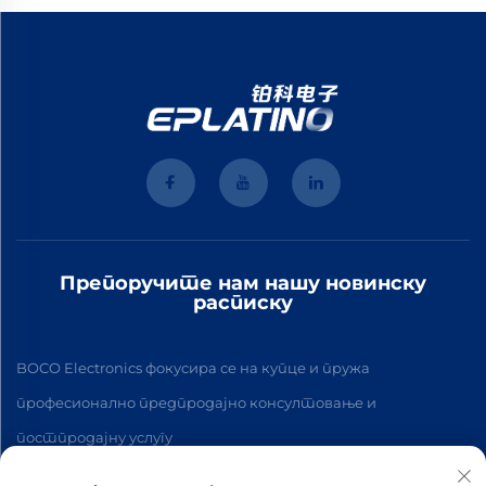
Препоручите нам нашу новинску
расписку
BOCO Electronics фокусира се на купце и пружа
професионално предпродајно консултовање и
постпродајну услугу