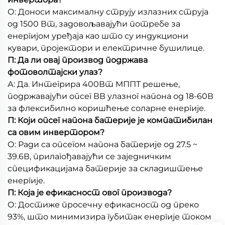
О: Доноси максималну струју излазних струја
од 1500 Вт, задовољавајући потребе за
енергијом уређаја као што су индукциони
кувари, пројектори и електричне бушилице.
П: Да ли овај производ подржава
фотоволтајски улаз?
А: Да. Интегрира 400Вт МППТ решење,
подржавајући опсег ВВ улазног напона од 18-60В
за флексибилно коришћење соларне енергије.
П: Који опсег напона батерије је компатибилан
са овим инвертором?
О: Ради са опсегом напона батерије од 27.5 ~
39.6В, прилагођавајући се заједничким
спецификацијама батерије за складиштење
енергије.
П: Која је ефикасност овог производа?
О: Достиже просечну ефикасност од преко
93%, што минимизира губитак енергије током