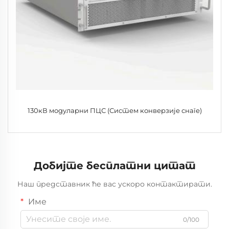
130кВ модуларни ПЦС (Систем конверзије снаге)
Добијте бесплатни цитат
Наш представник ће вас ускоро контактирати.
Име
0/100