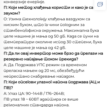
конверзије енергије.
П: Који метод хлађења користи и како је са
звуком?
О: Узима технологију хлађења ваздухом са
ниским буком, што га чини погодним за
стамбено/офисна окружења. Максимална бука
целе машине је мања од 50 дБ. Када се пуни на
температури околине испод 30 степени, бука
целе машине је мања од 42 дБ.
П: Да ли овај инвертор може брзо да прелази на
резервно напајање током прекида?
А: Да. Подржава УПС режим са временом
преласка мањем од 20 мс, обезбеђујући
непрестано снабдевање нападом.
П: Који опсегови улазног напона подржава (АЦ и
ПВ)?
А: Улаз ЦА: 90~144В / 176~264В;
ПВ улаз: 18 ~ 60ВТ адаптира се више
регионалних стандарда напона.