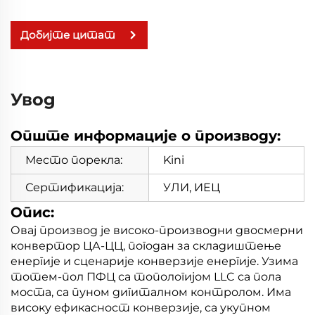
Добијте цитат
Увод
Опште информације о производу:
Место порекла:
Kini
Сертификација:
УЛИ, ИЕЦ
Опис:
Овај производ је високо-производни двосмерни
конвертор ЦА-ЦЦ, погодан за складиштење
енергије и сценарије конверзије енергије. Узима
тотем-пол ПФЦ са топологијом LLC са пола
моста, са пуном дигиталном контролом. Има
високу ефикасност конверзије, са укупном