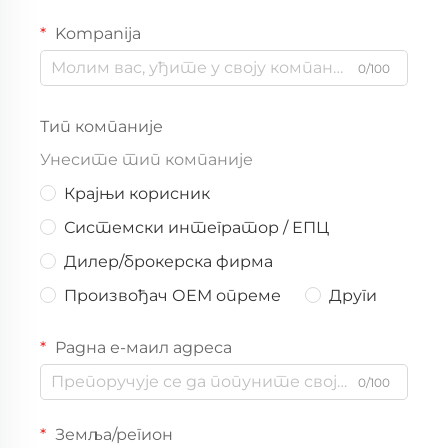
Kompanija
0/100
Тип компаније
Унесите тип компаније
Крајњи корисник
Системски интегратор / ЕПЦ
Дилер/брокерска фирма
Произвођач ОЕМ опреме
Други
Радна е-маил адреса
0/100
Земља/регион