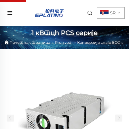
SR
1 кВтцh PCS серије
Почетна страница
>
Proizvodi
>
Конверзија снаге ЕСС
>
По