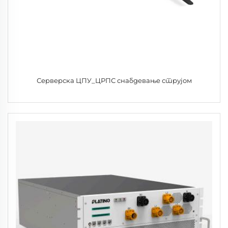
Серверска ЦПУ_ЦРПС снабдевање струјом