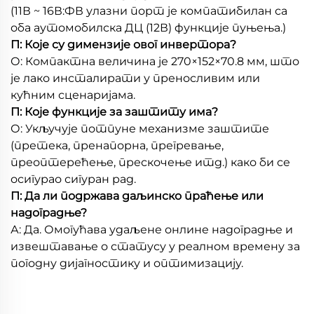
(11В ~ 16В:ФВ улазни порт је компатибилан са
оба аутомобилска ДЦ (12В) функције пуњења.)
П: Које су димензије овог инвертора?
О: Компактна величина је 270×152×70.8 мм, што
је лако инсталирати у преносливим или
кућним сценаријама.
П: Које функције за заштиту има?
О: Укључује потпуне механизме заштите
(претека, пренапорна, прегревање,
преоптерећење, прескочење итд.) како би се
осигурао сигуран рад.
П: Да ли подржава даљинско праћење или
надоградње?
А: Да. Омогућава удаљене онлине надоградње и
извештавање о статусу у реалном времену за
погодну дијагностику и оптимизацију.