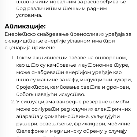
што га чини идеалним за распоређивање
под различитим тешким радним
условима.
Апликације:
Енергетско снабдевање преносливих уређаја за
складиштење енергије углавном има три
сценарија примене:
Током активности забаве на отвореном,
као што су камповање и аутономне туре,
може снабдевати енергијом уређаје као
што су машине за кафу, индукциони кухари,
пројектори, камповање светла и дронови,
побољшавајући искуство.
У ситуацијама ванредне резервне помоћи,
може осигурати рад кључних електричних
апарата у домаћинствима, укључујући
рутери, осветљење, фрижидери, мобилне
телефоне и медицинску опрему, у случају