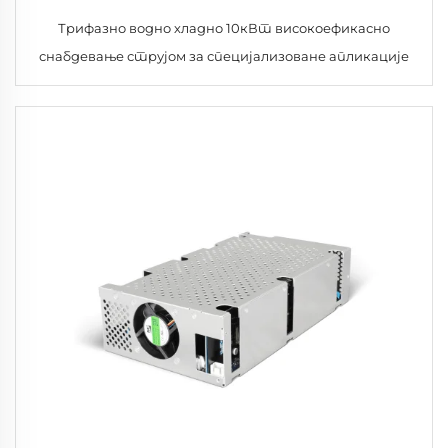
Трифазно водно хладно 10кВт високоефикасно
снабдевање струјом за специјализоване апликације