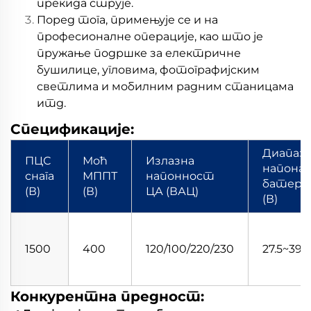
прекида струје.
Поред тога, примењује се и на
професионалне операције, као што је
пружање подршке за електричне
бушилице, угловима, фотографијским
светлима и мобилним радним станицама
итд.
Спецификације:
Диапаз
ПЦС
Моћ
Излазна
напона
снага
МППТ
напонност
батери
(В)
(В)
ЦА (ВАЦ)
(В)
1500
400
120/100/220/230
27.5~39.6
Конкурентна предност: