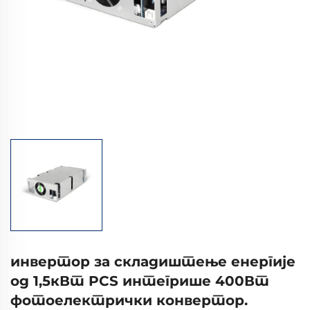
инвертор за складиштење енергије
од 1,5кВт PCS интегрише 400Вт
фотоелектрички конвертор.