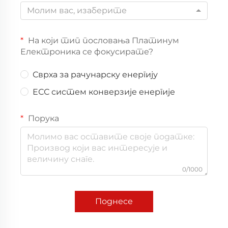
Молим вас, изаберите
На који тип пословања Платинум
Електроника се фокусирате?
Сврха за рачунарску енергију
ЕСС систем конверзије енергије
Порука
0/1000
Поднесе