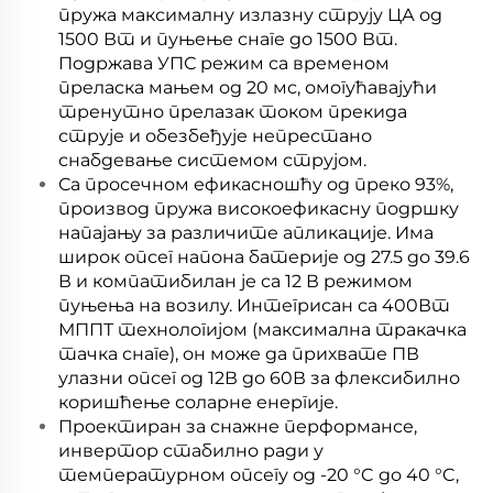
пружа максималну излазну струју ЦА од
1500 Вт и пуњење снаге до 1500 Вт.
Подржава УПС режим са временом
преласка мањем од 20 мс, омогућавајући
тренутно прелазак током прекида
струје и обезбеђује непрестано
снабдевање системом струјом.
Са просечном ефикасношћу од преко 93%,
производ пружа високоефикасну подршку
напајању за различите апликације. Има
широк опсег напона батерије од 27.5 до 39.6
В и компатибилан је са 12 В режимом
пуњења на возилу. Интегрисан са 400Вт
МППТ технологијом (максимална тракачка
тачка снаге), он може да прихвате ПВ
улазни опсег од 12В до 60В за флексибилно
коришћење соларне енергије.
Проектиран за снажне перформансе,
инвертор стабилно ради у
температурном опсегу од -20 °C до 40 °C,