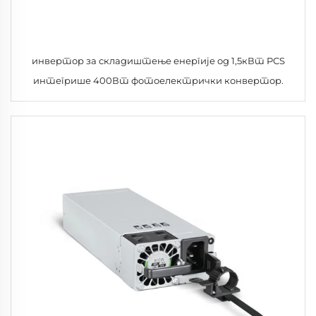
инвертор за складиштење енергије од 1,5кВт PCS
интегрише 400Вт фотоелектрички конвертор.