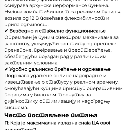
осигурава врхунске перформансе пуњења.
Његова компатибилност са режимом пуњења
возила од 12 В повећава флексибилност и
прилагодљивост.
✔ Безбедно и стабилно функционисање
Опремљен је пуним спектром механизама за
заштиту, укључујући заштиту од претеке,
пренапоне, прегревања и преоптерећења,
обезбеђујући поуздан рад у различитим
захтевним условима.
✔ Удобно даљинско праћење и одржавање
Подржава удаљене онлине надоградње и
извештавање о статусу у реалном времену,
омогућавајући купцима приступ оперативним
подацима у било ком тренутку за
дијагностику, оптимизацију и надоградњу
система.
Често постављене питања
П: Која је максимална излазна снага ЦА овог
инвертора?