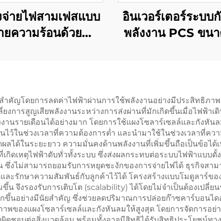
งจ่ายไฟสามเฟสแบบ
อินเวอร์เตอร์ระบบกั
ายความร้อนด้วยน้ำ
พลังงาน PCS ขนาด
นาด 10 กิโลวัตต์
กิโลวัตต์ รวมตัว
สิทธิภาพสูง สำหรับ
พลังงานแสงอาทิตย
รใช้งานเฉพาะทาง
วัตต์
สำคัญโดยการลดค่าไฟฟ้าผ่านการใช้พลังงานอย่างมีประสิทธิภาพ
เลี่ยงการสูญเสียพลังงานระหว่างการส่งผ่านที่มักเกิดขึ้นเมื่อไ
ังงานรายเดือนได้อย่างมาก โดยการใช้แผงโซลาร์เซลล์และกังหัน
้ในช่วงเวลาที่ความต้องการต่ำ และนำมาใช้ในช่วงเวลาที่ความต้
ัดผลได้ในระยะยาว ความมั่นคงด้านพลังงานที่เพิ่มขึ้นถือเป็นข้อไ
กิดเหตุไฟฟ้าดับทั่วทั้งระบบ ซึ่งส่งผลกระทบต่อระบบไฟฟ้าแบบดั้งเ
ฉิน ซึ่งไม่สามารถยอมรับการหยุดชะงักของการจ่ายไฟได้ ธุรกิจส
ได้และรักษาความสัมพันธ์กับลูกค้าไว้ได้ โครงสร้างแบบโมดูลา
ึ้น จึงรองรับการเติบโต (scalability) ได้โดยไม่จำเป็นต้องเปลี่ย
ขึ้นอย่างมีนัยสำคัญ ซึ่งช่วยลดปริมาณการปล่อยก๊าซคาร์บอนไ
ธิภาพของแผงโซลาร์เซลล์และกังหันลมให้สูงสุด โดยการจัดการอย
ิดชอบต่อสิ่งแวดล้อม พร้อมทั้งอาจมีสิทธิได้รับสิทธิประโยชน์ทางภ