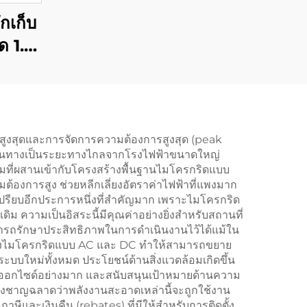
กเก็บ
 1.5
แปลง
์ 400
สูงสุดและการจัดการความต้องการสูงสุด (peak
ฟฟ้าเดินทางเป็นระยะทางไกลจากโรงไฟฟ้าขนาดใหญ่
ลมที่ผสานเข้ากับโครงสร้างพื้นฐานไมโครกริดแบบ
องการสูง ช่วยหลีกเลี่ยงอัตราค่าไฟฟ้าที่แพงมาก
ด้เปรียบอีกประการหนึ่งที่สำคัญมาก เพราะไมโครกริด
ดิม ความเป็นอิสระนี้มีคุณค่าอย่างยิ่งสำหรับสถานที่
ามารถรักษาประสิทธิภาพในการดำเนินงานไว้ได้แม้ใน
ร์ของไมโครกริดแบบ AC และ DC ทำให้สามารถขยาย
นระบบใหม่ทั้งหมด ประโยชน์ด้านสิ่งแวดล้อมเกิดขึ้น
ดออกไซด์อย่างมาก และสนับสนุนเป้าหมายด้านความ
่างชาญฉลาดว่าพลังงานสะอาดเหล่านี้จะถูกใช้งาน
าษีและเงินคืน (rebates) ที่มีให้สำหรับการติดตั้ง