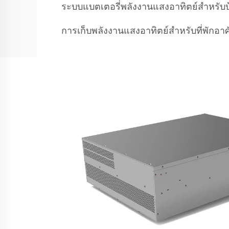
ระบบแบตเตอรี่พลังงานแสงอาทิตย์สำหรับบ
การเก็บพลังงานแสงอาทิตย์สำหรับที่พักอาศ