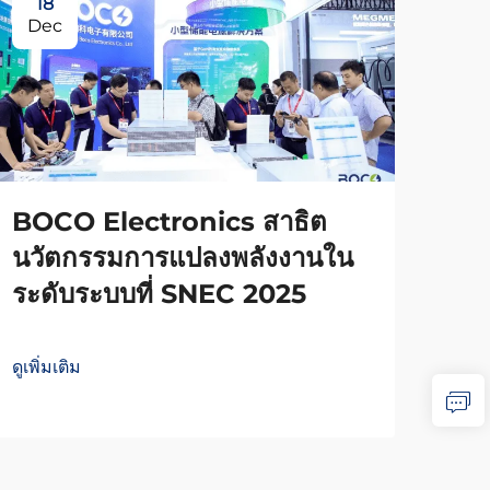
18
Dec
BOCO Electronics สาธิต
นวัตกรรมการแปลงพลังงานใน
ระดับระบบที่ SNEC 2025
ดูเพิ่มเติม