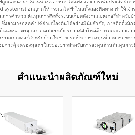
ไฟถูกและนำมาใช้ในช่วงเวลาที่ค่าไฟแพง และการเพิ่มประสิทธิภ
ied systems) อนุญาตให้กระแสไฟฟ้าไหลทั้งสองทิศทาง ทำให้เจ้าข
ง ในการคำนวณต้นทุนการติดตั้งระบบเก็บพลังงานแบตเตอรี่สำหรับ
ซึ่งสามารถลดค่าใช้จ่ายเบื้องต้นได้อย่างมีนัยสำคัญ การติดตั้
คับท้องถิ่นและมาตรฐานความปลอดภัย ระบบสมัยใหม่มีการออกแบบแบบ
บพลังงานแบตเตอรี่สำหรับบ้านในช่วงแรกเป็นการลงทุนที่สามารถขยายข
อบการคุ้มครองมูลค่าในระยะยาวสำหรับการลงทุนด้านต้นทุนการติด
คำแนะนำผลิตภัณฑ์ใหม่