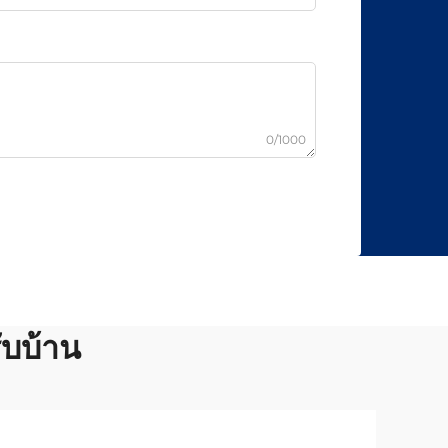
0/1000
ับบ้าน