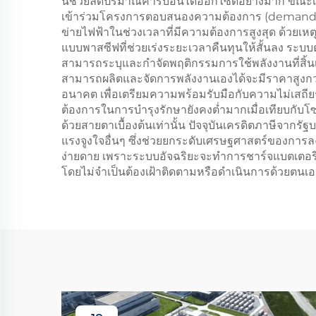
นี้ช่วยลดปริมาณคาร์บอนไดออกไซด์อย่างมาก ขณะเดี
เข้าร่วมโครงการตอบสนองความต้องการ (demand res
ข่ายไฟฟ้าในช่วงเวลาที่มีความต้องการสูงสุด ด้วยเหต
แบบพาสซีฟที่ช่วยเร่งระยะเวลาคืนทุนให้สั้นลง ระบบต
สามารถระบุและกำจัดพฤติกรรมการใช้พลังงานที่สิ้นเปลื
สามารถผลิตและจัดการพลังงานเองได้จะมีราคาสูงกว่าค
อนาคต เพื่อเตรียมความพร้อมรับมือกับความไม่เสถีย
ต้องการในการบำรุงรักษายังคงต่ำมากเมื่อเทียบกับ
ด้วยสายตาเบื้องต้นเท่านั้น ปัจจุบันเครดิตภาษีจาก
แรงจูงใจอื่นๆ ซึ่งช่วยยกระดับเศรษฐศาสตร์ของการลง
ง่ายดาย เพราะระบบอัจฉริยะจะทำการชาร์จแบตเตอรี่โด
โดยไม่จำเป็นต้องเฝ้าติดตามหรือดำเนินการด้วยตนเอง