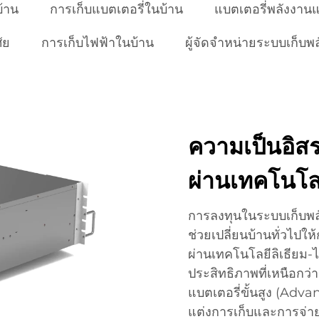
้าน
การเก็บแบตเตอรี่ในบ้าน
แบตเตอรี่พลังงาน
ัย
การเก็บไฟฟ้าในบ้าน
ผู้จัดจำหน่ายระบบเก็บพ
ความเป็นอิสร
ผ่านเทคโนโลย
การลงทุนในระบบเก็บพ
ช่วยเปลี่ยนบ้านทั่วไปใ
ผ่านเทคโนโลยีลิเธียม-ไ
ประสิทธิภาพที่เหนือกว่า
แบตเตอรี่ขั้นสูง (A
แต่งการเก็บและการจ่ายพ