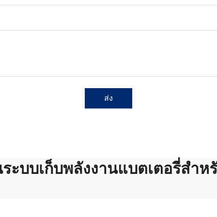
ส่ง
นระบบเก็บพลังงานแบตเตอรี่สำหร