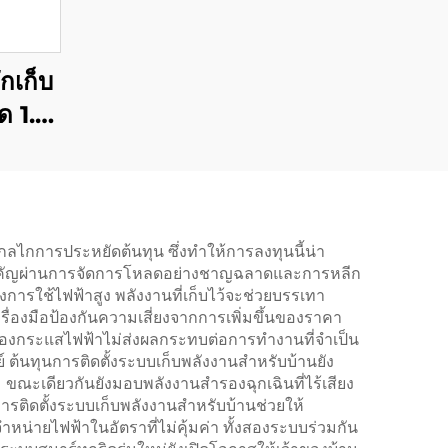
กเก็บ
 1.5
แปลง
์ 400
ลไกการประหยัดต้นทุน ซึ่งทำให้การลงทุนนี้น่า
ีนัยสำคัญผ่านการจัดการโหลดอย่างชาญฉลาดและการหลีก
งการใช้ไฟฟ้าสูง พลังงานที่เก็บไว้จะช่วยบรรเทา
ื่องมือป้องกันความเสี่ยงจากการเพิ่มขึ้นของราคา
ับของกระแสไฟฟ้าไม่ส่งผลกระทบต่อการทำงานที่จำเป็น
ต้นทุนการติดตั้งระบบเก็บพลังงานสำหรับบ้านยัง
ิม ขณะเดียวกันยังมอบพลังงานสำรองฉุกเฉินที่ไร้เสียง
นการติดตั้งระบบเก็บพลังงานสำหรับบ้านช่วยให้
น่ายไฟฟ้าในอัตราที่ไม่คุ้มค่า ทั้งสองระบบร่วมกัน