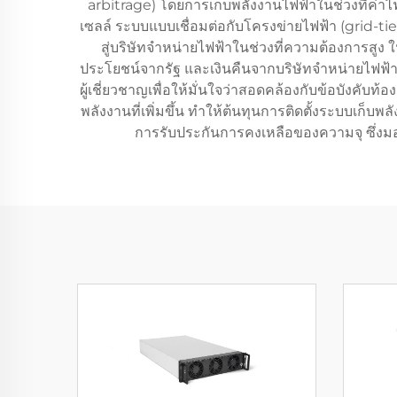
arbitrage) โดยการเก็บพลังงานไฟฟ้าในช่วงที่ค่า
เซลล์ ระบบแบบเชื่อมต่อกับโครงข่ายไฟฟ้า (grid-t
สู่บริษัทจำหน่ายไฟฟ้าในช่วงที่ความต้องการสู
ประโยชน์จากรัฐ และเงินคืนจากบริษัทจำหน่ายไฟฟ้า 
ผู้เชี่ยวชาญเพื่อให้มั่นใจว่าสอดคล้องกับข้อบัง
พลังงานที่เพิ่มขึ้น ทำให้ต้นทุนการติดตั้งระบบเก็
การรับประกันการคงเหลือของความจุ ซึ่งม