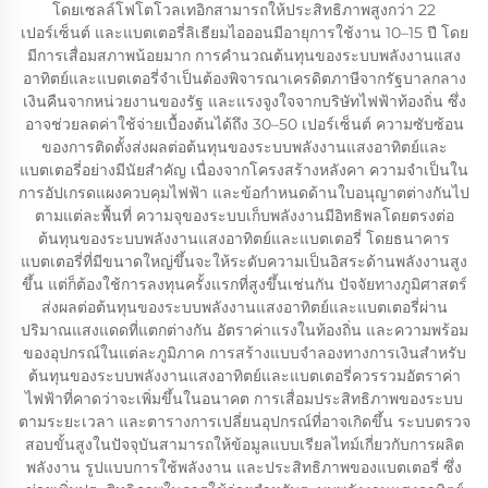
โดยเซลล์โฟโตโวลเทอิกสามารถให้ประสิทธิภาพสูงกว่า 22
เปอร์เซ็นต์ และแบตเตอรี่ลิเธียมไอออนมีอายุการใช้งาน 10–15 ปี โดย
มีการเสื่อมสภาพน้อยมาก การคำนวณต้นทุนของระบบพลังงานแสง
อาทิตย์และแบตเตอรี่จำเป็นต้องพิจารณาเครดิตภาษีจากรัฐบาลกลาง
เงินคืนจากหน่วยงานของรัฐ และแรงจูงใจจากบริษัทไฟฟ้าท้องถิ่น ซึ่ง
อาจช่วยลดค่าใช้จ่ายเบื้องต้นได้ถึง 30–50 เปอร์เซ็นต์ ความซับซ้อน
ของการติดตั้งส่งผลต่อต้นทุนของระบบพลังงานแสงอาทิตย์และ
แบตเตอรี่อย่างมีนัยสำคัญ เนื่องจากโครงสร้างหลังคา ความจำเป็นใน
การอัปเกรดแผงควบคุมไฟฟ้า และข้อกำหนดด้านใบอนุญาตต่างกันไป
ตามแต่ละพื้นที่ ความจุของระบบเก็บพลังงานมีอิทธิพลโดยตรงต่อ
ต้นทุนของระบบพลังงานแสงอาทิตย์และแบตเตอรี่ โดยธนาคาร
แบตเตอรี่ที่มีขนาดใหญ่ขึ้นจะให้ระดับความเป็นอิสระด้านพลังงานสูง
ขึ้น แต่ก็ต้องใช้การลงทุนครั้งแรกที่สูงขึ้นเช่นกัน ปัจจัยทางภูมิศาสตร์
ส่งผลต่อต้นทุนของระบบพลังงานแสงอาทิตย์และแบตเตอรี่ผ่าน
ปริมาณแสงแดดที่แตกต่างกัน อัตราค่าแรงในท้องถิ่น และความพร้อม
ของอุปกรณ์ในแต่ละภูมิภาค การสร้างแบบจำลองทางการเงินสำหรับ
ต้นทุนของระบบพลังงานแสงอาทิตย์และแบตเตอรี่ควรรวมอัตราค่า
ไฟฟ้าที่คาดว่าจะเพิ่มขึ้นในอนาคต การเสื่อมประสิทธิภาพของระบบ
ตามระยะเวลา และตารางการเปลี่ยนอุปกรณ์ที่อาจเกิดขึ้น ระบบตรวจ
สอบขั้นสูงในปัจจุบันสามารถให้ข้อมูลแบบเรียลไทม์เกี่ยวกับการผลิต
พลังงาน รูปแบบการใช้พลังงาน และประสิทธิภาพของแบตเตอรี่ ซึ่ง