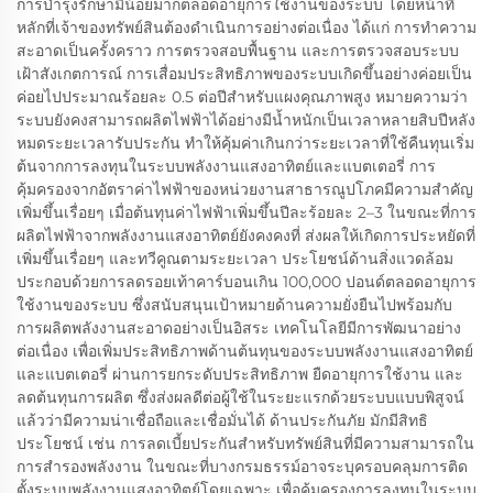
การบำรุงรักษามีน้อยมากตลอดอายุการใช้งานของระบบ โดยหน้าที่
หลักที่เจ้าของทรัพย์สินต้องดำเนินการอย่างต่อเนื่อง ได้แก่ การทำความ
สะอาดเป็นครั้งคราว การตรวจสอบพื้นฐาน และการตรวจสอบระบบ
เฝ้าสังเกตการณ์ การเสื่อมประสิทธิภาพของระบบเกิดขึ้นอย่างค่อยเป็น
ค่อยไปประมาณร้อยละ 0.5 ต่อปีสำหรับแผงคุณภาพสูง หมายความว่า
ระบบยังคงสามารถผลิตไฟฟ้าได้อย่างมีน้ำหนักเป็นเวลาหลายสิบปีหลัง
หมดระยะเวลารับประกัน ทำให้คุ้มค่าเกินกว่าระยะเวลาที่ใช้คืนทุนเริ่ม
ต้นจากการลงทุนในระบบพลังงานแสงอาทิตย์และแบตเตอรี่ การ
คุ้มครองจากอัตราค่าไฟฟ้าของหน่วยงานสาธารณูปโภคมีความสำคัญ
เพิ่มขึ้นเรื่อยๆ เมื่อต้นทุนค่าไฟฟ้าเพิ่มขึ้นปีละร้อยละ 2–3 ในขณะที่การ
ผลิตไฟฟ้าจากพลังงานแสงอาทิตย์ยังคงคงที่ ส่งผลให้เกิดการประหยัดที่
เพิ่มขึ้นเรื่อยๆ และทวีคูณตามระยะเวลา ประโยชน์ด้านสิ่งแวดล้อม
ประกอบด้วยการลดรอยเท้าคาร์บอนเกิน 100,000 ปอนด์ตลอดอายุการ
ใช้งานของระบบ ซึ่งสนับสนุนเป้าหมายด้านความยั่งยืนไปพร้อมกับ
การผลิตพลังงานสะอาดอย่างเป็นอิสระ เทคโนโลยีมีการพัฒนาอย่าง
ต่อเนื่อง เพื่อเพิ่มประสิทธิภาพด้านต้นทุนของระบบพลังงานแสงอาทิตย์
และแบตเตอรี่ ผ่านการยกระดับประสิทธิภาพ ยืดอายุการใช้งาน และ
ลดต้นทุนการผลิต ซึ่งส่งผลดีต่อผู้ใช้ในระยะแรกด้วยระบบแบบพิสูจน์
แล้วว่ามีความน่าเชื่อถือและเชื่อมั่นได้ ด้านประกันภัย มักมีสิทธิ
ประโยชน์ เช่น การลดเบี้ยประกันสำหรับทรัพย์สินที่มีความสามารถใน
การสำรองพลังงาน ในขณะที่บางกรมธรรม์อาจระบุครอบคลุมการติด
ตั้งระบบพลังงานแสงอาทิตย์โดยเฉพาะ เพื่อคุ้มครองการลงทุนในระบบ