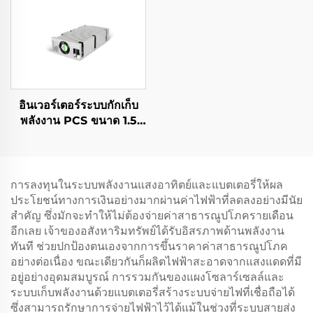
ประสิทธิภาพสูง สำหรับการ
ใช้งานเฉพาะทาง
อินเวอร์เตอร์ระบบกักเก็บ
พลังงาน PCS ขนาด 1.5
กิโลวัตต์ รวมตัวแปลง
พลังงานแสงอาทิตย์ 400
วัตต์
การลงทุนในระบบพลังงานแสงอาทิตย์และแบตเตอรี่ให้ผล
ประโยชน์ทางการเงินอย่างมากผ่านค่าไฟฟ้าที่ลดลงอย่างมีนัย
สำคัญ ซึ่งมักจะทำให้ไม่ต้องจ่ายค่าสาธารณูปโภครายเดือน
อีกเลย เจ้าของอสังหาริมทรัพย์ได้รับอิสรภาพด้านพลังงาน
ทันที ช่วยปกป้องตนเองจากการขึ้นราคาค่าสาธารณูปโภค
อย่างต่อเนื่อง ขณะเดียวกันก็ผลิตไฟฟ้าสะอาดจากแสงแดดที่มี
อยู่อย่างอุดมสมบูรณ์ การรวมกันของแผงโซลาร์เซลล์และ
ระบบเก็บพลังงานด้วยแบตเตอรี่สร้างระบบจ่ายไฟที่เชื่อถือได้
ซึ่งสามารถรักษาการจ่ายไฟฟ้าไว้ได้แม้ในช่วงที่ระบบสายส่ง