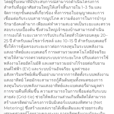
โดยผู้รับเหมาที่มีประสบการณ์สามารถดำเนินโครงการ
สำหรับที่อยู่อาศัยส่วนใหญ่ให้เสร็จสิ้นภายใน 1–3 วัน และ
จัดการทุกขั้นตอนที่เกี่ยวข้อง ทั้งการขอใบอนุญาตและการ
เชื่อมต่อกับระบบสาธารณูปโภค ความต้องการในการบำรุง
รักษายังคงต่ำมาก เพียงแค่ทำความสะอาดเป็นระยะและตรวจ
สอบระบบเบื้องต้น ซึ่งส่วนใหญ่เจ้าของบ้านสามารถดำเนิน
การเองได้ ระยะเวลาการรับประกันโดยทั่วไปครอบคลุม 20–
25 ปี สำหรับแผงโซลาร์เซลล์ และ 10–15 ปี สำหรับแบตเตอรี่
ซึ่งให้การคุ้มครองระยะยาวต่อการลงทุนในระบบพลังงาน
แสงอาทิตย์และแบตเตอรี่ การผสานรวมเทคโนโลยีอัจฉริยะ
ช่วยให้สามารถตรวจสอบระบบจากระยะไกล ปรับแต่งการใช้
พลังงานโดยอัตโนมัติ และผสานรวมอย่างไร้รอยต่อกับยาน
ยนต์ไฟฟ้า (EV) และระบบบ้านอัจฉริยะ มูลค่าของ
อสังหาริมทรัพย์เพิ่มขึ้นอย่างมากจากการติดตั้งระบบพลังงาน
แสงอาทิตย์ โดยมักจะสามารถกู้คืนต้นทุนทั้งหมดของการ
ลงทุนในระบบพลังงานแสงอาทิตย์และแบตเตอรี่ผ่านมูลค่า
การขายคืนที่เพิ่มขึ้น ความสามารถในการเชื่อมต่อกับระบบ
สายส่ง (Grid-tie) ช่วยให้พลังงานส่วนเกินที่ผลิตได้สามารถ
สร้างเครดิตผ่านโครงการนับมิเตอร์แบบสองทิศทาง (Net
Metering) ซึ่งสร้างแหล่งรายได้เพิ่มเติมและช่วยยกระดับ
เศรษฐศาสตร์โดยรวมของระบบ การผลิตพลังงานมักจะเกิน