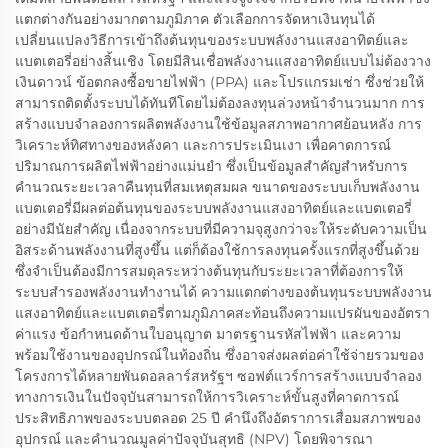
แตกต่างกันอย่างมากตามภูมิภาค ตัวเลือกการจัดหาเงินทุนได้
เปลี่ยนแปลงวิธีการเข้าถึงต้นทุนของระบบพลังงานแสงอาทิตย์และ
แบตเตอรี่อย่างสิ้นเชิง โดยมีสินเชื่อพลังงานแสงอาทิตย์แบบไม่ต้องวาง
เงินดาวน์ ข้อตกลงซื้อขายไฟฟ้า (PPA) และโปรแกรมเช่า ซึ่งช่วยให้
สามารถติดตั้งระบบได้ทันทีโดยไม่ต้องลงทุนล่วงหน้าจำนวนมาก การ
สร้างแบบจำลองการผลิตพลังงานใช้ข้อมูลสภาพอากาศย้อนหลัง การ
วิเคราะห์ทิศทางของหลังคา และการประเมินเงา เพื่อคาดการณ์
ปริมาณการผลิตไฟฟ้าอย่างแม่นยำ ซึ่งเป็นข้อมูลสำคัญสำหรับการ
คำนวณระยะเวลาคืนทุนที่สมเหตุสมผล ขนาดของระบบเก็บพลังงาน
แบตเตอรี่มีผลต่อต้นทุนของระบบพลังงานแสงอาทิตย์และแบตเตอรี่
อย่างมีนัยสำคัญ เนื่องจากระบบที่มีความจุสูงกว่าจะให้ระดับความเป็น
อิสระด้านพลังงานที่สูงขึ้น แต่ก็ต้องใช้การลงทุนครั้งแรกที่สูงขึ้นด้วย
ซึ่งจำเป็นต้องมีการสมดุลระหว่างต้นทุนกับระยะเวลาที่ต้องการให้
ระบบสำรองพลังงานทำงานได้ ความแตกต่างของต้นทุนระบบพลังงาน
แสงอาทิตย์และแบตเตอรี่ตามภูมิภาคสะท้อนถึงความแปรผันของอัตรา
ค่าแรง ข้อกำหนดด้านใบอนุญาต มาตรฐานรหัสไฟฟ้า และความ
พร้อมใช้งานของอุปกรณ์ในท้องถิ่น ซึ่งอาจส่งผลต่อค่าใช้จ่ายรวมของ
โครงการได้หลายพันดอลลาร์สหรัฐฯ ซอฟต์แวร์การสร้างแบบจำลอง
ทางการเงินในปัจจุบันสามารถให้การวิเคราะห์ขั้นสูงที่คาดการณ์
ประสิทธิภาพของระบบตลอด 25 ปี คำนึงถึงอัตราการเสื่อมสภาพของ
อุปกรณ์ และคำนวณมูลค่าปัจจุบันสุทธิ (NPV) โดยพิจารณา