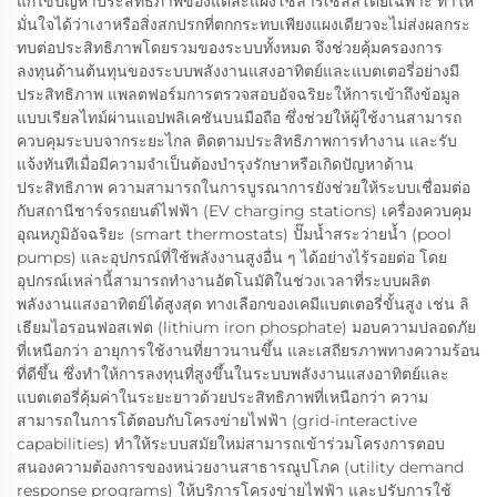
แก้ไขปัญหาประสิทธิภาพของแต่ละแผงโซลาร์เซลล์โดยเฉพาะ ทำให้
มั่นใจได้ว่าเงาหรือสิ่งสกปรกที่ตกกระทบเพียงแผงเดียวจะไม่ส่งผลกระ
ทบต่อประสิทธิภาพโดยรวมของระบบทั้งหมด จึงช่วยคุ้มครองการ
ลงทุนด้านต้นทุนของระบบพลังงานแสงอาทิตย์และแบตเตอรี่อย่างมี
ประสิทธิภาพ แพลตฟอร์มการตรวจสอบอัจฉริยะให้การเข้าถึงข้อมูล
แบบเรียลไทม์ผ่านแอปพลิเคชันบนมือถือ ซึ่งช่วยให้ผู้ใช้งานสามารถ
ควบคุมระบบจากระยะไกล ติดตามประสิทธิภาพการทำงาน และรับ
แจ้งทันทีเมื่อมีความจำเป็นต้องบำรุงรักษาหรือเกิดปัญหาด้าน
ประสิทธิภาพ ความสามารถในการบูรณาการยังช่วยให้ระบบเชื่อมต่อ
กับสถานีชาร์จรถยนต์ไฟฟ้า (EV charging stations) เครื่องควบคุม
อุณหภูมิอัจฉริยะ (smart thermostats) ปั๊มน้ำสระว่ายน้ำ (pool
pumps) และอุปกรณ์ที่ใช้พลังงานสูงอื่น ๆ ได้อย่างไร้รอยต่อ โดย
อุปกรณ์เหล่านี้สามารถทำงานอัตโนมัติในช่วงเวลาที่ระบบผลิต
พลังงานแสงอาทิตย์ได้สูงสุด ทางเลือกของเคมีแบตเตอรี่ขั้นสูง เช่น ลิ
เธียมไอรอนฟอสเฟต (lithium iron phosphate) มอบความปลอดภัย
ที่เหนือกว่า อายุการใช้งานที่ยาวนานขึ้น และเสถียรภาพทางความร้อน
ที่ดีขึ้น ซึ่งทำให้การลงทุนที่สูงขึ้นในระบบพลังงานแสงอาทิตย์และ
แบตเตอรี่คุ้มค่าในระยะยาวด้วยประสิทธิภาพที่เหนือกว่า ความ
สามารถในการโต้ตอบกับโครงข่ายไฟฟ้า (grid-interactive
capabilities) ทำให้ระบบสมัยใหม่สามารถเข้าร่วมโครงการตอบ
สนองความต้องการของหน่วยงานสาธารณูปโภค (utility demand
response programs) ให้บริการโครงข่ายไฟฟ้า และปรับการใช้