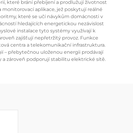
, které brání přebíjení a prodlužují životnost
a monitorovací aplikace, jež poskytují reálné
algoritmy, které se učí návykům domácnosti v
cností hledajících energetickou nezávislost
yslové instalace tyto systémy využívají k
roveň zajišťují nepřetržitý provoz. Funkce
atová centra a telekomunikační infrastruktura.
ií – přebytečnou uloženou energii prodávají
zároveň podporují stabilitu elektrické sítě.