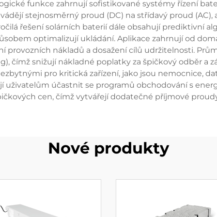
cké funkce zahrnují sofistikované systémy řízení baterií
řevádějí stejnosměrný proud (DC) na střídavý proud (AC), 
čilá řešení solárních baterií dále obsahují prediktivní 
působem optimalizují ukládání. Aplikace zahrnují od domá
 provozních nákladů a dosažení cílů udržitelnosti. Prům
), čímž snižují nákladné poplatky za špičkový odběr a zá
nezbytnými pro kritická zařízení, jako jsou nemocnice, d
jí uživatelům účastnit se programů obchodování s energ
čkových cen, čímž vytvářejí dodatečné příjmové proudy a 
Nové produkty