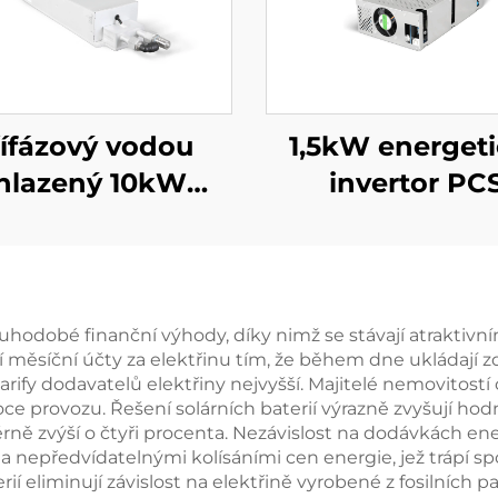
řífázový vodou
1,5kW energet
hlazený 10kW
invertor PC
sokou účinností
integruje 40
zdroj pro
měnič pro
pecializované
fotovoltaik
aplikace
louhodobé finanční výhody, díky nimž se stávají atraktivn
 měsíční účty za elektřinu tím, že během dne ukládají zd
arify dodavatelů elektřiny nejvyšší. Majitelé nemovitost
ce provozu. Řešení solárních baterií výrazně zvyšují hod
ě zvýší o čtyři procenta. Nezávislost na dodávkách energ
u a nepředvídatelnými kolísáními cen energie, jež trápí sp
í eliminují závislost na elektřině vyrobené z fosilních pa