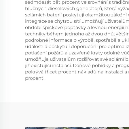
sedmdesát pět procent ve srovnání s tradičním
hlučných dieselových generátorů, které vyžadu
solárních baterií poskytují okamžitou záložní
integrace se chytrou sítí umožňují uživate
období špičkové poptávky a levnou energii n
techniky během jednoho až dvou dnů; většin
podrobné informace o výrobě, spotřebě a uklá
události a poskytují doporučení pro optima
potlačení požárů a uzavřené kryty odolné vůč
umožňuje uživatelům rozšiřovat své solární 
již existující instalaci. Daňové pobídky a pr
pokrývá třicet procent nákladů na instalaci 
procent.