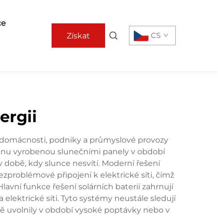
ce
CS
Získat
nabídku
ergii
ým domácnosti, podniky a průmyslové provozy
třinu vyrobenou slunečními panely v období
v době, kdy slunce nesvítí. Moderní řešení
bezproblémové připojení k elektrické síti, čímž
Hlavní funkce řešení solárních baterií zahrnují
 elektrické síti. Tyto systémy neustále sledují
ně uvolnily v období vysoké poptávky nebo v