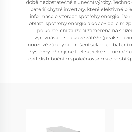
době nedostatečné sluneční výroby. Technologi
baterií, chytré invertory, které efektivně p
informace o vzorech spotřeby energie. Pokro
oblasti spotřeby energie a odpovídajícím z
po komerční zařízení zaměřená na snížení
vyrovnávání špičkové zátěže (peak shaving
nouzové zálohy činí řešení solárních baterií 
Systémy připojené k elektrické síti umožňu
zpět distribučním společnostem v období špi