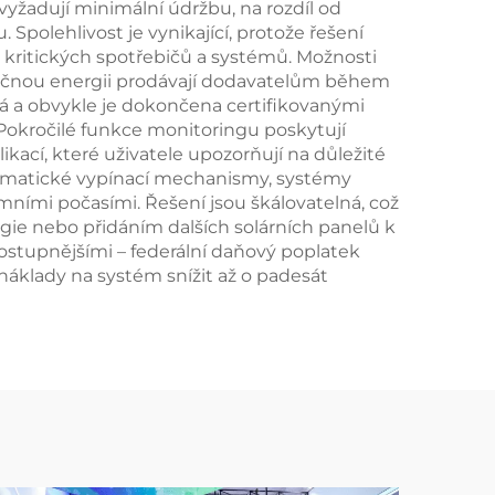
vyžadují minimální údržbu, na rozdíl od
Spolehlivost je vynikající, protože řešení
z kritických spotřebičů a systémů. Možnosti
tečnou energii prodávají dodavatelům během
á a obvykle je dokončena certifikovanými
okročilé funkce monitoringu poskytují
kací, které uživatele upozorňují na důležité
tomatické vypínací mechanismy, systémy
mními počasími. Řešení jsou škálovatelná, což
gie nebo přidáním dalších solárních panelů k
dostupnějšími – federální daňový poplatek
náklady na systém snížit až o padesát