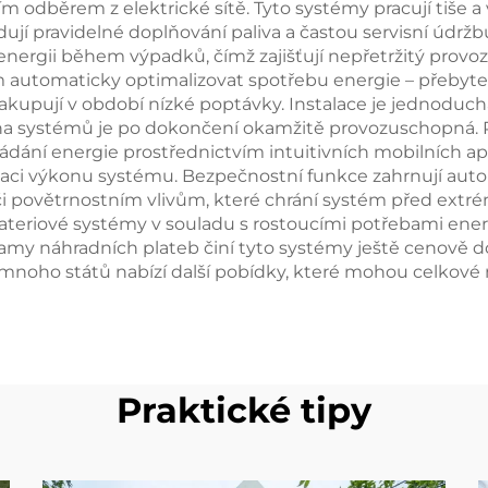
 odběrem z elektrické sítě. Tyto systémy pracují tiše a 
jí pravidelné doplňování paliva a častou servisní údržbu. 
 energii během výpadků, čímž zajišťují nepřetržitý provo
lům automaticky optimalizovat spotřebu energie – přeby
akupují v období nízké poptávky. Instalace je jednoduch
a systémů je po dokončení okamžitě provozuschopná. P
dání energie prostřednictvím intuitivních mobilních apli
lizaci výkonu systému. Bezpečnostní funkce zahrnují au
i povětrnostním vlivům, které chrání systém před extré
bateriové systémy v souladu s rostoucími potřebami ener
ogramy náhradních plateb činí tyto systémy ještě cenově 
a mnoho států nabízí další pobídky, které mohou celkové 
Praktické tipy