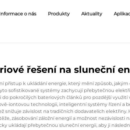
Informace o nás
Produkty
Aktuality
Aplika
riové řešení na sluneční en
uční přístup k ukládání energie, který mění způsob, jak
i. Tyto sofistikované systémy zachycují přebytečnou elek
i do pokročilých bateriových článků pro pozdější využití 
iově-iontovou technologii, inteligentní systémy řízení a 
ež snižuje závislost na tradičních dodavatelích elektřiny. 
ěže, zásobování záložní energií a možnost nezávislosti na
cky ukládají přebytečnou sluneční energii, aby ji násled