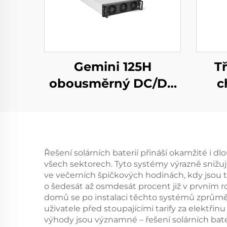
Gemini 125H
T
obousměrný DC/DC
c
měnič
vy
s
Řešení solárních baterií přináší okamžité i d
všech sektorech. Tyto systémy výrazně snižují
ve večerních špičkových hodinách, kdy jsou t
o šedesát až osmdesát procent již v prvním ro
domů se po instalaci těchto systémů zprůměrn
uživatele před stoupajícími tarify za elektřin
výhody jsou významné – řešení solárních bateri