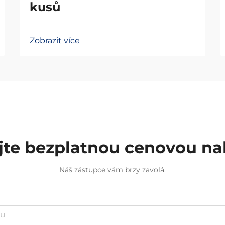
kusů
Zobrazit více
jte bezplatnou cenovou n
Náš zástupce vám brzy zavolá.