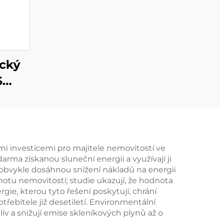
ický
S
0W
u
ími investicemi pro majitele nemovitostí ve
arma získanou sluneční energii a využívají ji
í obvykle dosáhnou snížení nákladů na energii
notu nemovitostí; studie ukazují, že hodnota
ie, kterou tyto řešení poskytují, chrání
otřebitele již desetiletí. Environmentální
liv a snižují emise skleníkových plynů až o