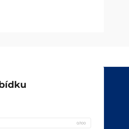
abídku
0/100