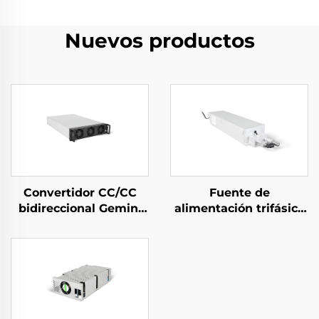
Nuevos productos
Convertidor CC/CC
Fuente de
bidireccional Gemini
alimentación trifásica
125H
refrigerada por agua
de 10 kW de alta
eficiencia para
aplicaciones
especializadas