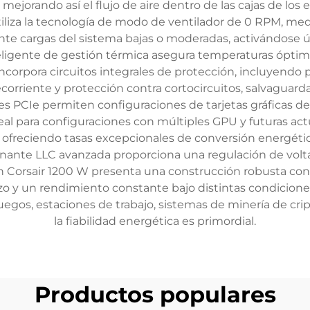
mejorando así el flujo de aire dentro de las cajas de los
liza la tecnología de modo de ventilador de 0 RPM, media
e cargas del sistema bajas o moderadas, activándose 
inteligente de gestión térmica asegura temperaturas ópt
incorpora circuitos integrales de protección, incluyendo
ecorriente y protección contra cortocircuitos, salvagua
es PCIe permiten configuraciones de tarjetas gráficas de
eal para configuraciones con múltiples GPU y futuras a
s, ofreciendo tasas excepcionales de conversión energéti
sonante LLC avanzada proporciona una regulación de volta
n Corsair 1200 W presenta una construcción robusta co
lazo y un rendimiento constante bajo distintas condicion
uegos, estaciones de trabajo, sistemas de minería de c
la fiabilidad energética es primordial.
Productos populares