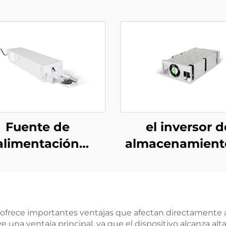
Fuente de
el inversor d
alimentación
almacenamient
ásica refrigerada
energía PCS de
 agua de 10 kW
kW integra 
 alta eficiencia
convertidor
ra aplicaciones
fotovoltaico de
ofrece importantes ventajas que afectan directamente al
ye una ventaja principal, ya que el dispositivo alcanza al