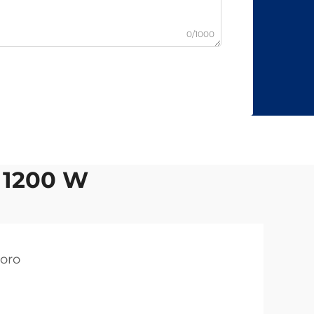
0/1000
e 1200 W
 oro