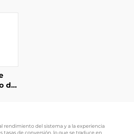
e
o de
 1,5
un
 400
 rendimiento del sistema y a la experiencia
tas tasas de conversión, lo que se traduce en