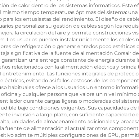
specializadas
W.
ión de calor dentro de los sistemas informáticos. Esta e
 mismo tiempo temperaturas óptimas del sistema: una si
para los entusiastas del rendimiento. El diseño de cab
uarios personalizar su gestión de cables según los requis
jora la circulación del aire y permite construcciones 
. Los usuarios pueden instalar únicamente los cables n
dores de refrigeración o generar enredos poco estéticos d
ntaja significativa de la fuente de alimentación Corsair 
e garantizan una entrega constante de energía durante la
ños relacionados con la alimentación eléctrica y brinda
 el entretenimiento. Las funciones integrales de protec
léctricas, evitando así fallos costosos de los component
so habituales ofrece a los usuarios un entorno informá
 oficina y cualquier persona que valore un nivel mínimo 
entilador durante cargas ligeras o moderadas del sistem
audible bajo condiciones exigentes. Sus capacidades de 
nte inversión a largo plazo, con suficiente capacidad de
ma alta, unidades de almacenamiento adicionales y proc
la fuente de alimentación al actualizar otros component
positivo admite múltiples configuraciones de GPU, permit