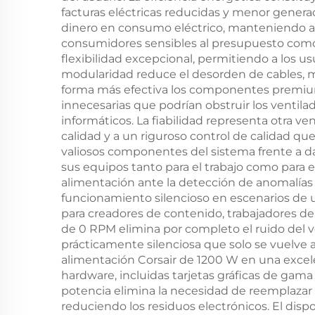
e
facturas eléctricas reducidas y menor generac
dinero en consumo eléctrico, manteniendo al
consumidores sensibles al presupuesto como 
flexibilidad excepcional, permitiendo a los us
modularidad reduce el desorden de cables, me
forma más efectiva los componentes premium
innecesarias que podrían obstruir los ventila
informáticos. La fiabilidad representa otra ve
calidad y a un riguroso control de calidad qu
valiosos componentes del sistema frente a da
sus equipos tanto para el trabajo como para
alimentación ante la detección de anomalías e
funcionamiento silencioso en escenarios de u
para creadores de contenido, trabajadores de
de 0 RPM elimina por completo el ruido del v
prácticamente silenciosa que solo se vuelve 
alimentación Corsair de 1200 W en una excele
hardware, incluidas tarjetas gráficas de ga
potencia elimina la necesidad de reemplazar 
reduciendo los residuos electrónicos. El dis