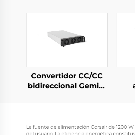
Convertidor CC/CC
bidireccional Gemini
125H
trif
por
de
pa
La fuente de alimentación Corsair de 1200 W 
del usuario. La eficiencia energética constitu