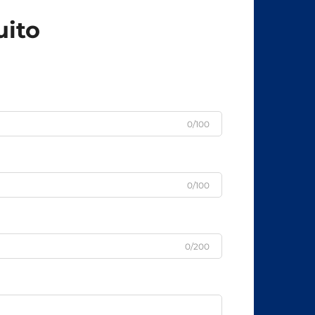
uito
0/100
0/100
0/200