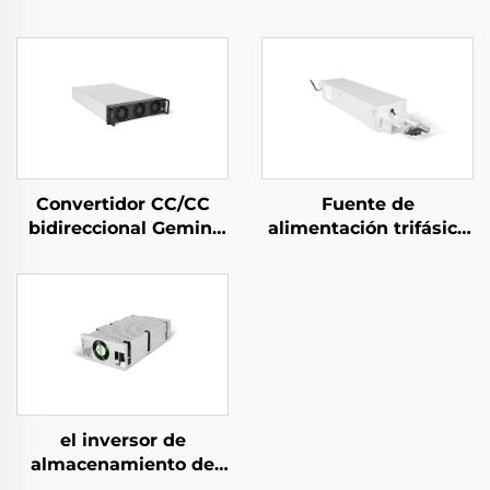
Convertidor CC/CC
Fuente de
bidireccional Gemini
alimentación trifásica
125H
refrigerada por agua
de 10 kW de alta
eficiencia para
aplicaciones
especializadas
el inversor de
almacenamiento de
energía PCS de 1,5 kW