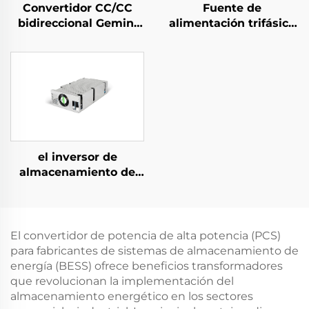
Convertidor CC/CC
Fuente de
bidireccional Gemini
alimentación trifásica
125H
refrigerada por agua
de 10 kW de alta
eficiencia para
aplicaciones
especializadas
el inversor de
almacenamiento de
energía PCS de 1,5 kW
integra un convertidor
fotovoltaico de 400 W.
El convertidor de potencia de alta potencia (PCS)
para fabricantes de sistemas de almacenamiento de
energía (BESS) ofrece beneficios transformadores
que revolucionan la implementación del
almacenamiento energético en los sectores