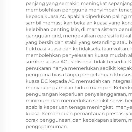
panjang yang semakin meningkat sepanjang t
membolehkan pengguna menyimpan tenaga 
kepada kuasa AC apabila diperlukan paling
sambil memastikan bekalan kuasa yang kons
kelebihan penting lain, di mana sistem pe
gangguan grid, mengekalkan operasi kritika
yang bersih dan stabil yang setanding atau bah
fluktuasi kuasa dan ketidaksekataan voltan
membolehkan penyelesaian kuasa mudah alih 
sumber kuasa AC tradisional tidak tersedia
penukaran hanya memerlukan sedikit kepaka
pengguna biasa tanpa pengetahuan khusus da
kuasa DC kepada AC memudahkan integrasi 
menyokong amalan hidup mampan. Keberkesan
pengurangan keperluan penyelenggaraan, 
minimum dan memerlukan sedikit servis ber
apabila keperluan tenaga meningkat, meny
kuasa. Kemampuan pemantauan prestasi ya
corak penggunaan, dan kecekapan sistem, 
pengoptimuman.