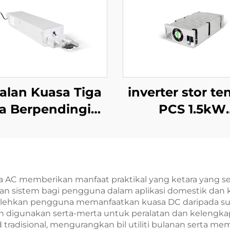
alan Kuasa Tiga
inverter stor t
a Berpendingin
PCS 1.5kW
 10kW Kecekapan
mengintegrasi
gi untuk Aplikasi
penukar PV 4
Khusus
a AC memberikan manfaat praktikal yang ketara yang
yaan sistem bagi pengguna dalam aplikasi domestik da
olehkan pengguna memanfaatkan kuasa DC daripada sum
 digunakan serta-merta untuk peralatan dan kelengka
d tradisional, mengurangkan bil utiliti bulanan serta 