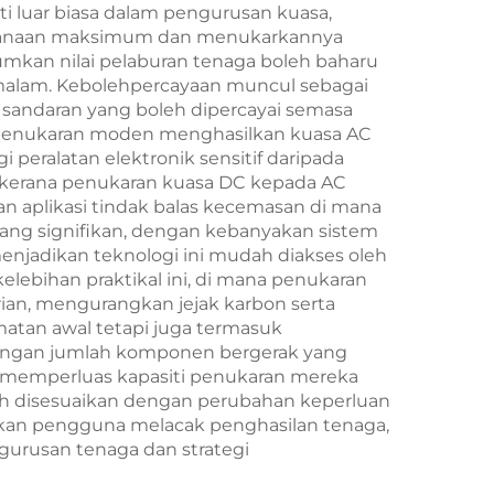
i luar biasa dalam pengurusan kuasa,
njanaan maksimum dan menukarkannya
mkan nilai pelaburan tenaga boleh baharu
malam. Kebolehpercayaan muncul sebagai
 sandaran yang boleh dipercayai semasa
gi penukaran moden menghasilkan kuasa AC
i peralatan elektronik sensitif daripada
n, kerana penukaran kuasa DC kepada AC
n aplikasi tindak balas kecemasan di mana
yang signifikan, dengan kebanyakan sistem
njadikan teknologi ini mudah diakses oleh
lebihan praktikal ini, di mana penukaran
an, mengurangkan jejak karbon serta
atan awal tetapi juga termasuk
engan jumlah komponen bergerak yang
 memperluas kapasiti penukaran mereka
eh disesuaikan dengan perubahan keperluan
an pengguna melacak penghasilan tenaga,
urusan tenaga dan strategi