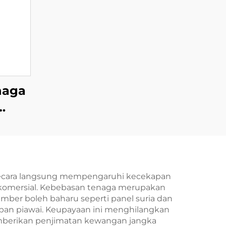
enaga
kan
00W
 secara langsung mempengaruhi kecekapan
n komersial. Kebebasan tenaga merupakan
ber boleh baharu seperti panel suria dan
pan piawai. Keupayaan ini menghilangkan
memberikan penjimatan kewangan jangka