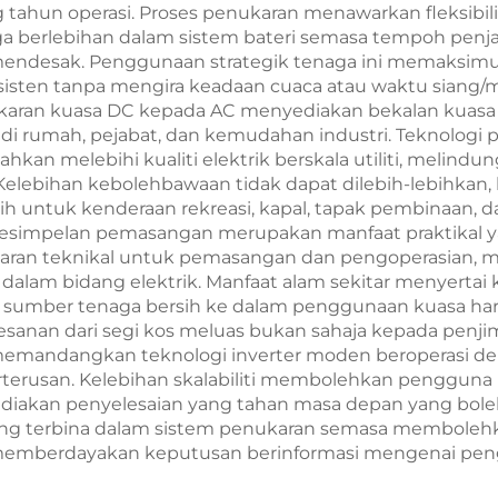
ahun operasi. Proses penukaran menawarkan fleksibilit
berlebihan dalam sistem bateri semasa tempoh pe
 mendesak. Penggunaan strategik tenaga ini memaksimu
isten tanpa mengira keadaan cuaca atau waktu siang/
nukaran kuasa DC kepada AC menyediakan bekalan kuasa
l di rumah, pejabat, dan kemudahan industri. Teknolo
kan melebihi kualiti elektrik berskala utiliti, melindung
. Kelebihan kebolehbawaan tidak dapat dilebih-lebihka
untuk kenderaan rekreasi, kapal, tapak pembinaan, da
. Kesimpelan pemasangan merupakan manfaat praktikal 
ran teknikal untuk pemasangan dan pengoperasian, me
lam bidang elektrik. Manfaat alam sekitar menyertai ke
sumber tenaga bersih ke dalam penggunaan kuasa hari
an dari segi kos meluas bukan sahaja kepada penjim
memandangkan teknologi inverter moden beroperasi d
terusan. Kelebihan skalabiliti membolehkan pengguna
ediakan penyelesaian yang tahan masa depan yang bol
ng terbina dalam sistem penukaran semasa membolehk
memberdayakan keputusan berinformasi mengenai peng