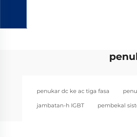
penu
penukar dc ke ac tiga fasa
penu
jambatan-h IGBT
pembekal sis