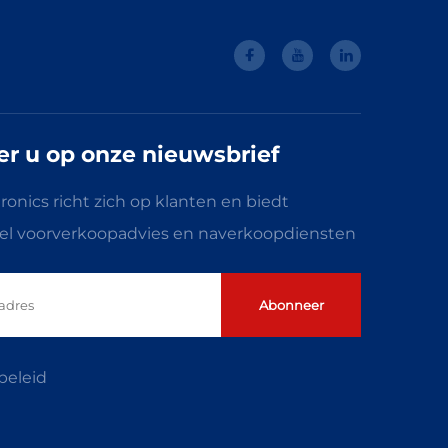
r u op onze nieuwsbrief
onics richt zich op klanten en biedt
eel voorverkoopadvies en naverkoopdiensten
Abonneer
beleid