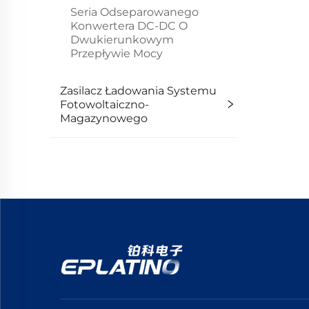
Seria Odseparowanego
Konwertera DC-DC O
Dwukierunkowym
Przepływie Mocy
Zasilacz Ładowania Systemu
Fotowoltaiczno-
Magazynowego