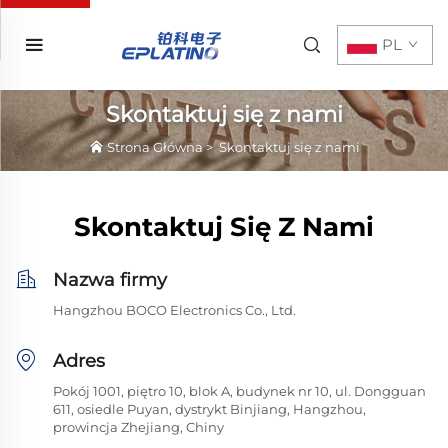
PL
Skontaktuj się z nami
Strona Główna
>
Skontaktuj się z nami
Skontaktuj Się Z Nami
Nazwa firmy
Hangzhou BOCO Electronics Co., Ltd.
Adres
Pokój 1001, piętro 10, blok A, budynek nr 10, ul. Dongguan
611, osiedle Puyan, dystrykt Binjiang, Hangzhou,
prowincja Zhejiang, Chiny