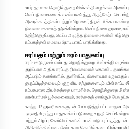
உயர் தரமான தொழில்துறை மின்சக்தி வழங்கல் அமைப்புகளி
வெப்பநிலைகளைக் கண்காணித்து, அதற்கேற்ப செயல்த
அரைக்கடத்திகள் மற்றும் பிற உணர்திறன் மிக்க பாகங்கள
நிலைமைகளைத் தடுக்கின்றன. வெப்பநிலை தரவரைகள் ம
தேர்ந்தெடுப்பது, வெப்ப அழுத்த நிலைமைகளின் கீழ் 
நம்பகத்தன்மையை நேரடியாகப் பாதிக்கிறது.
ஈரப்பதம் மற்றும் ஈரம் பாதுகாப்பு
ஈரம் ஊடுருவல் என்பது தொழில்துறை மின்சக்தி வழங்க
குறிப்பாக அதிக ஈரப்பத நிலைகளைக் கொண்ட தளங்களி
ஆட்படும் தளங்களில். குளிர்விப்பு விளைவாக உருவாகும் க
துருப்பிடித்தலையும், குறுகிய சுற்றுகளையும், மின்காப்பு
நம்பகமான இயக்கத்தை பராமரிக்க, தொழில்துறை மின்சக
கான்பார்மல் பூச்சுகளையும், ஈரத்தைத் தாங்கும் பொருட
உகந்த IP தரவரிசைகளுடன் மேம்படுத்தப்பட்ட சாதன அடை
புகுவதிலிருந்து பாதுகாக்கப்படுவதை உறுதி செய்கின்றன.
மற்றும் சிறப்பு கேஸ்கெட்களின் பயன்பாடு ஈரப்பதத்துட
அதிகரிக்கின்றன. நீண்டகால தொழில்துறை மின்சார வி