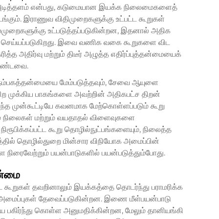
 அடித்தளம் என்பது, கடுமையான இயக்க நிலைமைகளைத்
டங்கும். இராணுவ விதிமுறைகளுக்கு உட்பட்ட கூறுகள்
முறைகளுக்கு உட்படுத்தப்படுகின்றன, இதனால் அதிக
தி செய்யப்படுகிறது. இவை வணிக வகை கூறுகளை விட
 அதிர்வு மற்றும் திடீர் அழுத்த எதிர்ப்புத்தன்மையைக்
ொண்டவை.
நம்பகத்தன்மையை மேம்படுத்தவும், சேவை ஆயுளை
ும் பிற முக்கிய பாகங்களை அவற்றின் அதிகபட்ச திறன்
இந்த முன்கூட்டியே கவனமாக மேற்கொள்ளப்படும் கூறு
மை நிலைகள் மற்றும் வயதாதல் விளைவுகளை
ிரூபிக்கப்பட்ட கூறு தொழில்நுட்பங்களையும், நிலைத்த
்தில்
தொழில்துறை மின்சார விநியோக அமைப்பின்
ிரைவேற்றும் பயன்பாடுகளில் பயன்படுத்தும்போது.
தன்மை
ட கூறுகள் தவறினாலும் இயக்கத்தை தொடர்ந்து பராமரிக்க
அமைப்புகள் தேவைப்படுகின்றன. இணை மீள்பயன்பாடு
 பகிர்ந்து கொள்ள அனுமதிக்கின்றன, மேலும் தானியங்கி