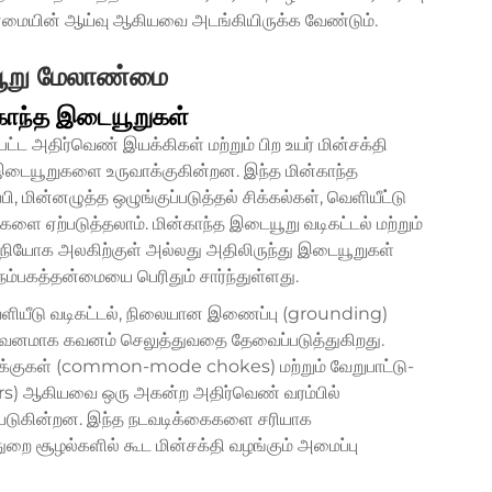
தன்மையின் ஆய்வு ஆகியவை அடங்கியிருக்க வேண்டும்.
ையூறு மேலாண்மை
்காந்த இடையூறுகள்
ட்ட அதிர்வெண் இயக்கிகள் மற்றும் பிற உயர் மின்சக்தி
த இடையூறுகளை உருவாக்குகின்றன. இந்த மின்காந்த
 மின்னழுத்த ஒழுங்குப்படுத்தல் சிக்கல்கள், வெளியீட்டு
ளை ஏற்படுத்தலாம். மின்காந்த இடையூறு வடிகட்டல் மற்றும்
 விநியோக அலகிற்குள் அல்லது அதிலிருந்து இடையூறுகள்
ம்பகத்தன்மையை பெரிதும் சார்ந்துள்ளது.
வெளியீடு வடிகட்டல், நிலையான இணைப்பு (grounding)
் கவனமாக கவனம் செலுத்துவதை தேவைப்படுத்துகிறது.
க்குகள் (common-mode chokes) மற்றும் வேறுபாட்டு-
ors) ஆகியவை ஒரு அகன்ற அதிர்வெண் வரம்பில்
டுகின்றன. இந்த நடவடிக்கைகளை சரியாக
ுறை சூழல்களில் கூட மின்சக்தி வழங்கும் அமைப்பு