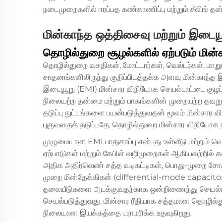
நடைமுறைகளில் ஈரப்பத கண்காணிப்பு மற்றும் சீலிங் 
மின்காந்த ஒத்திசைவு மற்றும் இட
தொழில்துறை சூழல்களில் ஏற்படும் மின
தொழில்துறை வசதிகள், மோட்டார்கள், வெல்டர்கள், மாறுப
சாதனங்களிலிருந்து குறிப்பிடத்தக்க அளவு மின்காந்
இடையூறு (EMI) மின்சார விநியோக செயல்பாட்டை குழப்பி,
நிலையற்ற தன்மை மற்றும் பாகங்களின் முறையற்ற தவறுக
தடுப்பு நுட்பங்களை பயன்படுத்துவதன் மூலம் மின்சார
புகுவதைத் தடுப்பதே, தொழில்துறை மின்சார விநியோக ந
முழுமையான EMI பாதுகாப்பு என்பது உள்ளீடு மற்றும் 
ஏற்பாடுகள் மற்றும் கேபிள் வழிமுறைகள் ஆகியவற்றில
அதிக அதிர்வெண் சத்த வடிகட்டிகள், பொது-முறை சோ
முறை மின்தேக்கிகள் (differential-mode capacit
தலையீடுகளை அடக்குவதற்காக ஒன்றிணைந்து செயல்ப
செயல்படுத்துவது, மின்சார ரீதியாக சத்தமான தொழில்த
நிலையான இயக்கத்தை பராமரிக்க உதவுகிறது.