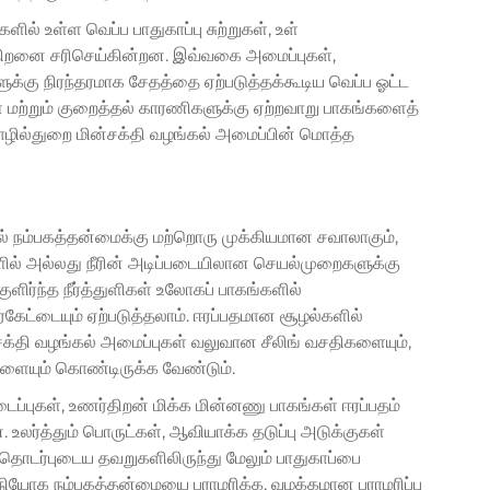
ல் உள்ள வெப்ப பாதுகாப்பு சுற்றுகள், உள்
ிறனை சரிசெய்கின்றன. இவ்வகை அமைப்புகள்,
ுக்கு நிரந்தரமாக சேதத்தை ஏற்படுத்தக்கூடிய வெப்ப ஓட்ட
ற்றும் குறைத்தல் காரணிகளுக்கு ஏற்றவாறு பாகங்களைத்
தொழில்துறை மின்சக்தி வழங்கல் அமைப்பின் மொத்த
ல் நம்பகத்தன்மைக்கு மற்றொரு முக்கியமான சவாலாகும்,
ல் அல்லது நீரின் அடிப்படையிலான செயல்முறைகளுக்கு
ுளிர்ந்த நீர்த்துளிகள் உலோகப் பாகங்களில்
 சீர்கேட்டையும் ஏற்படுத்தலாம். ஈரப்பதமான சூழல்களில்
்தி வழங்கல் அமைப்புகள் வலுவான சீலிங் வசதிகளையும்,
்களையும் கொண்டிருக்க வேண்டும்.
ப்புகள், உணர்திறன் மிக்க மின்னணு பாகங்கள் ஈரப்பதம்
 உலர்த்தும் பொருட்கள், ஆவியாக்க தடுப்பு அடுக்குகள்
ன் தொடர்புடைய தவறுகளிலிருந்து மேலும் பாதுகாப்பை
நியோக நம்பகத்தன்மையை பராமரிக்க, வழக்கமான பராமரிப்பு