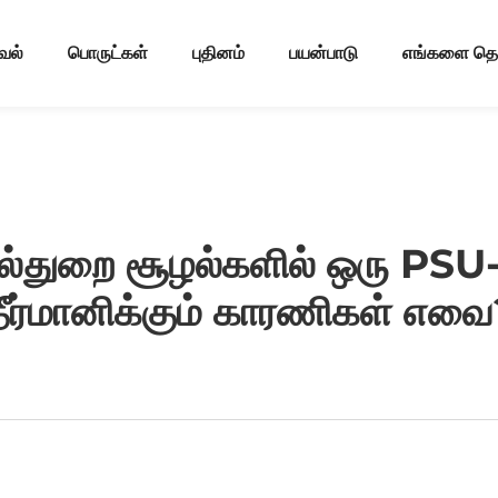
வல்
பொருட்கள்
புதினம்
பயன்பாடு
எங்களை தொட
துறை சூழல்களில் ஒரு PSU
தீர்மானிக்கும் காரணிகள் எவை