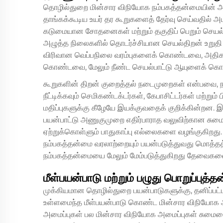
தொழில்துறை மின்சார விநியோக நம்பகத்தன்மையின்
தாங்கக்கூடிய உயர் தர கூறுகளைத் தேர்வு செய்வதில் அ
கடுமையான சோதனைகள் மற்றும் தகுதிப் பெறும் செயல்
அழுத்த நிலைகளில் தொடர்ச்சியான செயல்திறன் உறு
விரிவான வெப்பநிலை வரம்புகளைக் கொண்டவை, அதிகரித்த
கொண்டவை, மேலும் நீண்ட செயல்பாட்டு ஆயுளைக் க
கூறுகளின் திறன் குறைத்தல் நடைமுறைகள் என்பவை, 
நீட்டிக்கவும் செமிகண்டக்டர்கள், கேபாசிட்டர்கள் மற்ற
மதிப்புகளுக்கு கீழேயே இயக்குவதைக் குறிக்கின்றன. 
பயன்பாட்டு அணுகுமுறை எதிர்பாராத வலுவிற்கான சு
ஏற்றுக்கொள்ளும் பாதுகாப்பு எல்லைகளை வழங்குகிறது. ந
நம்பகத்தன்மை வரலாற்றையும் பயன்படுத்துவது மொத்தத
நம்பகத்தன்மையை மேலும் மேம்படுத்துகிறது
தேவைகளை ந
மீள்பயன்பாடு மற்றும் பழுது பொறுப்புத்
முக்கியமான தொழில்துறை பயன்பாடுகளுக்கு, தனிப்பட்
உள்ளமைந்த மீள்பயன்பாடு கொண்ட மின்சார விநியோக 
அமைப்புகள் பல மின்சார விநியோக அமைப்புகள் சுமையை