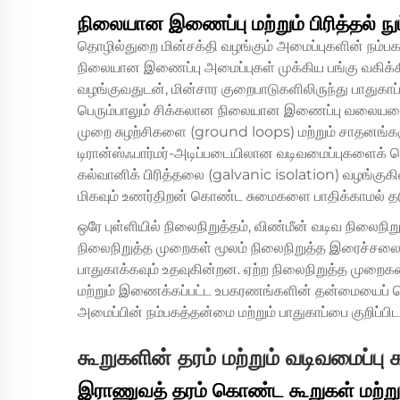
நிலையான இணைப்பு மற்றும் பிரித்தல் நு
தொழில்துறை மின்சக்தி வழங்கும் அமைப்புகளின் நம்பக
நிலையான இணைப்பு அமைப்புகள் முக்கிய பங்கு வகிக்
வழங்குவதுடன், மின்சார குறைபாடுகளிலிருந்து பாதுகா
பெரும்பாலும் சிக்கலான நிலையான இணைப்பு வலையம
முறை சுழற்சிகளை (ground loops) மற்றும் சாதனங்க
டிரான்ஸ்ஃபார்மர்-அடிப்படையிலான வடிவமைப்புகளைக் கொ
கல்வானிக் பிரித்தலை (galvanic isolation) வழங்
மிகவும் உணர்திறன் கொண்ட சுமைகளை பாதிக்காமல் தட
ஒரே புள்ளியில் நிலைநிறுத்தம், விண்மீன் வடிவ நிலைநி
நிலைநிறுத்த முறைகள் மூலம் நிலைநிறுத்த இரைச்சலைக்
பாதுகாக்கவும் உதவுகின்றன. ஏற்ற நிலைநிறுத்த முறைகள
மற்றும் இணைக்கப்பட்ட உபகரணங்களின் தன்மையைப் ப
அமைப்பின் நம்பகத்தன்மை மற்றும் பாதுகாப்பை குறிப்பி
கூறுகளின் தரம் மற்றும் வடிவமைப்பு 
இராணுவத் தரம் கொண்ட கூறுகள் மற்று