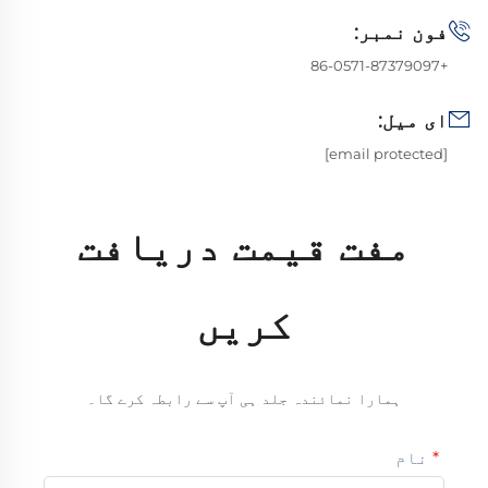
فون نمبر:
+86-0571-87379097
ای میل:
[email protected]
مفت قیمت دریافت
کریں
ہمارا نمائندہ جلد ہی آپ سے رابطہ کرے گا۔
نام