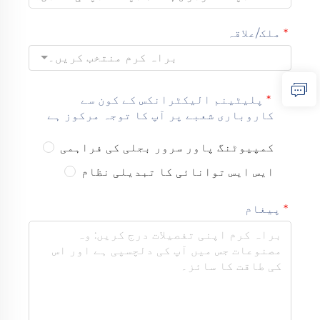
ملک/علاقہ
براہ کرم منتخب کریں۔
پلیٹینم الیکٹرانکس کے کون سے
کاروباری شعبے پر آپ کا توجہ مرکوز ہے
کمپیوٹنگ پاور سرور بجلی کی فراہمی
ایس ایس توانائی کا تبدیلی نظام
پیغام