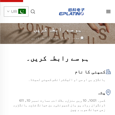
UR
ہم سے رابطہ کریں
صفحہ اول
>
ہم سے رابطہ کریں
ہم سے رابطہ کریں۔
کمپنی کا نام
ہانگژو بی او سی او الیکٹرانکس کمپنی لمیٹڈ۔
پتہ
کمرہ 1001، 10 ویں منزل، بلاک اے، عمارت نمبر 10، 611
ڈونگوان روڈ، پو یان کمیونٹی، بن جیانگ ضلع، ہانگژو،
زھی جیانگ صوبہ، چین