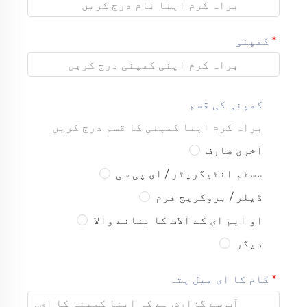
کمپنی
کمپنی کی قسم
براہ کرم اپنا کمپنی کا قسم درج کریں
آخری صارف
سسٹم انٹیگریٹر / ای پی سی
ڈیلر / بروکریج فرم
او ایم ای کے آلات کا بنانے والا
دیگر
کام کا ای میل پتہ