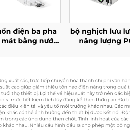
ồn điện ba pha
bộ nghịch lưu lư
 mát bằng nước
năng lượng P
W hiệu suất cao
1,5kW tích hợp
o các ứng dụng
chuyển đổi 
chuyên biệt
400W.
g xuất sắc, trực tiếp chuyển hóa thành chi phí vận hàn
suất cao giúp giảm thiểu tổn hao điện năng trong quá t
 tuổi thọ thiết bị. Lợi thế về hiệu suất này trở nên đặc 
ạo ra mức tiết kiệm tích lũy đáng kể theo thời gian. Độ
các điều kiện tải và yếu tố môi trường khác nhau. Các 
ện khác có thể ảnh hưởng đến thiết bị được kết nối. Độ 
m trong các ứng dụng then chốt. Tính linh hoạt của cá
 khác nhau. Nhiều cấu hình đầu ra cho phép một bộ ng