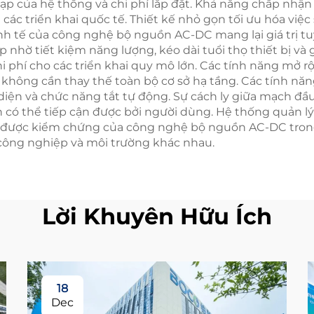
p của hệ thống và chi phí lắp đặt. Khả năng chấp nhận 
các triển khai quốc tế. Thiết kế nhỏ gọn tối ưu hóa việc
kinh tế của công nghệ bộ nguồn AC-DC mang lại giá trị t
 nhờ tiết kiệm năng lượng, kéo dài tuổi thọ thiết bị và 
hi phí cho các triển khai quy mô lớn. Các tính năng mở
không cần thay thế toàn bộ cơ sở hạ tầng. Các tính năn
diện và chức năng tắt tự động. Sự cách ly giữa mạch đ
 có thể tiếp cận được bởi người dùng. Hệ thống quản lý 
 đã được kiểm chứng của công nghệ bộ nguồn AC-DC tron
 công nghiệp và môi trường khác nhau.
Lời Khuyên Hữu Ích
18
Dec