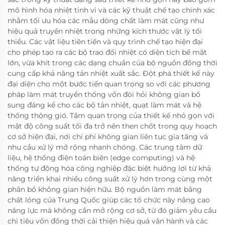
mô hình hóa nhiệt tinh vi và các kỹ thuật chế tạo chính xác
nhằm tối ưu hóa các mẫu dòng chất làm mát cũng như
hiệu quả truyền nhiệt trong những kích thước vật lý tối
thiểu. Các vật liệu tiên tiến và quy trình chế tạo hiện đại
cho phép tạo ra các bộ trao đổi nhiệt có diện tích bề mặt
lớn, vừa khít trong các dạng chuẩn của bộ nguồn đồng thời
cung cấp khả năng tản nhiệt xuất sắc. Đột phá thiết kế này
đại diện cho một bước tiến quan trọng so với các phương
pháp làm mát truyền thống vốn đòi hỏi không gian bổ
sung đáng kể cho các bộ tản nhiệt, quạt làm mát và hệ
thống thông gió. Tầm quan trọng của thiết kế nhỏ gọn với
mật độ công suất tối đa trở nên then chốt trong quy hoạch
cơ sở hiện đại, nơi chi phí không gian liên tục gia tăng và
nhu cầu xử lý mở rộng nhanh chóng. Các trung tâm dữ
liệu, hệ thống điện toán biên (edge computing) và hệ
thống tự động hóa công nghiệp đặc biệt hưởng lợi từ khả
năng triển khai nhiều công suất xử lý hơn trong cùng một
phân bổ không gian hiện hữu. Bộ nguồn làm mát bằng
chất lỏng của Trung Quốc giúp các tổ chức này nâng cao
năng lực mà không cần mở rộng cơ sở, từ đó giảm yêu cầu
chi tiêu vốn đồng thời cải thiện hiệu quả vận hành và các