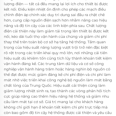
lượng điện — tất cả đều mang lại lợi ích cho thiết bị được
kết nối. Điều kiện nhiệt ổn định cho phép các mạch điều
chỉnh điện áp chính xác duy trì dung sai đầu ra chặt chẽ
hơn, cung cấp nguồn điện sạch hơn nhằm nâng cao hiệu
năng và độ tin cậy của các linh kiện phía sau. Chất lượng
điện cải thiện này làm giảm tải trọng lên thiết bị được kết
nối, kéo dài tuổi thọ vận hành của chúng và giảm chi phí
thay thế trên toàn bộ cơ sở hạ tầng hệ thống. Tầm quan
trọng của hiệu suất năng lượng vượt trội trở nên đặc biệt
rõ rệt trong các triển khai quy mô lớn, nơi những cải tiến
hiệu suất dù khiêm tốn cũng tích lũy thành khoản tiết kiệm
vận hành đáng kể. Các trung tâm dữ liệu và cơ sở công
nghiệp vận hành hàng trăm hoặc hàng nghìn bộ nguồn có
thể đạt được mức giảm đáng kể chi phí điện và chi phí làm
mát nhờ việc triển khai công nghệ bộ nguồn làm mát bằng
chất lỏng của Trung Quốc. Hiệu suất cải thiện cũng làm
giảm lượng nhiệt sinh ra, tạo thành các vòng phản hồi tích
cực giúp nâng cao thêm hiệu năng hệ thống và giảm nhu
cầu làm mát tại cơ sở. Giá trị mang lại cho khách hàng
không chỉ giới hạn ở khoản tiết kiệm chi phí trực tiếp mà
còn bao gồm độ tin cậy hệ thống được cải thiện và yêu cầu