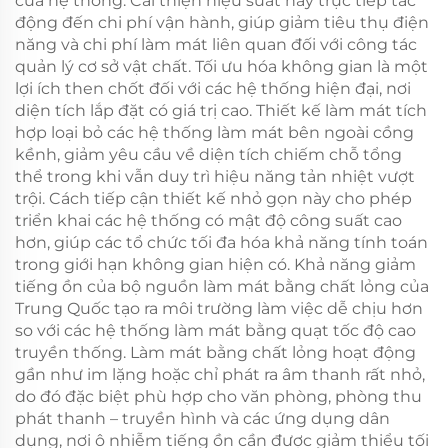
của hệ thống. Cải thiện hiệu suất này trực tiếp tác
động đến chi phí vận hành, giúp giảm tiêu thụ điện
năng và chi phí làm mát liên quan đối với công tác
quản lý cơ sở vật chất. Tối ưu hóa không gian là một
lợi ích then chốt đối với các hệ thống hiện đại, nơi
diện tích lắp đặt có giá trị cao. Thiết kế làm mát tích
hợp loại bỏ các hệ thống làm mát bên ngoài cồng
kềnh, giảm yêu cầu về diện tích chiếm chỗ tổng
thể trong khi vẫn duy trì hiệu năng tản nhiệt vượt
trội. Cách tiếp cận thiết kế nhỏ gọn này cho phép
triển khai các hệ thống có mật độ công suất cao
hơn, giúp các tổ chức tối đa hóa khả năng tính toán
trong giới hạn không gian hiện có. Khả năng giảm
tiếng ồn của bộ nguồn làm mát bằng chất lỏng của
Trung Quốc tạo ra môi trường làm việc dễ chịu hơn
so với các hệ thống làm mát bằng quạt tốc độ cao
truyền thống. Làm mát bằng chất lỏng hoạt động
gần như im lặng hoặc chỉ phát ra âm thanh rất nhỏ,
do đó đặc biệt phù hợp cho văn phòng, phòng thu
phát thanh – truyền hình và các ứng dụng dân
dụng, nơi ô nhiễm tiếng ồn cần được giảm thiểu tối