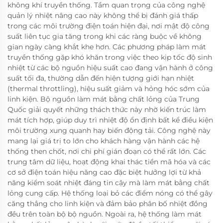
không khí truyền thống. Tầm quan trọng của công nghệ
quản lý nhiệt nâng cao này không thể bị đánh giá thấp
trong các môi trường điện toán hiện đại, nơi mật độ công
suất liên tục gia tăng trong khi các ràng buộc về không
gian ngày càng khắt khe hơn. Các phương pháp làm mát
truyền thống gặp khó khăn trong việc theo kịp tốc độ sinh
nhiệt từ các bộ nguồn hiệu suất cao đang vận hành ở công
suất tối đa, thường dẫn đến hiện tượng giới hạn nhiệt
(thermal throttling), hiệu suất giảm và hỏng hóc sớm của
linh kiện. Bộ nguồn làm mát bằng chất lỏng của Trung
Quốc giải quyết những thách thức này nhờ kiến trúc làm
mát tích hợp, giúp duy trì nhiệt độ ổn định bất kể điều kiện
môi trường xung quanh hay biến động tải. Công nghệ này
mang lại giá trị to lớn cho khách hàng vận hành các hệ
thống then chốt, nơi chi phí gián đoạn có thể rất lớn. Các
trung tâm dữ liệu, hoạt động khai thác tiền mã hóa và các
cơ sở điện toán hiệu năng cao đặc biệt hưởng lợi từ khả
năng kiểm soát nhiệt đáng tin cậy mà làm mát bằng chất
lỏng cung cấp. Hệ thống loại bỏ các điểm nóng có thể gây
căng thẳng cho linh kiện và đảm bảo phân bố nhiệt đồng
đều trên toàn bộ bộ nguồn. Ngoài ra, hệ thống làm mát