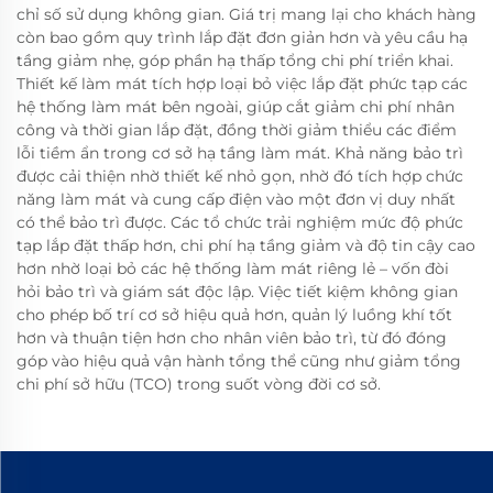
chỉ số sử dụng không gian. Giá trị mang lại cho khách hàng
còn bao gồm quy trình lắp đặt đơn giản hơn và yêu cầu hạ
tầng giảm nhẹ, góp phần hạ thấp tổng chi phí triển khai.
Thiết kế làm mát tích hợp loại bỏ việc lắp đặt phức tạp các
hệ thống làm mát bên ngoài, giúp cắt giảm chi phí nhân
công và thời gian lắp đặt, đồng thời giảm thiểu các điểm
lỗi tiềm ẩn trong cơ sở hạ tầng làm mát. Khả năng bảo trì
được cải thiện nhờ thiết kế nhỏ gọn, nhờ đó tích hợp chức
năng làm mát và cung cấp điện vào một đơn vị duy nhất
có thể bảo trì được. Các tổ chức trải nghiệm mức độ phức
tạp lắp đặt thấp hơn, chi phí hạ tầng giảm và độ tin cậy cao
hơn nhờ loại bỏ các hệ thống làm mát riêng lẻ – vốn đòi
hỏi bảo trì và giám sát độc lập. Việc tiết kiệm không gian
cho phép bố trí cơ sở hiệu quả hơn, quản lý luồng khí tốt
hơn và thuận tiện hơn cho nhân viên bảo trì, từ đó đóng
góp vào hiệu quả vận hành tổng thể cũng như giảm tổng
chi phí sở hữu (TCO) trong suốt vòng đời cơ sở.