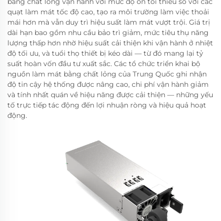
bằng chất lỏng vận hành với mức độ ồn tối thiểu so với các
quạt làm mát tốc độ cao, tạo ra môi trường làm việc thoải
mái hơn mà vẫn duy trì hiệu suất làm mát vượt trội. Giá trị
dài hạn bao gồm nhu cầu bảo trì giảm, mức tiêu thụ năng
lượng thấp hơn nhờ hiệu suất cải thiện khi vận hành ở nhiệt
độ tối ưu, và tuổi thọ thiết bị kéo dài — từ đó mang lại tỷ
suất hoàn vốn đầu tư xuất sắc. Các tổ chức triển khai bộ
nguồn làm mát bằng chất lỏng của Trung Quốc ghi nhận
độ tin cậy hệ thống được nâng cao, chi phí vận hành giảm
và tính nhất quán về hiệu năng được cải thiện — những yếu
tố trực tiếp tác động đến lợi nhuận ròng và hiệu quả hoạt
động.