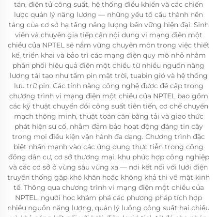
tán, điện tử công suất, hệ thống điều khiển và các chiến
lược quản lý năng lượng — những yếu tố cấu thành nền
tảng của cơ sở hạ tầng năng lượng bền vững hiện đại. Sinh
viên và chuyên gia tiếp cận nội dung vi mạng điện một
chiều của NPTEL sẽ nắm vững chuyên môn trong việc thiết
kế, triển khai và bảo trì các mạng điện quy mô nhỏ nhằm
phân phối hiệu quả điện một chiều từ nhiều nguồn năng
lượng tái tạo như tấm pin mặt trời, tuabin gió và hệ thống
lưu trữ pin. Các tính năng công nghệ được đề cập trong
chương trình vi mạng điện một chiều của NPTEL bao gồm
các kỹ thuật chuyển đổi công suất tiên tiến, cơ chế chuyển
mạch thông minh, thuật toán cân bằng tải và giao thức
phát hiện sự cố, nhằm đảm bảo hoạt động đáng tin cậy
trong mọi điều kiện vận hành đa dạng. Chương trình đặc
biệt nhấn mạnh vào các ứng dụng thực tiễn trong cộng
đồng dân cư, cơ sở thương mại, khu phức hợp công nghiệp
và các cơ sở ở vùng sâu vùng xa — nơi kết nối với lưới điện
truyền thống gặp khó khăn hoặc không khả thi về mặt kinh
tế. Thông qua chương trình vi mạng điện một chiều của
NPTEL, người học khám phá các phương pháp tích hợp
nhiều nguồn năng lượng, quản lý luồng công suất hai chiều