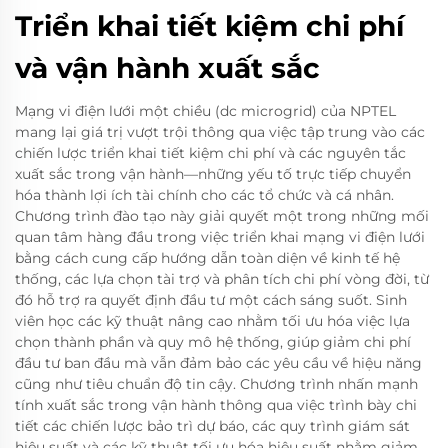
Triển khai tiết kiệm chi phí
và vận hành xuất sắc
Mạng vi điện lưới một chiều (dc microgrid) của NPTEL
mang lại giá trị vượt trội thông qua việc tập trung vào các
chiến lược triển khai tiết kiệm chi phí và các nguyên tắc
xuất sắc trong vận hành—những yếu tố trực tiếp chuyển
hóa thành lợi ích tài chính cho các tổ chức và cá nhân.
Chương trình đào tạo này giải quyết một trong những mối
quan tâm hàng đầu trong việc triển khai mạng vi điện lưới
bằng cách cung cấp hướng dẫn toàn diện về kinh tế hệ
thống, các lựa chọn tài trợ và phân tích chi phí vòng đời, từ
đó hỗ trợ ra quyết định đầu tư một cách sáng suốt. Sinh
viên học các kỹ thuật nâng cao nhằm tối ưu hóa việc lựa
chọn thành phần và quy mô hệ thống, giúp giảm chi phí
đầu tư ban đầu mà vẫn đảm bảo các yêu cầu về hiệu năng
cũng như tiêu chuẩn độ tin cậy. Chương trình nhấn mạnh
tính xuất sắc trong vận hành thông qua việc trình bày chi
tiết các chiến lược bảo trì dự báo, các quy trình giám sát
hiệu suất và các kỹ thuật tối ưu hóa hiệu suất nhằm giảm