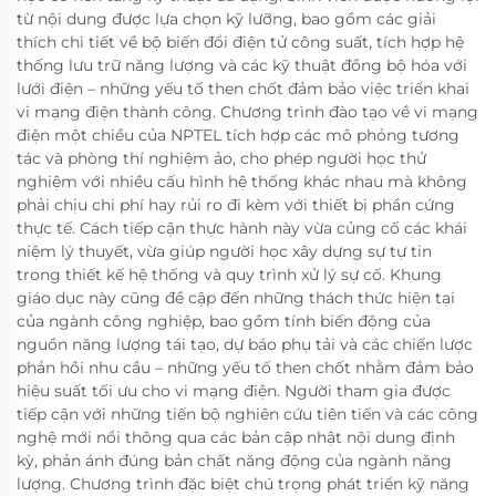
từ nội dung được lựa chọn kỹ lưỡng, bao gồm các giải
thích chi tiết về bộ biến đổi điện tử công suất, tích hợp hệ
thống lưu trữ năng lượng và các kỹ thuật đồng bộ hóa với
lưới điện – những yếu tố then chốt đảm bảo việc triển khai
vi mạng điện thành công. Chương trình đào tạo về vi mạng
điện một chiều của NPTEL tích hợp các mô phỏng tương
tác và phòng thí nghiệm ảo, cho phép người học thử
nghiệm với nhiều cấu hình hệ thống khác nhau mà không
phải chịu chi phí hay rủi ro đi kèm với thiết bị phần cứng
thực tế. Cách tiếp cận thực hành này vừa củng cố các khái
niệm lý thuyết, vừa giúp người học xây dựng sự tự tin
trong thiết kế hệ thống và quy trình xử lý sự cố. Khung
giáo dục này cũng đề cập đến những thách thức hiện tại
của ngành công nghiệp, bao gồm tính biến động của
nguồn năng lượng tái tạo, dự báo phụ tải và các chiến lược
phản hồi nhu cầu – những yếu tố then chốt nhằm đảm bảo
hiệu suất tối ưu cho vi mạng điện. Người tham gia được
tiếp cận với những tiến bộ nghiên cứu tiên tiến và các công
nghệ mới nổi thông qua các bản cập nhật nội dung định
kỳ, phản ánh đúng bản chất năng động của ngành năng
lượng. Chương trình đặc biệt chú trọng phát triển kỹ năng