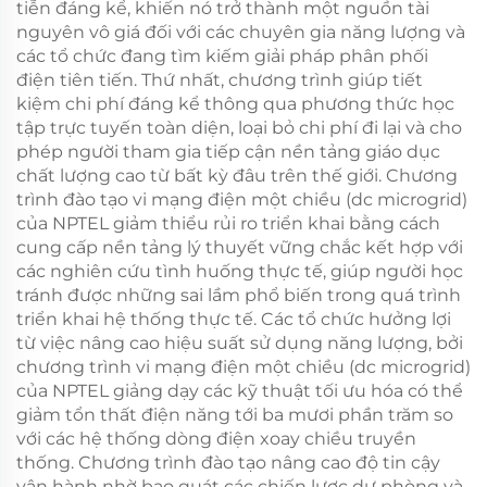
tiễn đáng kể, khiến nó trở thành một nguồn tài
nguyên vô giá đối với các chuyên gia năng lượng và
các tổ chức đang tìm kiếm giải pháp phân phối
điện tiên tiến. Thứ nhất, chương trình giúp tiết
kiệm chi phí đáng kể thông qua phương thức học
tập trực tuyến toàn diện, loại bỏ chi phí đi lại và cho
phép người tham gia tiếp cận nền tảng giáo dục
chất lượng cao từ bất kỳ đâu trên thế giới. Chương
trình đào tạo vi mạng điện một chiều (dc microgrid)
của NPTEL giảm thiểu rủi ro triển khai bằng cách
cung cấp nền tảng lý thuyết vững chắc kết hợp với
các nghiên cứu tình huống thực tế, giúp người học
tránh được những sai lầm phổ biến trong quá trình
triển khai hệ thống thực tế. Các tổ chức hưởng lợi
từ việc nâng cao hiệu suất sử dụng năng lượng, bởi
chương trình vi mạng điện một chiều (dc microgrid)
của NPTEL giảng dạy các kỹ thuật tối ưu hóa có thể
giảm tổn thất điện năng tới ba mươi phần trăm so
với các hệ thống dòng điện xoay chiều truyền
thống. Chương trình đào tạo nâng cao độ tin cậy
vận hành nhờ bao quát các chiến lược dự phòng và