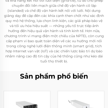
và khả năng kết nối với lưới điện (grid-tie), từ đó cho phép
chuyển đổi liền mạch giữa chế độ vận hành cô lập
(islanded) và chế độ vận hành kết nối với lưới. Nội dung
giảng dạy đề cập đến các khía cạnh then chốt như xác định
quy mô hệ thống, lựa chọn linh kiện, các giải pháp bảo vệ
và tối ưu hóa hiệu suất — những yếu tố trực tiếp ảnh
hưởng đến hiệu quả vận hành và tính kinh tế. Hơn nữa,
chương trình vi mạng điện một chiều của NPTEL còn cung
cấp phạm vi bao quát toàn diện về các xu hướng mới nổi
trong công nghệ lưới điện thông minh (smart grid), tích
hợp Internet vạn vật (IoT) và các chiến lược bảo trì dự báo
nhằm nâng cao độ tin cậy của hệ thống cũng như kéo dài
tuổi thọ thiết bị.
Sản phẩm phổ biến