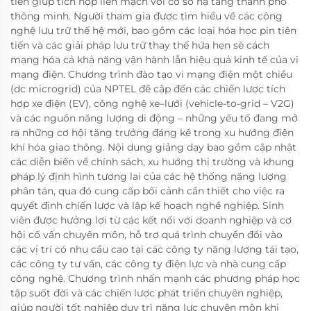
tiến giúp tích hợp liền mạch với cơ sở hạ tầng thành phố
thông minh. Người tham gia được tìm hiểu về các công
nghệ lưu trữ thế hệ mới, bao gồm các loại hóa học pin tiên
tiến và các giải pháp lưu trữ thay thế hứa hẹn sẽ cách
mạng hóa cả khả năng vận hành lẫn hiệu quả kinh tế của vi
mạng điện. Chương trình đào tạo vi mạng điện một chiều
(dc microgrid) của NPTEL đề cập đến các chiến lược tích
hợp xe điện (EV), công nghệ xe–lưới (vehicle-to-grid – V2G)
và các nguồn năng lượng di động – những yếu tố đang mở
ra những cơ hội tăng trưởng đáng kể trong xu hướng điện
khí hóa giao thông. Nội dung giảng dạy bao gồm cập nhật
các diễn biến về chính sách, xu hướng thị trường và khung
pháp lý định hình tương lai của các hệ thống năng lượng
phân tán, qua đó cung cấp bối cảnh cần thiết cho việc ra
quyết định chiến lược và lập kế hoạch nghề nghiệp. Sinh
viên được hưởng lợi từ các kết nối với doanh nghiệp và cơ
hội cố vấn chuyên môn, hỗ trợ quá trình chuyển đổi vào
các vị trí có nhu cầu cao tại các công ty năng lượng tái tạo,
các công ty tư vấn, các công ty điện lực và nhà cung cấp
công nghệ. Chương trình nhấn mạnh các phương pháp học
tập suốt đời và các chiến lược phát triển chuyên nghiệp,
giúp người tốt nghiệp duy trì năng lực chuyên môn khi