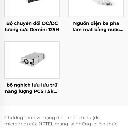
Bộ chuyển đổi DC/DC
Nguồn điện ba pha
lưỡng cực Gemini 125H
làm mát bằng nước
10kW hiệu suất cao
cho các ứng dụng
chuyên biệt
bộ nghịch lưu lưu trữ
năng lượng PCS 1,5kW
tích hợp bộ chuyển đổi
PV 400W.
Chương trình vi mạng điện một chiều (dc
microgrid) của NPTEL mang lại những lợi ích thực