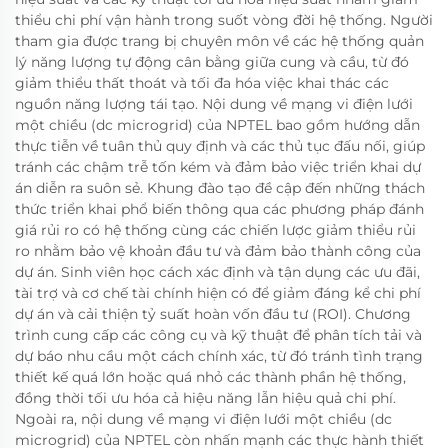
thiểu chi phí vận hành trong suốt vòng đời hệ thống. Người
tham gia được trang bị chuyên môn về các hệ thống quản
lý năng lượng tự động cân bằng giữa cung và cầu, từ đó
giảm thiểu thất thoát và tối đa hóa việc khai thác các
nguồn năng lượng tái tạo. Nội dung về mạng vi điện lưới
một chiều (dc microgrid) của NPTEL bao gồm hướng dẫn
thực tiễn về tuân thủ quy định và các thủ tục đấu nối, giúp
tránh các chậm trễ tốn kém và đảm bảo việc triển khai dự
án diễn ra suôn sẻ. Khung đào tạo đề cập đến những thách
thức triển khai phổ biến thông qua các phương pháp đánh
giá rủi ro có hệ thống cùng các chiến lược giảm thiểu rủi
ro nhằm bảo vệ khoản đầu tư và đảm bảo thành công của
dự án. Sinh viên học cách xác định và tận dụng các ưu đãi,
tài trợ và cơ chế tài chính hiện có để giảm đáng kể chi phí
dự án và cải thiện tỷ suất hoàn vốn đầu tư (ROI). Chương
trình cung cấp các công cụ và kỹ thuật để phân tích tải và
dự báo nhu cầu một cách chính xác, từ đó tránh tình trạng
thiết kế quá lớn hoặc quá nhỏ các thành phần hệ thống,
đồng thời tối ưu hóa cả hiệu năng lẫn hiệu quả chi phí.
Ngoài ra, nội dung về mạng vi điện lưới một chiều (dc
microgrid) của NPTEL còn nhấn mạnh các thực hành thiết