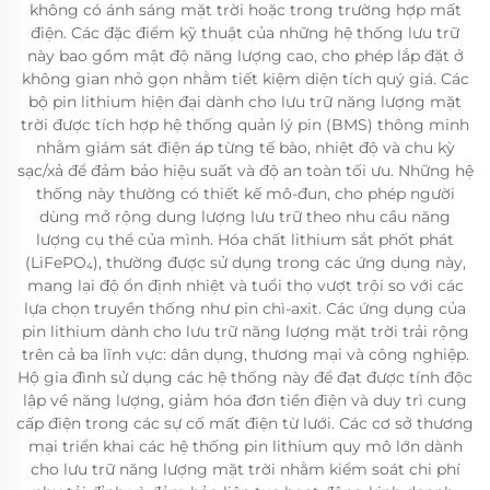
không có ánh sáng mặt trời hoặc trong trường hợp mất
điện. Các đặc điểm kỹ thuật của những hệ thống lưu trữ
này bao gồm mật độ năng lượng cao, cho phép lắp đặt ở
không gian nhỏ gọn nhằm tiết kiệm diện tích quý giá. Các
bộ pin lithium hiện đại dành cho lưu trữ năng lượng mặt
trời được tích hợp hệ thống quản lý pin (BMS) thông minh
nhằm giám sát điện áp từng tế bào, nhiệt độ và chu kỳ
sạc/xả để đảm bảo hiệu suất và độ an toàn tối ưu. Những hệ
thống này thường có thiết kế mô-đun, cho phép người
dùng mở rộng dung lượng lưu trữ theo nhu cầu năng
lượng cụ thể của mình. Hóa chất lithium sắt phốt phát
(LiFePO₄), thường được sử dụng trong các ứng dụng này,
mang lại độ ổn định nhiệt và tuổi thọ vượt trội so với các
lựa chọn truyền thống như pin chì-axit. Các ứng dụng của
pin lithium dành cho lưu trữ năng lượng mặt trời trải rộng
trên cả ba lĩnh vực: dân dụng, thương mại và công nghiệp.
Hộ gia đình sử dụng các hệ thống này để đạt được tính độc
lập về năng lượng, giảm hóa đơn tiền điện và duy trì cung
cấp điện trong các sự cố mất điện từ lưới. Các cơ sở thương
mại triển khai các hệ thống pin lithium quy mô lớn dành
cho lưu trữ năng lượng mặt trời nhằm kiểm soát chi phí