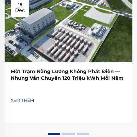
18
Dec
Một Trạm Năng Lượng Không Phát Điện —
Nhưng Vẫn Chuyển 120 Triệu kWh Mỗi Năm
XEM THÊM