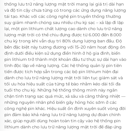
thống lưu trữ năng lượng mặt trời mang lại giá trị dài hạn
và độ tin cậy chưa từng có trong các ứng dụng năng lượng
tái tạo. Khác với các công nghệ pin truyền thống thường
suy giảm nhanh chóng sau nhiều chu kỳ sạc – xả lặp đi lặp
lại, một pin lithium chất lượng cao dành cho lưu trữ năng
lượng mặt trời có thể chịu đựng được từ 6.000 đến 8.000
chu kỳ trong khi vẫn duy trì 80% dung lượng ban đầu. Độ
bền đặc biệt này tương đương với 15–20 năm hoạt động ổn
định dưới điều kiện sử dụng điển hình ở hộ gia đình, biến
pin lithium trở thành một khoản đầu tư thực sự dài hạn vào
tính độc lập về năng lượng. Các hệ thống quản lý pin tiên
tiến được tích hợp sẵn trong các bộ pin lithium hiện đại
dành cho lưu trữ năng lượng mặt trời liên tục giám sát và
tối ưu hóa hiệu suất của từng tế bào nhằm kéo dài tối đa
tuổi thọ chu kỳ. Những hệ thống thông minh này ngăn
chặn tình trạng sạc quá mức, xả sâu và căng thẳng nhiệt —
những nguyên nhân phổ biến gây hỏng hóc sớm ở các
công nghệ pin khác. Hiệu suất ổn định xuyên suốt vòng đời
pin đảm bảo khả năng lưu trữ năng lượng dự đoán chính
xác, giúp người dùng hoàn toàn tin cậy vào hệ thống pin
lithium dành cho lưu trữ năng lượng mặt trời để đáp ứng