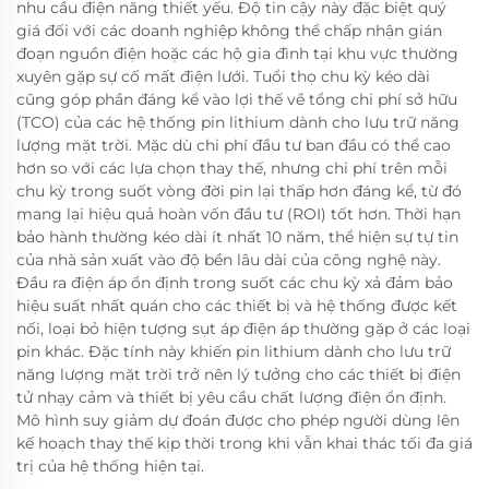
nhu cầu điện năng thiết yếu. Độ tin cậy này đặc biệt quý
giá đối với các doanh nghiệp không thể chấp nhận gián
đoạn nguồn điện hoặc các hộ gia đình tại khu vực thường
xuyên gặp sự cố mất điện lưới. Tuổi thọ chu kỳ kéo dài
cũng góp phần đáng kể vào lợi thế về tổng chi phí sở hữu
(TCO) của các hệ thống pin lithium dành cho lưu trữ năng
lượng mặt trời. Mặc dù chi phí đầu tư ban đầu có thể cao
hơn so với các lựa chọn thay thế, nhưng chi phí trên mỗi
chu kỳ trong suốt vòng đời pin lại thấp hơn đáng kể, từ đó
mang lại hiệu quả hoàn vốn đầu tư (ROI) tốt hơn. Thời hạn
bảo hành thường kéo dài ít nhất 10 năm, thể hiện sự tự tin
của nhà sản xuất vào độ bền lâu dài của công nghệ này.
Đầu ra điện áp ổn định trong suốt các chu kỳ xả đảm bảo
hiệu suất nhất quán cho các thiết bị và hệ thống được kết
nối, loại bỏ hiện tượng sụt áp điện áp thường gặp ở các loại
pin khác. Đặc tính này khiến pin lithium dành cho lưu trữ
năng lượng mặt trời trở nên lý tưởng cho các thiết bị điện
tử nhạy cảm và thiết bị yêu cầu chất lượng điện ổn định.
Mô hình suy giảm dự đoán được cho phép người dùng lên
kế hoạch thay thế kịp thời trong khi vẫn khai thác tối đa giá
trị của hệ thống hiện tại.