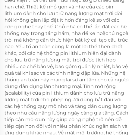
điều kiện thời tiết biến đổi hoặc số giờ chiếu sáng
hạn chế. Thiết kế nhỏ gọn và nhẹ của các pin
lithium dành cho lưu trữ năng lượng mặt trời đòi
hỏi không gian lắp đặt ít hơn đáng kể so với các
công nghệ thay thế. Chủ nhà có thể lắp đặt các hệ
thống này trong tầng hầm, nhà để xe hoặc tủ ngoài
trời mà không cần thực hiện bất kỳ cải tạo cấu trúc
nào. Yếu tố an toàn cũng là một lợi thế then chốt
khác, bởi các hệ thống pin lithium hiện đại dành
cho lưu trữ năng lượng mặt trời được tích hợp
nhiều cơ chế bảo vệ, bao gồm quản lý nhiệt, bảo vệ
quá tải khi sạc và các tính năng dập lửa. Những hệ
thống an toàn này mang lại sự an tâm cho cả người
dùng dân dụng lẫn thương mại. Tính mở rộng
(scalability) của pin lithium dành cho lưu trữ năng
lượng mặt trời cho phép người dùng bắt đầu với
các hệ thống quy mô nhỏ và tăng dần dung lượng
theo nhu cầu năng lượng ngày càng gia tăng. Cách
tiếp cận mô-đun này giúp công nghệ trở nên dễ
tiếp cận hơn đối với nhiều phân khúc ngân sách và
ứng dụng khác nhau. Về mặt môi trường, hệ thống