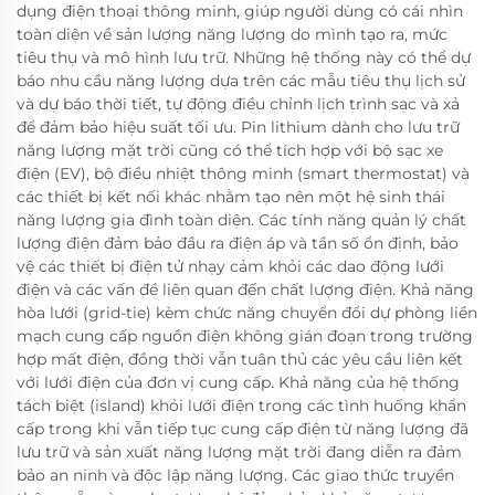
dụng điện thoại thông minh, giúp người dùng có cái nhìn
toàn diện về sản lượng năng lượng do mình tạo ra, mức
tiêu thụ và mô hình lưu trữ. Những hệ thống này có thể dự
báo nhu cầu năng lượng dựa trên các mẫu tiêu thụ lịch sử
và dự báo thời tiết, tự động điều chỉnh lịch trình sạc và xả
để đảm bảo hiệu suất tối ưu. Pin lithium dành cho lưu trữ
năng lượng mặt trời cũng có thể tích hợp với bộ sạc xe
điện (EV), bộ điều nhiệt thông minh (smart thermostat) và
các thiết bị kết nối khác nhằm tạo nên một hệ sinh thái
năng lượng gia đình toàn diện. Các tính năng quản lý chất
lượng điện đảm bảo đầu ra điện áp và tần số ổn định, bảo
vệ các thiết bị điện tử nhạy cảm khỏi các dao động lưới
điện và các vấn đề liên quan đến chất lượng điện. Khả năng
hòa lưới (grid-tie) kèm chức năng chuyển đổi dự phòng liền
mạch cung cấp nguồn điện không gián đoạn trong trường
hợp mất điện, đồng thời vẫn tuân thủ các yêu cầu liên kết
với lưới điện của đơn vị cung cấp. Khả năng của hệ thống
tách biệt (island) khỏi lưới điện trong các tình huống khẩn
cấp trong khi vẫn tiếp tục cung cấp điện từ năng lượng đã
lưu trữ và sản xuất năng lượng mặt trời đang diễn ra đảm
bảo an ninh và độc lập năng lượng. Các giao thức truyền