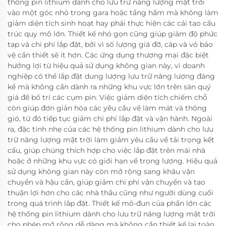
thống pin lithium dành cho lưu trữ năng lượng mặt trời
vào một góc nhỏ trong gara hoặc tầng hầm mà không làm
giảm diện tích sinh hoạt hay phải thực hiện các cải tạo cấu
trúc quy mô lớn. Thiết kế nhỏ gọn cũng giúp giảm độ phức
tạp và chi phí lắp đặt, bởi vì số lượng giá đỡ, cáp và vỏ bảo
vệ cần thiết sẽ ít hơn. Các ứng dụng thương mại đặc biệt
hưởng lợi từ hiệu quả sử dụng không gian này, vì doanh
nghiệp có thể lắp đặt dung lượng lưu trữ năng lượng đáng
kể mà không cần dành ra những khu vực lớn trên sàn quý
giá để bố trí các cụm pin. Việc giảm diện tích chiếm chỗ
còn giúp đơn giản hóa các yêu cầu về làm mát và thông
gió, từ đó tiếp tục giảm chi phí lắp đặt và vận hành. Ngoài
ra, đặc tính nhẹ của các hệ thống pin lithium dành cho lưu
trữ năng lượng mặt trời làm giảm yêu cầu về tải trọng kết
cấu, giúp chúng thích hợp cho việc lắp đặt trên mái nhà
hoặc ở những khu vực có giới hạn về trọng lượng. Hiệu quả
sử dụng không gian này còn mở rộng sang khâu vận
chuyển và hậu cần, giúp giảm chi phí vận chuyển và tạo
thuận lợi hơn cho các nhà thầu cũng như người dùng cuối
trong quá trình lắp đặt. Thiết kế mô-đun của phần lớn các
hệ thống pin lithium dành cho lưu trữ năng lượng mặt trời
cho phép mở rộng dễ dàng mà không cần thiết kế lại toàn