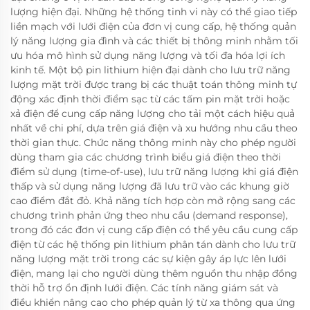
lượng hiện đại. Những hệ thống tinh vi này có thể giao tiếp
liền mạch với lưới điện của đơn vị cung cấp, hệ thống quản
lý năng lượng gia đình và các thiết bị thông minh nhằm tối
ưu hóa mô hình sử dụng năng lượng và tối đa hóa lợi ích
kinh tế. Một bộ pin lithium hiện đại dành cho lưu trữ năng
lượng mặt trời được trang bị các thuật toán thông minh tự
động xác định thời điểm sạc từ các tấm pin mặt trời hoặc
xả điện để cung cấp năng lượng cho tải một cách hiệu quả
nhất về chi phí, dựa trên giá điện và xu hướng nhu cầu theo
thời gian thực. Chức năng thông minh này cho phép người
dùng tham gia các chương trình biểu giá điện theo thời
điểm sử dụng (time-of-use), lưu trữ năng lượng khi giá điện
thấp và sử dụng năng lượng đã lưu trữ vào các khung giờ
cao điểm đắt đỏ. Khả năng tích hợp còn mở rộng sang các
chương trình phản ứng theo nhu cầu (demand response),
trong đó các đơn vị cung cấp điện có thể yêu cầu cung cấp
điện từ các hệ thống pin lithium phân tán dành cho lưu trữ
năng lượng mặt trời trong các sự kiện gây áp lực lên lưới
điện, mang lại cho người dùng thêm nguồn thu nhập đồng
thời hỗ trợ ổn định lưới điện. Các tính năng giám sát và
điều khiển nâng cao cho phép quản lý từ xa thông qua ứng