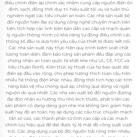
điều chỉnh điện áp chính xác nhằm cung cấp nguồn điện ổn
định, sạch, đồng thời duy trì hiệu suất tối ưu và tuân thủ
nghiêm ngặt các tiêu chuẩn an toàn. Các nhà sản xuất bộ
đổi nguồn hiện đại sử dụng công nghệ chuyển mạch tiên
tiến, tích hợp các linh kiện bán dẫn cao cấp và mạch quản
lý nguồn thông minh có khả năng tự động điều chỉnh các
thông số đầu ra dựa trên yêu cầu của thiết bị được kết nối.
Các nhà sản xuất này thực hiện quy trình kiểm soát chất
lượng toàn diện, đảm bảo từng sản phẩm đều đáp ứng các
chứng nhận an toàn quốc tế khắt khe như UL, CE, FCC và
tiêu chuẩn RoHS. Kiến thức kỹ thuật của họ bao quát dải
điện áp đầu vào rộng, cho phép tương thích toàn cầu trên
nhiều hệ thống điện khác nhau, đồng thời tích hợp các tính
năng bảo vệ như chống quá áp, chống quá dòng và ngắt
nguồn do quá nhiệt. Các nhà sản xuất bộ đổi nguồn đương
đại đón nhận xu hướng thu nhỏ kích thước, phát triển các
sản phẩm có dạng dáng gọn nhẹ mà không làm giảm hiệu
suất hay độ an toàn. Họ áp dụng các cấu trúc chuyển mạch
tần số cao, các thành phần từ tính cao cấp và các mạch
chỉnh lưu hiệu quả để đạt được tỷ lệ mật độ công suất vượt
trội. Các ứng dụng của bộ đổi nguồn trải rộng trên nhiều