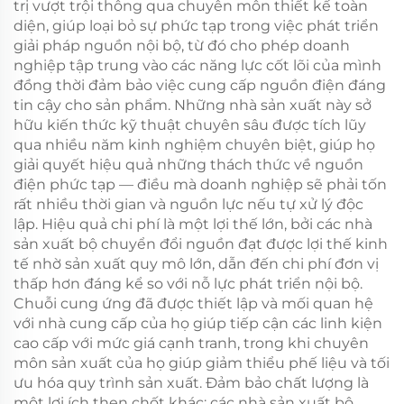
trị vượt trội thông qua chuyên môn thiết kế toàn
diện, giúp loại bỏ sự phức tạp trong việc phát triển
giải pháp nguồn nội bộ, từ đó cho phép doanh
nghiệp tập trung vào các năng lực cốt lõi của mình
đồng thời đảm bảo việc cung cấp nguồn điện đáng
tin cậy cho sản phẩm. Những nhà sản xuất này sở
hữu kiến thức kỹ thuật chuyên sâu được tích lũy
qua nhiều năm kinh nghiệm chuyên biệt, giúp họ
giải quyết hiệu quả những thách thức về nguồn
điện phức tạp — điều mà doanh nghiệp sẽ phải tốn
rất nhiều thời gian và nguồn lực nếu tự xử lý độc
lập. Hiệu quả chi phí là một lợi thế lớn, bởi các nhà
sản xuất bộ chuyển đổi nguồn đạt được lợi thế kinh
tế nhờ sản xuất quy mô lớn, dẫn đến chi phí đơn vị
thấp hơn đáng kể so với nỗ lực phát triển nội bộ.
Chuỗi cung ứng đã được thiết lập và mối quan hệ
với nhà cung cấp của họ giúp tiếp cận các linh kiện
cao cấp với mức giá cạnh tranh, trong khi chuyên
môn sản xuất của họ giúp giảm thiểu phế liệu và tối
ưu hóa quy trình sản xuất. Đảm bảo chất lượng là
một lợi ích then chốt khác: các nhà sản xuất bộ