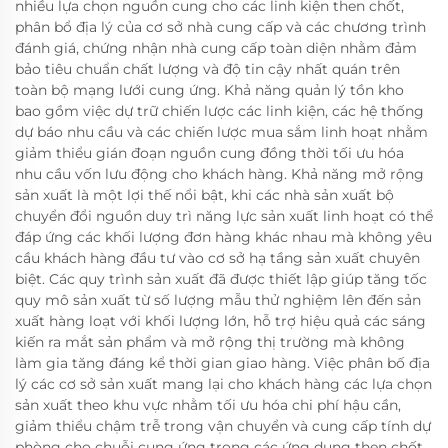
nhiều lựa chọn nguồn cung cho các linh kiện then chốt,
phân bổ địa lý của cơ sở nhà cung cấp và các chương trình
đánh giá, chứng nhận nhà cung cấp toàn diện nhằm đảm
bảo tiêu chuẩn chất lượng và độ tin cậy nhất quán trên
toàn bộ mạng lưới cung ứng. Khả năng quản lý tồn kho
bao gồm việc dự trữ chiến lược các linh kiện, các hệ thống
dự báo nhu cầu và các chiến lược mua sắm linh hoạt nhằm
giảm thiểu gián đoạn nguồn cung đồng thời tối ưu hóa
nhu cầu vốn lưu động cho khách hàng. Khả năng mở rộng
sản xuất là một lợi thế nổi bật, khi các nhà sản xuất bộ
chuyển đổi nguồn duy trì năng lực sản xuất linh hoạt có thể
đáp ứng các khối lượng đơn hàng khác nhau mà không yêu
cầu khách hàng đầu tư vào cơ sở hạ tầng sản xuất chuyên
biệt. Các quy trình sản xuất đã được thiết lập giúp tăng tốc
quy mô sản xuất từ số lượng mẫu thử nghiệm lên đến sản
xuất hàng loạt với khối lượng lớn, hỗ trợ hiệu quả các sáng
kiến ra mắt sản phẩm và mở rộng thị trường mà không
làm gia tăng đáng kể thời gian giao hàng. Việc phân bố địa
lý các cơ sở sản xuất mang lại cho khách hàng các lựa chọn
sản xuất theo khu vực nhằm tối ưu hóa chi phí hậu cần,
giảm thiểu chậm trễ trong vận chuyển và cung cấp tính dự
phòng cho chuỗi cung ứng trong các ứng dụng then chốt.