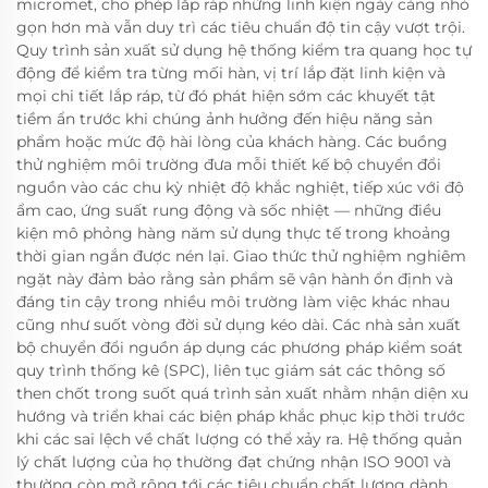
micromet, cho phép lắp ráp những linh kiện ngày càng nhỏ
gọn hơn mà vẫn duy trì các tiêu chuẩn độ tin cậy vượt trội.
Quy trình sản xuất sử dụng hệ thống kiểm tra quang học tự
động để kiểm tra từng mối hàn, vị trí lắp đặt linh kiện và
mọi chi tiết lắp ráp, từ đó phát hiện sớm các khuyết tật
tiềm ẩn trước khi chúng ảnh hưởng đến hiệu năng sản
phẩm hoặc mức độ hài lòng của khách hàng. Các buồng
thử nghiệm môi trường đưa mỗi thiết kế bộ chuyển đổi
nguồn vào các chu kỳ nhiệt độ khắc nghiệt, tiếp xúc với độ
ẩm cao, ứng suất rung động và sốc nhiệt — những điều
kiện mô phỏng hàng năm sử dụng thực tế trong khoảng
thời gian ngắn được nén lại. Giao thức thử nghiệm nghiêm
ngặt này đảm bảo rằng sản phẩm sẽ vận hành ổn định và
đáng tin cậy trong nhiều môi trường làm việc khác nhau
cũng như suốt vòng đời sử dụng kéo dài. Các nhà sản xuất
bộ chuyển đổi nguồn áp dụng các phương pháp kiểm soát
quy trình thống kê (SPC), liên tục giám sát các thông số
then chốt trong suốt quá trình sản xuất nhằm nhận diện xu
hướng và triển khai các biện pháp khắc phục kịp thời trước
khi các sai lệch về chất lượng có thể xảy ra. Hệ thống quản
lý chất lượng của họ thường đạt chứng nhận ISO 9001 và
thường còn mở rộng tới các tiêu chuẩn chất lượng dành