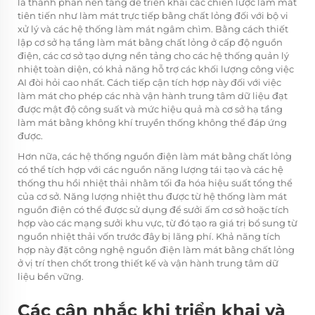
là thành phần nền tảng để triển khai các chiến lược làm mát
tiên tiến như làm mát trực tiếp bằng chất lỏng đối với bộ vi
xử lý và các hệ thống làm mát ngâm chìm. Bằng cách thiết
lập cơ sở hạ tầng làm mát bằng chất lỏng ở cấp độ nguồn
điện, các cơ sở tạo dựng nền tảng cho các hệ thống quản lý
nhiệt toàn diện, có khả năng hỗ trợ các khối lượng công việc
AI đòi hỏi cao nhất. Cách tiếp cận tích hợp này đối với việc
làm mát cho phép các nhà vận hành trung tâm dữ liệu đạt
được mật độ công suất và mức hiệu quả mà cơ sở hạ tầng
làm mát bằng không khí truyền thống không thể đáp ứng
được.
Hơn nữa, các hệ thống nguồn điện làm mát bằng chất lỏng
có thể tích hợp với các nguồn năng lượng tái tạo và các hệ
thống thu hồi nhiệt thải nhằm tối đa hóa hiệu suất tổng thể
của cơ sở. Năng lượng nhiệt thu được từ hệ thống làm mát
nguồn điện có thể được sử dụng để sưởi ấm cơ sở hoặc tích
hợp vào các mạng sưởi khu vực, từ đó tạo ra giá trị bổ sung từ
nguồn nhiệt thải vốn trước đây bị lãng phí. Khả năng tích
hợp này đặt công nghệ nguồn điện làm mát bằng chất lỏng
ở vị trí then chốt trong thiết kế và vận hành trung tâm dữ
liệu bền vững.
Các cân nhắc khi triển khai và