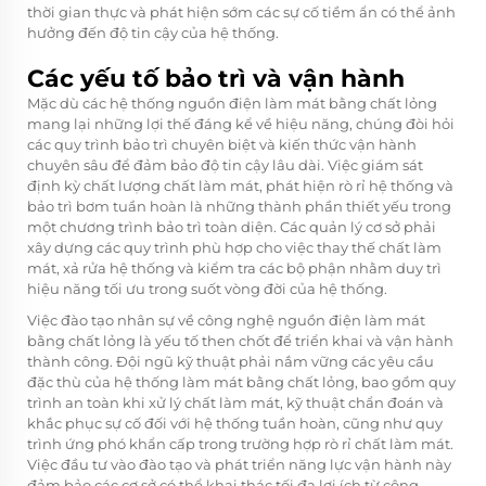
thời gian thực và phát hiện sớm các sự cố tiềm ẩn có thể ảnh
hưởng đến độ tin cậy của hệ thống.
Các yếu tố bảo trì và vận hành
Mặc dù các hệ thống nguồn điện làm mát bằng chất lỏng
mang lại những lợi thế đáng kể về hiệu năng, chúng đòi hỏi
các quy trình bảo trì chuyên biệt và kiến thức vận hành
chuyên sâu để đảm bảo độ tin cậy lâu dài. Việc giám sát
định kỳ chất lượng chất làm mát, phát hiện rò rỉ hệ thống và
bảo trì bơm tuần hoàn là những thành phần thiết yếu trong
một chương trình bảo trì toàn diện. Các quản lý cơ sở phải
xây dựng các quy trình phù hợp cho việc thay thế chất làm
mát, xả rửa hệ thống và kiểm tra các bộ phận nhằm duy trì
hiệu năng tối ưu trong suốt vòng đời của hệ thống.
Việc đào tạo nhân sự về công nghệ nguồn điện làm mát
bằng chất lỏng là yếu tố then chốt để triển khai và vận hành
thành công. Đội ngũ kỹ thuật phải nắm vững các yêu cầu
đặc thù của hệ thống làm mát bằng chất lỏng, bao gồm quy
trình an toàn khi xử lý chất làm mát, kỹ thuật chẩn đoán và
khắc phục sự cố đối với hệ thống tuần hoàn, cũng như quy
trình ứng phó khẩn cấp trong trường hợp rò rỉ chất làm mát.
Việc đầu tư vào đào tạo và phát triển năng lực vận hành này
đảm bảo các cơ sở có thể khai thác tối đa lợi ích từ công