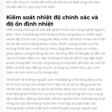
khi vẫn duy trì nhiệt độ mối nối tối ưu và đáp ứng các tiêu
chuẩn độ tin cậy của linh kiện.
Kiểm soát nhiệt độ chính xác và
độ ổn định nhiệt
Một trong những lợi thế đáng kể nhất của công nghệ nguồn
điện làm mát bằng chất lỏng là khả năng duy trì kiểm soát
nhiệt độ chính xác trong các điều kiện tải khác nhau và ở các
nhiệt độ môi trường khác nhau. Khối lượng nhiệt của hệ
thống chất làm mát tạo ra hiệu ứng đệm nhiệt tự nhiên,
giúp giảm căng thẳng do chu kỳ thay đổi nhiệt gây ra đối với
các linh kiện điện tử. Môi trường nhiệt ổn định này đặc biệt
quan trọng đối với các ứng dụng trung tâm dữ liệu AI, nơi tải
điện có thể dao động nhanh chóng tùy theo nhu cầu tính
toán và lịch trình xử lý công việc.
Thiết kế hệ thống nguồn làm mát bằng chất lỏng theo chu
trình kín cũng cho phép tích hợp với cơ sở hạ tầng quản lý
nhiệt trên toàn bộ cơ sở, từ đó triển khai các chiến lược làm
mát đồng bộ nhằm tối ưu hóa hiệu suất tổng thể của trung
tâm dữ liệu. Bằng cách kết nối bộ nguồn làm mát bằng chất
lỏng với các hệ thống nước làm mát tập trung hoặc các
mạng phân phối chất làm mát chuyên dụng, người vận