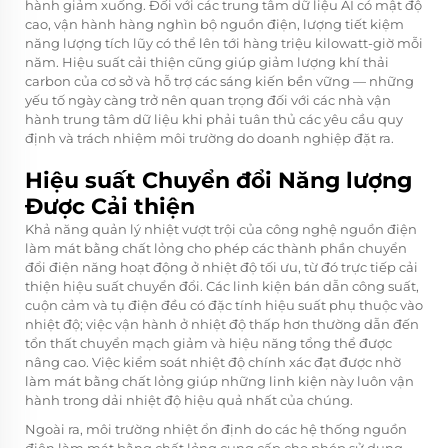
hành giảm xuống. Đối với các trung tâm dữ liệu AI có mật độ
cao, vận hành hàng nghìn bộ nguồn điện, lượng tiết kiệm
năng lượng tích lũy có thể lên tới hàng triệu kilowatt-giờ mỗi
năm. Hiệu suất cải thiện cũng giúp giảm lượng khí thải
carbon của cơ sở và hỗ trợ các sáng kiến bền vững — những
yếu tố ngày càng trở nên quan trọng đối với các nhà vận
hành trung tâm dữ liệu khi phải tuân thủ các yêu cầu quy
định và trách nhiệm môi trường do doanh nghiệp đặt ra.
Hiệu suất Chuyển đổi Năng lượng
Được Cải thiện
Khả năng quản lý nhiệt vượt trội của công nghệ nguồn điện
làm mát bằng chất lỏng cho phép các thành phần chuyển
đổi điện năng hoạt động ở nhiệt độ tối ưu, từ đó trực tiếp cải
thiện hiệu suất chuyển đổi. Các linh kiện bán dẫn công suất,
cuộn cảm và tụ điện đều có đặc tính hiệu suất phụ thuộc vào
nhiệt độ; việc vận hành ở nhiệt độ thấp hơn thường dẫn đến
tổn thất chuyển mạch giảm và hiệu năng tổng thể được
nâng cao. Việc kiểm soát nhiệt độ chính xác đạt được nhờ
làm mát bằng chất lỏng giúp những linh kiện này luôn vận
hành trong dải nhiệt độ hiệu quả nhất của chúng.
Ngoài ra, môi trường nhiệt ổn định do các hệ thống nguồn
điện làm mát bằng chất lỏng cung cấp cho phép sử dụng