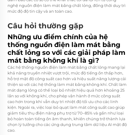
nghệ nguồn điện làm mát bằng chất lỏng, đồng thời duy trì
mức độ độ tin cậy và an toàn cao.
Câu hỏi thường gặp
Những ưu điểm chính của hệ
thống nguồn điện làm mát bằng
chất lỏng so với các giải pháp làm
mát bằng không khí là gì?
Các hệ thống nguồn điện làm mát bằng chất lỏng mang lại
khả năng truyền nhiệt vượt trội, mức độ tiếng ồn thấp hơn,
hỗ trợ mật độ công suất cao hơn và hiệu suất năng lượng cải
thiện so với các hệ thống làm mát bằng không khí. Chất làm
mát dạng lỏng có thể loại bỏ nhiệt hiệu quả hơn khoảng 25
lần so với không khí, cho phép vận hành ở mức công suất
cao hơn trong khi vẫn duy trì nhiệt độ tối ưu cho các linh
kiện. Ngoài ra, việc loại bỏ quạt làm mát công suất cao giúp
giảm tiêu thụ điện năng phụ trợ từ 70–85% và gần như loại
bỏ hoàn toàn tiếng ồn âm thanh, khiến chúng trở thành lựa
chọn lý tưởng cho các ứng dụng trung tâm dữ liệu AI mật độ
cao.