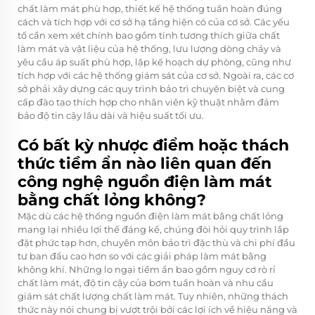
chất làm mát phù hợp, thiết kế hệ thống tuần hoàn đúng
cách và tích hợp với cơ sở hạ tầng hiện có của cơ sở. Các yếu
tố cần xem xét chính bao gồm tính tương thích giữa chất
làm mát và vật liệu của hệ thống, lưu lượng dòng chảy và
yêu cầu áp suất phù hợp, lập kế hoạch dự phòng, cũng như
tích hợp với các hệ thống giám sát của cơ sở. Ngoài ra, các cơ
sở phải xây dựng các quy trình bảo trì chuyên biệt và cung
cấp đào tạo thích hợp cho nhân viên kỹ thuật nhằm đảm
bảo độ tin cậy lâu dài và hiệu suất tối ưu.
Có bất kỳ nhược điểm hoặc thách
thức tiềm ẩn nào liên quan đến
công nghệ nguồn điện làm mát
bằng chất lỏng không?
Mặc dù các hệ thống nguồn điện làm mát bằng chất lỏng
mang lại nhiều lợi thế đáng kể, chúng đòi hỏi quy trình lắp
đặt phức tạp hơn, chuyên môn bảo trì đặc thù và chi phí đầu
tư ban đầu cao hơn so với các giải pháp làm mát bằng
không khí. Những lo ngại tiềm ẩn bao gồm nguy cơ rò rỉ
chất làm mát, độ tin cậy của bơm tuần hoàn và nhu cầu
giám sát chất lượng chất làm mát. Tuy nhiên, những thách
thức này nói chung bị vượt trội bởi các lợi ích về hiệu năng và