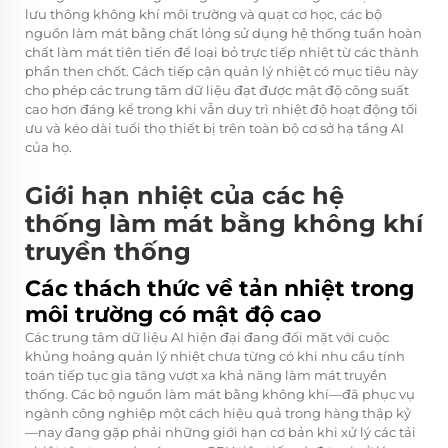
lưu thông không khí môi trường và quạt cơ học, các bộ
nguồn làm mát bằng chất lỏng sử dụng hệ thống tuần hoàn
chất làm mát tiên tiến để loại bỏ trực tiếp nhiệt từ các thành
phần then chốt. Cách tiếp cận quản lý nhiệt có mục tiêu này
cho phép các trung tâm dữ liệu đạt được mật độ công suất
cao hơn đáng kể trong khi vẫn duy trì nhiệt độ hoạt động tối
ưu và kéo dài tuổi thọ thiết bị trên toàn bộ cơ sở hạ tầng AI
của họ.
Giới hạn nhiệt của các hệ
thống làm mát bằng không khí
truyền thống
Các thách thức về tản nhiệt trong
môi trường có mật độ cao
Các trung tâm dữ liệu AI hiện đại đang đối mặt với cuộc
khủng hoảng quản lý nhiệt chưa từng có khi nhu cầu tính
toán tiếp tục gia tăng vượt xa khả năng làm mát truyền
thống. Các bộ nguồn làm mát bằng không khí—đã phục vụ
ngành công nghiệp một cách hiệu quả trong hàng thập kỷ
—nay đang gặp phải những giới hạn cơ bản khi xử lý các tải