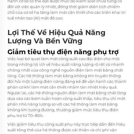
hành cơ sở có thể đạt được mức độ kiểm soát chưa từng có
đối với việc quản lý nhiệt, đồng thời giảm diện tích chiếm
chỗ của cơ sở hạ tầng làm mát cần thiết cho các triển khai trí
tuệ nhân tạo (AI) mật độ cao.
Lợi Thế Về Hiệu Quả Năng
Lượng Và Bền Vững
Giảm tiêu thụ điện năng phụ trợ
Việc loại bỏ quạt làm mát công suất cao đại diện cho một
trong những lợi ích về hiệu suất năng lượng rõ rệt và nhanh
chóng nhất của công nghệ nguồn điện làm mát bằng chất
lỏng. Các hệ thống làm mát bằng không khí truyền thống
đòi hỏi một lượng điện năng đáng kể để vận hành các thành
phần cơ khí làm mát cần thiết nhằm tản nhiệt hiệu quả.
Ngược lại, các hệ thống nguồn điện làm mát bằng chất lỏng
dựa vào các bơm tuần hoàn công suất thấp, tiêu thụ chỉ một
phần nhỏ năng lượng so với các hệ thống làm mát bằng
không khí tương đương, thường giảm mức tiêu thụ điện
phụ trợ từ 70–85%.
Việc giảm tiêu thụ công suất phụ này trực tiếp dẫn đến hiệu
suất tổng thể của hệ thống được cải thiện và chi phí vận