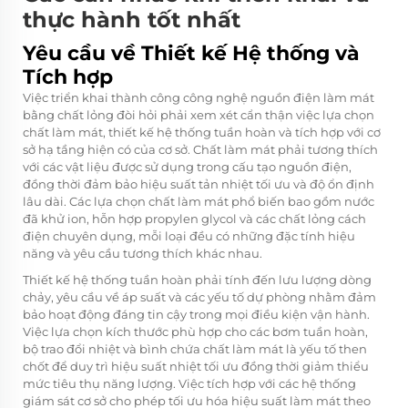
thực hành tốt nhất
Yêu cầu về Thiết kế Hệ thống và
Tích hợp
Việc triển khai thành công công nghệ nguồn điện làm mát
bằng chất lỏng đòi hỏi phải xem xét cẩn thận việc lựa chọn
chất làm mát, thiết kế hệ thống tuần hoàn và tích hợp với cơ
sở hạ tầng hiện có của cơ sở. Chất làm mát phải tương thích
với các vật liệu được sử dụng trong cấu tạo nguồn điện,
đồng thời đảm bảo hiệu suất tản nhiệt tối ưu và độ ổn định
lâu dài. Các lựa chọn chất làm mát phổ biến bao gồm nước
đã khử ion, hỗn hợp propylen glycol và các chất lỏng cách
điện chuyên dụng, mỗi loại đều có những đặc tính hiệu
năng và yêu cầu tương thích khác nhau.
Thiết kế hệ thống tuần hoàn phải tính đến lưu lượng dòng
chảy, yêu cầu về áp suất và các yếu tố dự phòng nhằm đảm
bảo hoạt động đáng tin cậy trong mọi điều kiện vận hành.
Việc lựa chọn kích thước phù hợp cho các bơm tuần hoàn,
bộ trao đổi nhiệt và bình chứa chất làm mát là yếu tố then
chốt để duy trì hiệu suất nhiệt tối ưu đồng thời giảm thiểu
mức tiêu thụ năng lượng. Việc tích hợp với các hệ thống
giám sát cơ sở cho phép tối ưu hóa hiệu suất làm mát theo