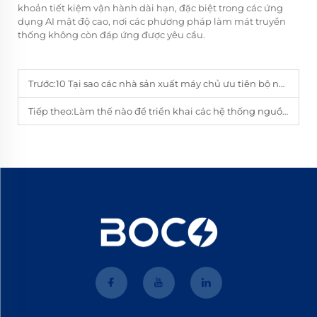
khoản tiết kiệm vận hành dài hạn, đặc biệt trong các ứng
dụng AI mật độ cao, nơi các phương pháp làm mát truyền
thống không còn đáp ứng được yêu cầu.
Trước:
10 Tại sao các nhà sản xuất máy chủ ưu tiên bộ nguồn có hiệu suất cao để kiểm soát nhiệt
Tiếp theo:
Làm thế nào để triển khai các hệ thống nguồn điện làm mát bằng chất lỏng trong các giá đỡ máy chủ hiện có