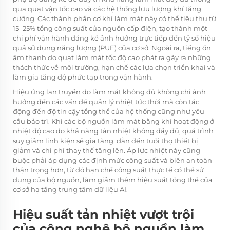
qua quạt vận tốc cao và các hệ thống lưu lượng khí tăng
cường. Các thành phần cơ khí làm mát này có thể tiêu thụ từ
15–25% tổng công suất của nguồn cấp điện, tạo thành một
chi phí vận hành đáng kể ảnh hưởng trực tiếp đến tỷ số hiệu
quả sử dụng năng lượng (PUE) của cơ sở. Ngoài ra, tiếng ồn
âm thanh do quạt làm mát tốc độ cao phát ra gây ra những
thách thức về môi trường, hạn chế các lựa chọn triển khai và
làm gia tăng độ phức tạp trong vận hành.
Hiệu ứng lan truyền do làm mát không đủ không chỉ ảnh
hưởng đến các vấn đề quản lý nhiệt tức thời mà còn tác
động đến độ tin cậy tổng thể của hệ thống cũng như yêu
cầu bảo trì. Khi các bộ nguồn làm mát bằng khí hoạt động ở
nhiệt độ cao do khả năng tản nhiệt không đầy đủ, quá trình
suy giảm linh kiện sẽ gia tăng, dẫn đến tuổi thọ thiết bị
giảm và chi phí thay thế tăng lên. Áp lực nhiệt này cũng
buộc phải áp dụng các định mức công suất và biên an toàn
thận trọng hơn, từ đó hạn chế công suất thực tế có thể sử
dụng của bộ nguồn, làm giảm thêm hiệu suất tổng thể của
cơ sở hạ tầng trung tâm dữ liệu AI.
Hiệu suất tản nhiệt vượt trội
của công nghệ bộ nguồn làm