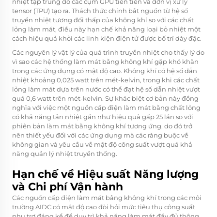
nhiệt tập trung do các cụm GPU tiên tiến và đơn vị xử lý
tensor (TPU) tạo ra. Thách thức chính bắt nguồn từ hệ số
truyền nhiệt tương đối thấp của không khí so với các chất
lỏng làm mát, điều này hạn chế khả năng loại bỏ nhiệt một
cách hiệu quả khỏi các linh kiện điện tử được bố trí dày đặc.
Các nguyên lý vật lý của quá trình truyền nhiệt cho thấy lý do
vì sao các hệ thống làm mát bằng không khí gặp khó khăn
trong các ứng dụng có mật độ cao. Không khí có hệ số dẫn
nhiệt khoảng 0,025 watt trên mét-kelvin, trong khi các chất
lỏng làm mát dựa trên nước có thể đạt hệ số dẫn nhiệt vượt
quá 0,6 watt trên mét-kelvin. Sự khác biệt cơ bản này đồng
nghĩa với việc một nguồn cấp điện làm mát bằng chất lỏng
có khả năng tản nhiệt gần như hiệu quả gấp 25 lần so với
phiên bản làm mát bằng không khí tương ứng, do đó trở
nên thiết yếu đối với các ứng dụng mà các ràng buộc về
không gian và yêu cầu về mật độ công suất vượt quá khả
năng quản lý nhiệt truyền thống.
Hạn chế về Hiệu suất Năng lượng
và Chi phí Vận hành
Các nguồn cấp điện làm mát bằng không khí trong các môi
trường AIDC có mật độ cao đòi hỏi mức tiêu thụ công suất
phụ trợ đáng kể để duy trì khả năng làm mát đầy đủ thông