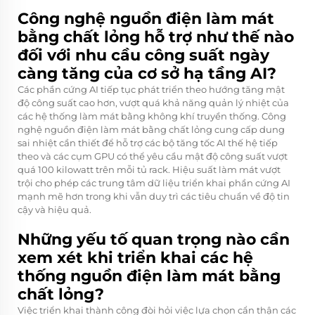
Công nghệ nguồn điện làm mát
bằng chất lỏng hỗ trợ như thế nào
đối với nhu cầu công suất ngày
càng tăng của cơ sở hạ tầng AI?
Các phần cứng AI tiếp tục phát triển theo hướng tăng mật
độ công suất cao hơn, vượt quá khả năng quản lý nhiệt của
các hệ thống làm mát bằng không khí truyền thống. Công
nghệ nguồn điện làm mát bằng chất lỏng cung cấp dung
sai nhiệt cần thiết để hỗ trợ các bộ tăng tốc AI thế hệ tiếp
theo và các cụm GPU có thể yêu cầu mật độ công suất vượt
quá 100 kilowatt trên mỗi tủ rack. Hiệu suất làm mát vượt
trội cho phép các trung tâm dữ liệu triển khai phần cứng AI
mạnh mẽ hơn trong khi vẫn duy trì các tiêu chuẩn về độ tin
cậy và hiệu quả.
Những yếu tố quan trọng nào cần
xem xét khi triển khai các hệ
thống nguồn điện làm mát bằng
chất lỏng?
Việc triển khai thành công đòi hỏi việc lựa chọn cẩn thận các