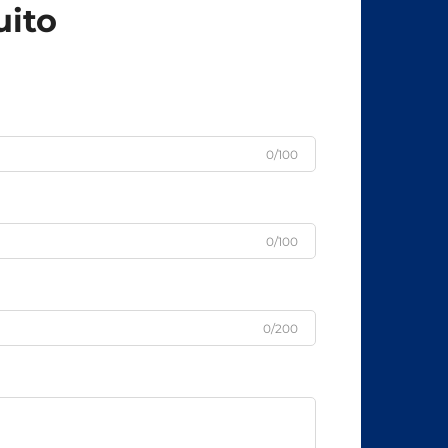
uito
0/100
0/100
0/200