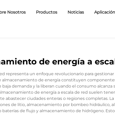
bre Nosotros
Productos
Noticias
Aplicació
amiento de energía a escal
d representa un enfoque revolucionario para gestionar l
 de almacenamiento de energía constituyen componentes 
 de baja demanda y la liberan cuando el consumo alcanz
 almacenamiento de energía a escala de red suelen ten
rmite abastecer ciudades enteras o regiones completas. L
 iones de litio, almacenamiento por bombeo hidráulico,
aterías de flujo y almacenamiento de hidrógeno. Estos