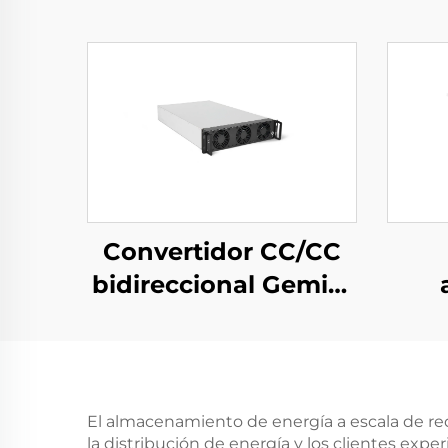
Convertidor CC/CC
bidireccional Gemini
125H
trif
por
de
pa
El almacenamiento de energía a escala de re
la distribución de energía y los clientes exp