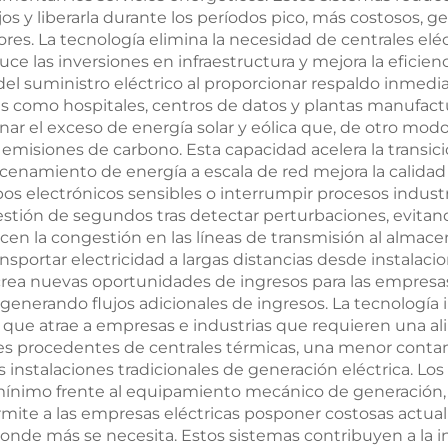
specializadas
W.
s y liberarla durante los períodos pico, más costosos, 
s. La tecnología elimina la necesidad de centrales eléct
uce las inversiones en infraestructura y mejora la eficie
d del suministro eléctrico al proporcionar respaldo inmed
as como hospitales, centros de datos y plantas manufactu
ar el exceso de energía solar y eólica que, de otro modo,
s emisiones de carbono. Esta capacidad acelera la transic
acenamiento de energía a escala de red mejora la calidad
os electrónicos sensibles o interrumpir procesos industr
uestión de segundos tras detectar perturbaciones, evitan
en la congestión en las líneas de transmisión al almacen
nsportar electricidad a largas distancias desde instalac
rea nuevas oportunidades de ingresos para las empresas 
 generando flujos adicionales de ingresos. La tecnología 
 lo que atrae a empresas e industrias que requieren una a
nes procedentes de centrales térmicas, una menor conta
instalaciones tradicionales de generación eléctrica. L
nimo frente al equipamiento mecánico de generación, l
permite a las empresas eléctricas posponer costosas actua
donde más se necesita. Estos sistemas contribuyen a la 