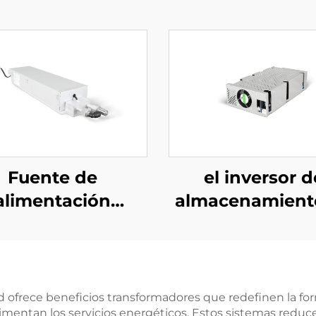
Fuente de
el inversor d
alimentación
almacenamient
ásica refrigerada
energía PCS de
 agua de 10 kW
kW integra 
 alta eficiencia
convertidor
ra aplicaciones
fotovoltaico de
d ofrece beneficios transformadores que redefinen la fo
erimentan los servicios energéticos. Estos sistemas reduc