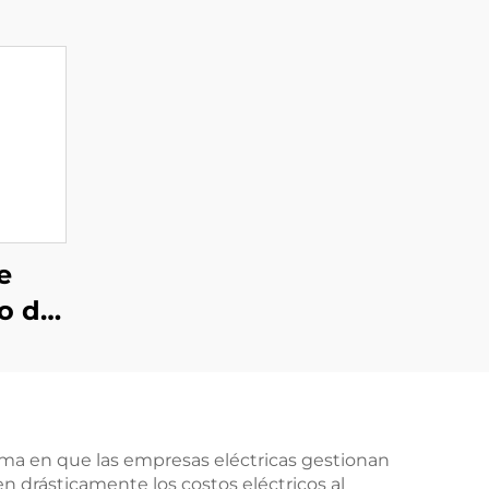
e
o de
 1,5
un
 400
rma en que las empresas eléctricas gestionan
en drásticamente los costos eléctricos al