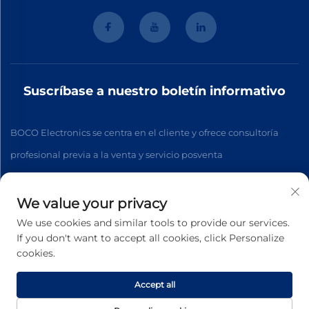
Suscríbase a nuestro boletín informativo
BOCO Electronics se centra en el cliente y ofrece consultoría
profesional previa a la venta y servicio posventa
We value your privacy
Suscribirse
We use cookies and similar tools to provide our services.
If you don't want to accept all cookies, click Personalize
cookies.
Derechos de autor © 2026 Hangzhou BOCO Electronics Co., Ltd.
Beijing Todos los derechos reservados. -
Política de
privacidad
Accept all