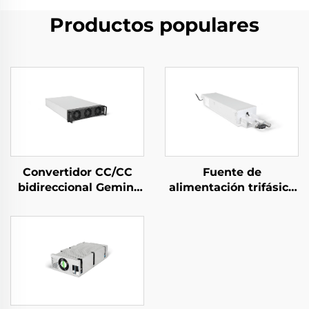
Productos populares
Convertidor CC/CC
Fuente de
bidireccional Gemini
alimentación trifásica
125H
refrigerada por agua
de 10 kW de alta
eficiencia para
aplicaciones
especializadas