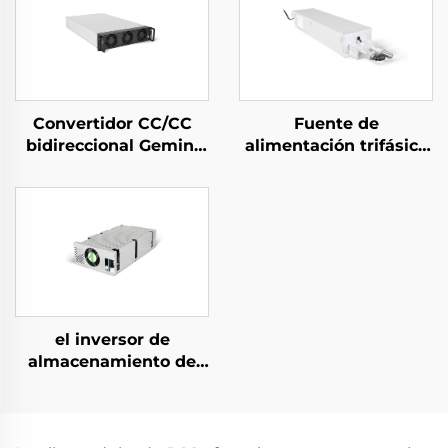
Convertidor CC/CC
Fuente de
bidireccional Gemini
alimentación trifásica
125H
refrigerada por agua
de 10 kW de alta
eficiencia para
aplicaciones
especializadas
el inversor de
almacenamiento de
energía PCS de 1,5 kW
integra un convertidor
fotovoltaico de 400 W.