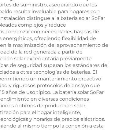
cortes de suministro, asegurando que los
spaldo resulta invaluable para hogares con
stalación distingue a la batería solar SoFar
ableados complejos y reduce
rios comenzar con necesidades básicas de
nergéticos, ofreciendo flexibilidad de
luyen la maximización del aprovechamiento de
idad de la red generada a partir de
oducción solar excedentaria previamente
icas de seguridad superan los estándares del
ciados a otras tecnologías de baterías. El
a, permitiendo un mantenimiento proactivo
lidad y rigurosos protocolos de ensayo que
 años de uso típico. La batería solar SoFar
 rendimiento en diversas condiciones
riodos óptimos de producción solar,
ización para el hogar inteligente,
rológicas y horarios de precios eléctricos.
niendo al mismo tiempo la conexión a esta