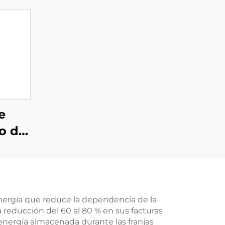
e
o de
 1,5
un
 400
energía que reduce la dependencia de la
 reducción del 60 al 80 % en sus facturas
 energía almacenada durante las franjas