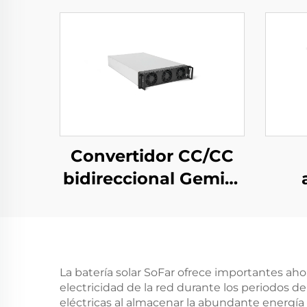
Convertidor CC/CC
bidireccional Gemini
125H
trif
por
de
pa
La batería solar SoFar ofrece importantes ah
electricidad de la red durante los periodos 
e
eléctricas al almacenar la abundante energía 