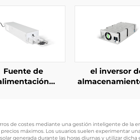
Fuente de
el inversor d
alimentación
almacenamient
ásica refrigerada
energía PCS de
 agua de 10 kW
kW integra 
 alta eficiencia
convertidor
ra aplicaciones
fotovoltaico de
orros de costes mediante una gestión inteligente de la 
de precios máximos. Los usuarios suelen experimentar una
specializadas
W.
solar generada durante las horas diurnas y utilizar dicha