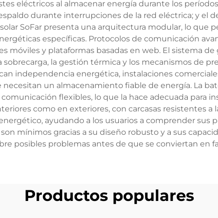
s eléctricos al almacenar energía durante los períodos de
 respaldo durante interrupciones de la red eléctrica; y e
solar SoFar presenta una arquitectura modular, lo que pe
géticas específicas. Protocolos de comunicación avanza
s móviles y plataformas basadas en web. El sistema de 
ra sobrecarga, la gestión térmica y los mecanismos de pre
scan independencia energética, instalaciones comerciale
 necesitan un almacenamiento fiable de energía. La bate
 comunicación flexibles, lo que la hace adecuada para inst
teriores como en exteriores, con carcasas resistentes a 
jo energético, ayudando a los usuarios a comprender sus 
son mínimos gracias a su diseño robusto y a sus capacid
bre posibles problemas antes de que se conviertan en fall
Productos populares