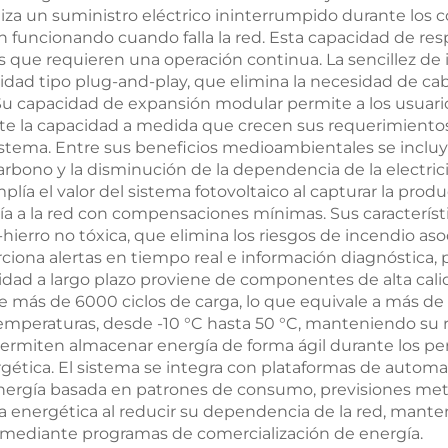
tiza un suministro eléctrico ininterrumpido durante los 
an funcionando cuando falla la red. Esta capacidad de re
que requieren una operación continua. La sencillez de in
ividad tipo plug-and-play, que elimina la necesidad de c
. Su capacidad de expansión modular permite a los usua
la capacidad a medida que crecen sus requerimientos e
 sistema. Entre sus beneficios medioambientales se inc
 carbono y la disminución de la dependencia de la electric
mplía el valor del sistema fotovoltaico al capturar la pr
a a la red con compensaciones mínimas. Sus característ
o-hierro no tóxica, que elimina los riesgos de incendio aso
rciona alertas en tiempo real e información diagnóstic
bilidad a largo plazo proviene de componentes de alta ca
más de 6000 ciclos de carga, lo que equivale a más de 15
temperaturas, desde -10 °C hasta 50 °C, manteniendo su
permiten almacenar energía de forma ágil durante los pe
gética. El sistema se integra con plataformas de automat
nergía basada en patrones de consumo, previsiones meteo
 energética al reducir su dependencia de la red, mante
 mediante programas de comercialización de energía.