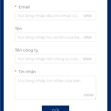
Email
0/100
Tên
0/100
Tên công ty
0/200
Tin nhắn
0/1000
GỬI