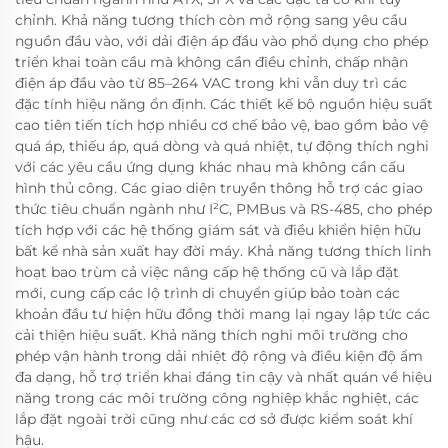
chỉnh. Khả năng tương thích còn mở rộng sang yêu cầu
nguồn đầu vào, với dải điện áp đầu vào phổ dụng cho phép
triển khai toàn cầu mà không cần điều chỉnh, chấp nhận
điện áp đầu vào từ 85–264 VAC trong khi vẫn duy trì các
đặc tính hiệu năng ổn định. Các thiết kế bộ nguồn hiệu suất
cao tiên tiến tích hợp nhiều cơ chế bảo vệ, bao gồm bảo vệ
quá áp, thiếu áp, quá dòng và quá nhiệt, tự động thích nghi
với các yêu cầu ứng dụng khác nhau mà không cần cấu
hình thủ công. Các giao diện truyền thông hỗ trợ các giao
thức tiêu chuẩn ngành như I²C, PMBus và RS-485, cho phép
tích hợp với các hệ thống giám sát và điều khiển hiện hữu
bất kể nhà sản xuất hay đời máy. Khả năng tương thích linh
hoạt bao trùm cả việc nâng cấp hệ thống cũ và lắp đặt
mới, cung cấp các lộ trình di chuyển giúp bảo toàn các
khoản đầu tư hiện hữu đồng thời mang lại ngay lập tức các
cải thiện hiệu suất. Khả năng thích nghi môi trường cho
phép vận hành trong dải nhiệt độ rộng và điều kiện độ ẩm
đa dạng, hỗ trợ triển khai đáng tin cậy và nhất quán về hiệu
năng trong các môi trường công nghiệp khắc nghiệt, các
lắp đặt ngoài trời cũng như các cơ sở được kiểm soát khí
hậu.