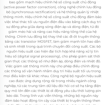
bao gồm mạch hiệu chỉnh hệ số công suất chủ động
(active power factor correction), công nghệ chỉnh lưu đồng
bộ (synchronous rectification) và hệ thống quản lý nhiệt
thông minh. Hiệu chỉnh hệ số công suất chủ động đảm bảo
việc khai thác tối ưu nguồn điện đầu vào bằng cách duy trì
sự đồng pha giữa dạng sóng điện áp và dòng điện, từ đó
giảm méo hài và nâng cao hiệu năng tổng thể của hệ
thống. Chỉnh lưu đồng bộ thay thế các đi-ốt truyền thống
bằng các transistor MOSFET, làm giảm mạnh tổn hao dẫn
và sinh nhiệt trong quá trình chuyển đổi công suất. Các bộ
nguồn hiệu suất cao hiện đại tích hợp khả năng xử lý tín
hiệu số (digital signal processing), cho phép giám sát thời
gian thực các thông số như điện áp, dòng điện và nhiệt độ.
Việc giám sát thông minh này cho phép điều chỉnh động
các thông số vận hành nhằm duy trì hiệu suất tối ưu trong
mọi điều kiện tải khác nhau. Công nghệ bộ nguồn hiệu suất
cao được ứng dụng rộng rãi trong nhiều ngành công
nghiệp, từ các trung tâm dữ liệu đòi hỏi cơ sở hạ tầng điện
quy mô lớn đến các thiết bị di động yêu cầu thời lượng pin
kéo dài. Trong lĩnh vực viễn thông, những bộ nguồn này
đảm bảo hoạt động tin cậy của thiết bị truyền thông then