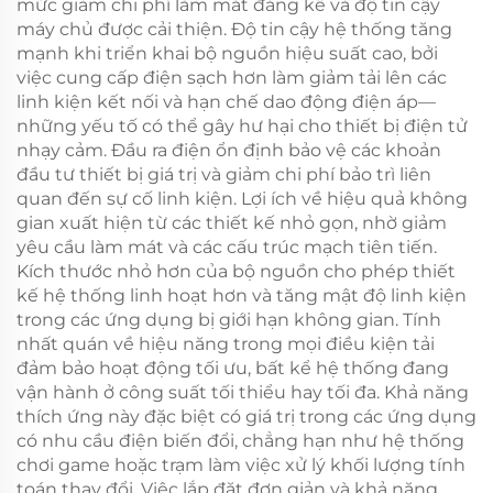
mức giảm chi phí làm mát đáng kể và độ tin cậy
máy chủ được cải thiện. Độ tin cậy hệ thống tăng
mạnh khi triển khai bộ nguồn hiệu suất cao, bởi
việc cung cấp điện sạch hơn làm giảm tải lên các
linh kiện kết nối và hạn chế dao động điện áp—
những yếu tố có thể gây hư hại cho thiết bị điện tử
nhạy cảm. Đầu ra điện ổn định bảo vệ các khoản
đầu tư thiết bị giá trị và giảm chi phí bảo trì liên
quan đến sự cố linh kiện. Lợi ích về hiệu quả không
gian xuất hiện từ các thiết kế nhỏ gọn, nhờ giảm
yêu cầu làm mát và các cấu trúc mạch tiên tiến.
Kích thước nhỏ hơn của bộ nguồn cho phép thiết
kế hệ thống linh hoạt hơn và tăng mật độ linh kiện
trong các ứng dụng bị giới hạn không gian. Tính
nhất quán về hiệu năng trong mọi điều kiện tải
đảm bảo hoạt động tối ưu, bất kể hệ thống đang
vận hành ở công suất tối thiểu hay tối đa. Khả năng
thích ứng này đặc biệt có giá trị trong các ứng dụng
có nhu cầu điện biến đổi, chẳng hạn như hệ thống
chơi game hoặc trạm làm việc xử lý khối lượng tính
toán thay đổi. Việc lắp đặt đơn giản và khả năng