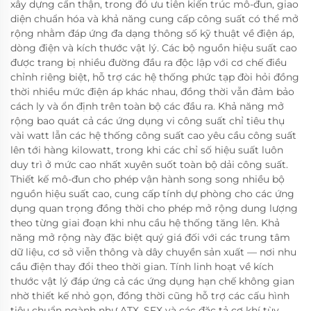
xây dựng cẩn thận, trong đó ưu tiên kiến trúc mô-đun, giao
diện chuẩn hóa và khả năng cung cấp công suất có thể mở
rộng nhằm đáp ứng đa dạng thông số kỹ thuật về điện áp,
dòng điện và kích thước vật lý. Các bộ nguồn hiệu suất cao
được trang bị nhiều đường đầu ra độc lập với cơ chế điều
chỉnh riêng biệt, hỗ trợ các hệ thống phức tạp đòi hỏi đồng
thời nhiều mức điện áp khác nhau, đồng thời vẫn đảm bảo
cách ly và ổn định trên toàn bộ các đầu ra. Khả năng mở
rộng bao quát cả các ứng dụng vi công suất chỉ tiêu thụ
vài watt lẫn các hệ thống công suất cao yêu cầu công suất
lên tới hàng kilowatt, trong khi các chỉ số hiệu suất luôn
duy trì ở mức cao nhất xuyên suốt toàn bộ dải công suất.
Thiết kế mô-đun cho phép vận hành song song nhiều bộ
nguồn hiệu suất cao, cung cấp tính dự phòng cho các ứng
dụng quan trọng đồng thời cho phép mở rộng dung lượng
theo từng giai đoạn khi nhu cầu hệ thống tăng lên. Khả
năng mở rộng này đặc biệt quý giá đối với các trung tâm
dữ liệu, cơ sở viễn thông và dây chuyền sản xuất — nơi nhu
cầu điện thay đổi theo thời gian. Tính linh hoạt về kích
thước vật lý đáp ứng cả các ứng dụng hạn chế không gian
nhờ thiết kế nhỏ gọn, đồng thời cũng hỗ trợ các cấu hình
tiêu chuẩn ngành như ATX, SFX và các đặc tả cơ khí tùy