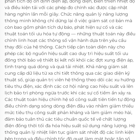
phân tích độ ổn định điện áp, dòng điện, biến thiên nhiệt độ
và điều kiện tải với các phép đo chính xác được cập nhật
hàng nghìn lần mỗi giây. Chức năng quản lý năng lượng
thông minh không chỉ dừng lại ở việc giám sát cơ bản mà
còn bao gồm phân tích dự báo, phát hiện sự cố và các
thuật toán tối ưu hóa tự động — những thuật toán này điều
chỉnh linh hoạt các thông số vận hành dựa trên yêu cầu
thay đổi của hệ thống. Cách tiếp cận toàn diện này cho
phép các bộ nguồn hiệu suất cao duy trì hiệu suất tối ưu
đồng thời bảo vệ thiết bị kết nối khỏi các đợt xung điện áp,
tình trạng quá dòng và quá tải nhiệt. Khả năng giám sát
cung cấp dữ liệu từ xa chi tiết thông qua các giao diện kỹ
thuật số, giúp quản trị viên hệ thống theo dõi các xu hướng
tiêu thụ điện, xác định các cơ hội nâng cao hiệu suất và lên
lịch bảo trì phòng ngừa trước khi các sự cố tiềm ẩn xảy ra.
Các thuật toán hiệu chỉnh hệ số công suất tiên tiến tự động
điều chỉnh dạng sóng dòng điện đầu vào nhằm giảm thiểu
mức tiêu thụ công suất phản kháng và làm giảm méo hài,
đảm bảo tuân thủ các tiêu chuẩn quốc tế về chất lượng
điện đồng thời tối đa hóa hiệu suất sử dụng năng lượng. Hệ
thống quản lý nhiệt liên tục giám sát nhiệt độ các linh kiện
bên trong và điều chỉnh tốc độ quạt làm mát hoặc tần số