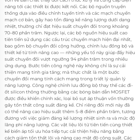
năng tới các thiết bị được kết nối. Các bộ nguồn truyền
thống dựa vào điều chỉnh tuyến tính và các mạch chuyển
mạch cơ bản, gây hao tổn đáng kể năng lượng dưới dạng
nhiệt, thường chỉ đạt hiệu suất chuyển đổi trong khoảng
70–80 phần trăm. Ngược lại, các bộ nguồn hiệu suất cao
tiên tiến sử dụng các cấu trúc chuyển mạch hiện đại nhất,
bao gồm bộ chuyển đổi cộng hưởng, chỉnh lưu đồng bộ và
thiết kế từ tính nâng cao — những yếu tố này giúp đẩy hiệu
suất chuyển đổi vượt ngưỡng 94 phần trăm trong nhiều
ứng dụng. Bước tiến công nghệ này không chỉ là sự cải
thiện mang tính gia tăng; mà thực chất là một bước
chuyển đổi mang tính cách mạng trong triết lý quản lý
năng lượng. Công nghệ chỉnh lưu đồng bộ thay thế các đi-
ốt silicon thông thường bằng các bóng bán dẫn MOSFET
được điều khiển chính xác, loại bỏ sụt áp thuận vốn thường
gây tổn thất công suất đáng kể. Chỉ riêng đổi mới này đã
có thể nâng cao hiệu suất thêm 5–8 điểm phần trăm, tương
đương với việc giảm đáng kể lượng nhiệt sinh ra và mức độ
lãng phí năng lượng. Các vật liệu lõi từ tiên tiến cùng thiết
kế biến áp tối ưu hóa tiếp tục cải thiện hiệu năng bằng
cách giảm tổn thất lõi và nâng cao mật độ công suất. Các