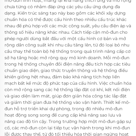
mô-đun linh hoạt, mang lại khả năng thích ứng và mở rộng
chưa từng có nhằm đáp ứng các yêu cầu ứng dụng đa
dạng. Kiến trúc sáng tạo này bao gồm các khối xây dựng
chuẩn hóa có thể được cấu hình theo nhiều cấu trúc khác
nhau để phù hợp với các mức công suất, yêu cầu điện áp và
thông số hiệu năng khác nhau. Cách tiếp cận mô-đun cho
phép người dùng bắt đầu với một cấu hình cơ bản và mở
rộng dần công suất khi nhu cầu tăng lên, từ đó loại bỏ nhu
cầu thay thế toàn bộ hệ thống trong quá trình nâng cấp cơ
sở hạ tầng hoặc mở rộng quy mô kinh doanh. Mỗi mô-đun
trong hệ thống chuyển đổi điện năng đều tích hợp các tiêu
chuẩn giao diện, giao thức truyền thông và hệ thống điều
khiển giống hệt nhau, đảm bảo khả năng tích hợp liền
mạch bất kể mức độ phức tạp của cấu hình. Việc chuẩn hóa
còn mở rộng sang các hệ thống lắp đặt cơ khí, kết nối điện
và giao diện làm mát, giúp đơn giản hóa công tác lắp đặt
và giảm thời gian đưa hệ thống vào vận hành. Thiết kế mô-
đun hỗ trợ triển khai dự phòng, trong đó nhiều mô-đun
hoạt động song song để cung cấp khả năng sao lưu và
nâng cao độ tin cậy. Trong trường hợp một mô-đun gặp sự
cố, các mô-đun còn lại tiếp tục vận hành trong khi mô-đun
lỗi được thay thế, từ đó tối thiểu hóa thời gian ngừng hoạt