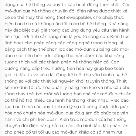
động của hệ thống và duy trì các hoạt động then chốt. Các
mô-đun của hệ thống chuyển đổi điện năng được thiết kế
để có thể thay thế nóng (hot-swappable), cho phép thực
hiện bảo trì mà không cần tắt toàn bộ hệ thống. Khả năng
này đặc biệt quý giá trong các ứng dụng yêu cầu vận hành
liên tục, nơi tính sẵn sàng cao là yếu tố sống còn. Kiến trúc
linh hoạt cho phép nâng cấp công nghệ trong tương lai
bằng cách thay thế chọn lọc các mô-đun cũ bằng các mô-
đun mới, tiên tiến hơn, đồng thời vẫn đảm bảo khả năng
tương thích với các thành phần hệ thống hiện có. Con
đường nâng cấp theo hướng tiến hóa này giúp bảo toàn
giá trị đầu tư và kéo dài đáng kể tuổi thọ vận hành của hệ
thống so với các thiết kế nguyên khối truyền thống. Thiết
kế mô-đun tối ưu hóa quản lý hàng tồn kho và nhu cầu phụ
tùng thay thế, bởi một số lượng hạn chế các mô-đun chuẩn
có thể hỗ trợ nhiều cấu hình hệ thống khác nhau. Việc đào
tạo bảo trì và các quy trình xử lý sự cố cũng được đơn giản
hóa nhờ chuẩn hóa mô-đun, qua đó giảm độ phức tạp vận
hành và chi phí liên quan. Kiến trúc mô-đun của hệ thống
chuyển đổi điện năng hỗ trợ các cấu hình lắp đặt phân tán,
cho phép bố trí tối ưu các mô-đun khắp cơ sở nhằm rút