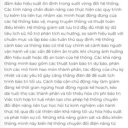
đảm bảo hiệu suất ổn định trong suốt vòng đời hệ thống.
Các tính năng chẩn đoán nâng cao thực hiện các quy trình
tự kiểm tra liên tục nhằm xác minh hoạt động đúng của
các hệ thống bảo vệ, mạng truyền thông và thuật toán
điều khiển. Hệ thống giám sát lưu trữ đầy đủ nhật ký dữ
liệu lịch sử, hỗ trợ phân tích xu hướng, so sánh hiệu suất với
chuẩn mực và lập báo cáo tuân thủ quy định. Hệ thống
cảnh báo và thông báo có thể tùy chỉnh sẽ cảnh báo người
vận hành về các vấn đề tiềm ẩn trước khi chúng ảnh hưởng
đến hiệu suất hoặc độ an toàn của hệ thống. Các khả năng
thông minh bao gồm các thuật toán bảo trì dự báo, phân
tích các mô hình hao mòn thành phần, tác động của chu kỳ
nhiệt và các yếu tố gây căng thẳng điện để đề xuất lịch
trình bảo trì tối ưu. Cách tiếp cận chủ động này làm giảm
đáng kể thời gian ngừng hoạt động ngoài kế hoạch, kéo
dài tuổi thọ các thành phần và tối thiểu hóa chi phí bảo trì.
Việc tích hợp trí tuệ nhân tạo cho phép hệ thống chuyển
đổi điện năng liên tục học hỏi từ kinh nghiệm vận hành
thực tế, qua đó cải thiện dần khả năng tối ưu hóa hiệu suất
và phát hiện sự cố. Những khả năng giám sát và điều khiển
thông minh này biến hệ thống chuyển đổi điện năng từ