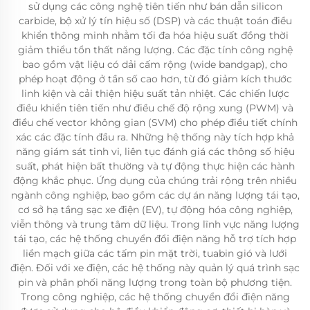
sử dụng các công nghệ tiên tiến như bán dẫn silicon
carbide, bộ xử lý tín hiệu số (DSP) và các thuật toán điều
khiển thông minh nhằm tối đa hóa hiệu suất đồng thời
giảm thiểu tổn thất năng lượng. Các đặc tính công nghệ
bao gồm vật liệu có dải cấm rộng (wide bandgap), cho
phép hoạt động ở tần số cao hơn, từ đó giảm kích thước
linh kiện và cải thiện hiệu suất tản nhiệt. Các chiến lược
điều khiển tiên tiến như điều chế độ rộng xung (PWM) và
điều chế vector không gian (SVM) cho phép điều tiết chính
xác các đặc tính đầu ra. Những hệ thống này tích hợp khả
năng giám sát tinh vi, liên tục đánh giá các thông số hiệu
suất, phát hiện bất thường và tự động thực hiện các hành
động khắc phục. Ứng dụng của chúng trải rộng trên nhiều
ngành công nghiệp, bao gồm các dự án năng lượng tái tạo,
cơ sở hạ tầng sạc xe điện (EV), tự động hóa công nghiệp,
viễn thông và trung tâm dữ liệu. Trong lĩnh vực năng lượng
tái tạo, các hệ thống chuyển đổi điện năng hỗ trợ tích hợp
liền mạch giữa các tấm pin mặt trời, tuabin gió và lưới
điện. Đối với xe điện, các hệ thống này quản lý quá trình sạc
pin và phân phối năng lượng trong toàn bộ phương tiện.
Trong công nghiệp, các hệ thống chuyển đổi điện năng