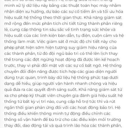
minh xử lý dữ liệu này bằng các thuật toán học máy nhằm
nhận diện xu hướng, dự báo các sự cố tiềm ẩn và tối ưu hóa
hiệu suất hệ thống theo thời gian thực. Khả năng giám sát
mở rộng đến mức phân tích chi tiết từng thành phần riêng
lẻ, cung cấp thông tin sâu sắc về tình trạng sức khỏe và
hiệu suất của các linh kiện bán dẫn, tụ điện, cuộn cảm và hệ
thống làm mát. Việc giám sát ở mức độ chi tiết này cho
phép phát hiện sớm hiện tượng suy giảm hiệu năng của
các thành phần, từ đó đội ngũ bảo trì có thể lên lịch thay
thế trong các đợt ngừng hoạt động đã được lên kế hoạch
trước, thay vì phải đối mặt với các sự cố bất ngờ. Hệ thống
chuyển đổi điện năng được tích hợp các giao diện người
dùng trực quan, trình bày dữ liệu hệ thống phức tạp dưới
dạng dễ hiểu, giúp người vận hành nhanh chóng và hiệu
quả đưa ra các quyết định sáng suốt. Khả năng giám sát từ
xa cho phép kỹ thuật viên chuyên gia đánh giá hiệu suất hệ
thống từ bất kỳ vị trí nào, cung cấp hỗ trợ tức thì và rút
ngắn thời gian phản ứng đối với các hoạt động bảo trì. Hệ
thống điều khiển thông minh tự động điều chỉnh các
thông số vận hành để bù trừ cho các điều kiện môi trường
thay đổi, dao động tải và quá trình lão hóa các thành phần,