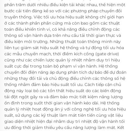
phần trăm dưới nhiều điều kiện tải khác nhau, thể hiện một
bước cải tiến đáng kể so với các phương pháp chuyển đổi
truyền thống. Việc tối ưu hóa hiệu suất không chỉ giới hạn
ở các thành phần phần cứng mà còn bao gồm các thuật
toán điều khiển tinh vi, có khả năng điều chỉnh động các
thông số vận hành dựa trên nhu cầu tải thời gian thực và
điều kiện môi trường. Những thuật toán thông minh này
liên tục giám sát hiệu suất hệ thống và tự động tối ưu hóa
các mẫu chuyển mạch, thời điểm kích cổng (gate drive)
cũng như các chiến lược quản lý nhiệt nhằm duy trì hiệu
suất cực đại trong toàn bộ phạm vi vận hành. Hệ thống
chuyển đổi điện năng áp dụng phân tích dự báo để dự đoán
những thay đổi tải và chủ động điều chỉnh các thông số hệ
thống nhằm đảm bảo hiệu suất tối ưu. Cách tiếp cận chủ
động này loại bỏ các tổn thất hiệu suất do các biến động
tải đột ngột gây ra và đảm bảo mức tiết kiệm năng lượng
ổn định trong suốt thời gian vận hành kéo dài. Hệ thống
quản lý nhiệt hoạt động ăn ý với công nghệ tối ưu hóa hiệu
suất, sử dụng các kỹ thuật làm mát tiên tiến cùng vật liệu
giao diện nhiệt hiện đại nhằm duy trì nhiệt độ vận hành tối
ưu đồng thời giảm thiểu yêu cầu năng lượng làm mát. Kết