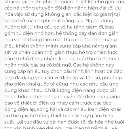
khai và giảm chi phí liên quan. Thiết kế nhỏ gọn của
các hệ thống chuyển đổi điện năng hiện đại tối ưu
hóa việc sử dụng không gian, đặc biệt có giá trị tại
các cơ sở mà chi phí mặt bằng cao. Người dùng
hưởng lợi từ nhu cầu cơ sở hạ tầng giảm đi, bao
gồm tủ điện nhỏ hơn, hệ thống dây dẫn đơn giản
hóa và hệ thống làm mát thu nhỏ. Các tính năng
điều khiển thông minh cung cấp khả năng giám
sát và chẩn đoán thời gian thực, hỗ trợ chiến lược
bảo trì chủ động nhằm kéo dài tuổi thọ thiết bị và
ngăn ngừa các sự cố bất ngờ. Các hệ thống này
cung cấp nhiều tùy chọn cấu hình linh hoạt để đáp
ứng đa dạng yêu cầu về điện áp và tần số, phù hợp
cho triển khai quốc tế cũng như các nhu cầu ứng
dụng khác nhau. Chất lượng điện năng được cải
thiện bởi các hệ thống chuyển đổi điện năng giúp
bảo vệ thiết bị điện tử nhạy cảm trước các dao
động điện áp, sóng hài và các nhiễu loạn điện khác
có thể gây hư hỏng thiết bị hoặc suy giảm hiệu
suất. Lợi tức đầu tư dài hạn được tối đa hóa nhờ tuổi
thọ vận hành kéo dài, nhu cầu bảo trì tối thiểu và