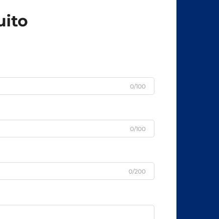
uito
0/100
0/100
0/200