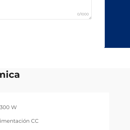
0/1000
mica
1300 W
limentación CC