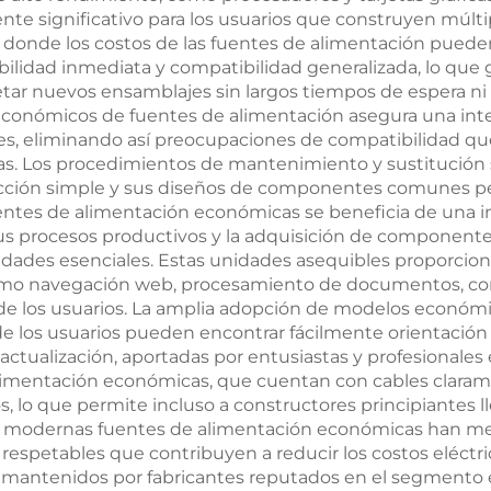
specializadas
W.
te significativo para los usuarios que construyen múlti
 donde los costos de las fuentes de alimentación pued
ilidad inmediata y compatibilidad generalizada, lo que 
r nuevos ensamblajes sin largos tiempos de espera ni p
económicos de fuentes de alimentación asegura una inte
tes, eliminando así preocupaciones de compatibilidad qu
as. Los procedimientos de mantenimiento y sustitución s
cción simple y sus diseños de componentes comunes perm
uentes de alimentación económicas se beneficia de una in
 sus procesos productivos y la adquisición de component
alidades esenciales. Estas unidades asequibles proporc
como navegación web, procesamiento de documentos, co
s de los usuarios. La amplia adopción de modelos econó
e los usuarios pueden encontrar fácilmente orientación 
tualización, aportadas por entusiastas y profesionales
e alimentación económicas, que cuentan con cables clar
 lo que permite incluso a constructores principiantes lle
las modernas fuentes de alimentación económicas han m
a respetables que contribuyen a reducir los costos eléct
d mantenidos por fabricantes reputados en el segmento