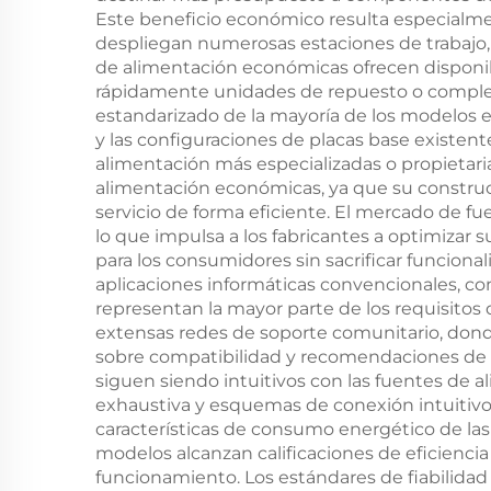
e
Este beneficio económico resulta especialmen
despliegan numerosas estaciones de trabajo,
de alimentación económicas ofrecen disponib
rápidamente unidades de repuesto o completa
estandarizado de la mayoría de los modelos 
y las configuraciones de placas base existen
alimentación más especializadas o propietari
alimentación económicas, ya que su constru
servicio de forma eficiente. El mercado de f
lo que impulsa a los fabricantes a optimizar
para los consumidores sin sacrificar funcion
aplicaciones informáticas convencionales, 
representan la mayor parte de los requisito
extensas redes de soporte comunitario, dond
sobre compatibilidad y recomendaciones de ac
siguen siendo intuitivos con las fuentes d
exhaustiva y esquemas de conexión intuitivos,
características de consumo energético de 
modelos alcanzan calificaciones de eficienci
funcionamiento. Los estándares de fiabilida