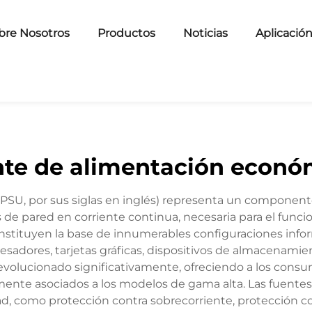
bre Nosotros
Productos
Noticias
Aplicació
nte de alimentación econó
SU, por sus siglas en inglés) representa un componente
 de pared en corriente continua, necesaria para el funci
nstituyen la base de innumerables configuraciones inf
rocesadores, tarjetas gráficas, dispositivos de almacenam
volucionado significativamente, ofreciendo a los consu
ualmente asociados a los modelos de gama alta. Las fuen
d, como protección contra sobrecorriente, protección c