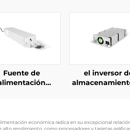
Fuente de
el inversor d
alimentación
almacenamient
ásica refrigerada
energía PCS de
 agua de 10 kW
kW integra 
 alta eficiencia
convertidor
ra aplicaciones
fotovoltaico de
alimentación económica radica en su excepcional relación
o rendimiento, como procesadores y tarjetas gráficas, si