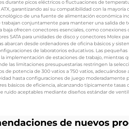
 durante picos eléctricos o fluctuaciones de temperatu
 ATX, garantizando así su compatibilidad con la mayoría 
ecnológico de una fuente de alimentación económica inc
e trabajan conjuntamente para mantener una salida de te
 baja ofrecen conectores esenciales, como conexiones de
ores SATA para unidades de disco y conectores Molex p
as abarcan desde ordenadores de oficina básicos y sist
onfiguraciones de laboratorios educativos. Las pequeñas
la implementación de estaciones de trabajo, mientras qu
e las limitaciones presupuestarias restringen la selec
 de potencia de 300 vatios a 750 vatios, adecuándose as
ividad hasta configuraciones de juego moderadamente po
 básicos de eficiencia, alcanzando típicamente tasas de
 ruido aceptables mediante diseños estándar de ventila
endaciones de nuevos pro