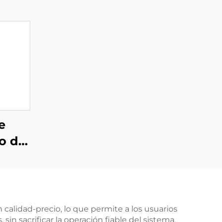
e
o de
 1,5
un
 400
 calidad-precio, lo que permite a los usuarios
n sacrificar la operación fiable del sistema.