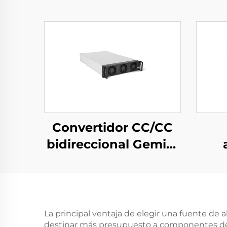
Convertidor CC/CC
bidireccional Gemini
125H
trif
por
de
pa
La principal ventaja de elegir una fuente de 
destinar más presupuesto a componentes de alt