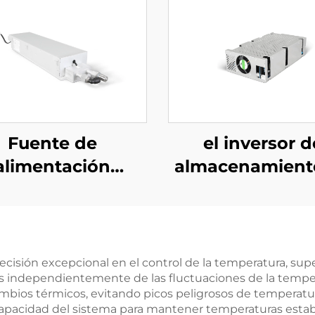
Fuente de
el inversor d
alimentación
almacenamient
ásica refrigerada
energía PCS de
 agua de 10 kW
kW integra 
 alta eficiencia
convertidor
ra aplicaciones
fotovoltaico de
precisión excepcional en el control de la temperatura, s
s independientemente de las fluctuaciones de la tempe
specializadas
W.
mbios térmicos, evitando picos peligrosos de temperatu
pacidad del sistema para mantener temperaturas estable