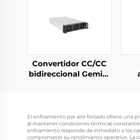
Convertidor CC/CC
bidireccional Gemini
125H
trif
por
de
pa
El enfriamiento por aire forzado ofrece una 
al mantener condiciones térmicas constante
e
enfriamiento responde de inmediato a los ca
comprometer su rendimiento operativo. La ca