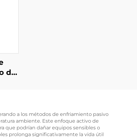
e
o de
 1,5
un
 400
uperando a los métodos de enfriamiento pasivo
ratura ambiente. Este enfoque activo de
ra que podrían dañar equipos sensibles o
s prolonga significativamente la vida útil