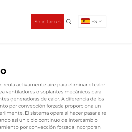
n
ES
Solicitar un
presupuesto
do
rcula activamente aire para eliminar el calor
a ventiladores o soplantes mecánicos para
ntes generadoras de calor. A diferencia de los
ento por convección forzada proporciona un
ilmente. El sistema opera al hacer pasar aire
ando así un ciclo continuo de intercambio
miento por convección forzada incorporan