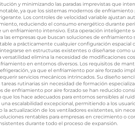
titución y minimizando las paradas imprevistas que inte
ja notable, ya que los sistemas modernos de enfriamient
igerante. Los controles de velocidad variable ajustan 
amiento, reduciendo el consumo energético durante peri
 un enfriamiento intensivo. Esta operación inteligente s
las empresas que buscan soluciones de enfriamiento sos
ptable a prácticamente cualquier configuración espacial 
integrarse en estructuras existentes o diseñarse como 
a versatilidad elimina la necesidad de modificaciones cos
riamiento en entornos diversos. Los requisitos de man
rigeración, ya que el enfriamiento por aire forzado impl
in requerir servicios mecánicos intrincados. Su diseño se
as tareas rutinarias sin necesidad de formación especial
os de enfriamiento por aire forzado se han reducido con
lo que los hace adecuados para entornos sensibles al ruido
 una escalabilidad excepcional, permitiendo a los usuari
 la actualización de los ventiladores existentes, sin ne
soluciones rentables para empresas en crecimiento o c
istentes durante todo el proceso de expansión.