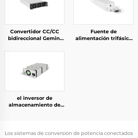
Convertidor CC/CC
Fuente de
bidireccional Gemini
alimentación trifásica
125H
refrigerada por agua
de 10 kW de alta
eficiencia para
aplicaciones
especializadas
el inversor de
almacenamiento de
energía PCS de 1,5 kW
integra un convertidor
fotovoltaico de 400 W.
Los sistemas de conversión de potencia conectados