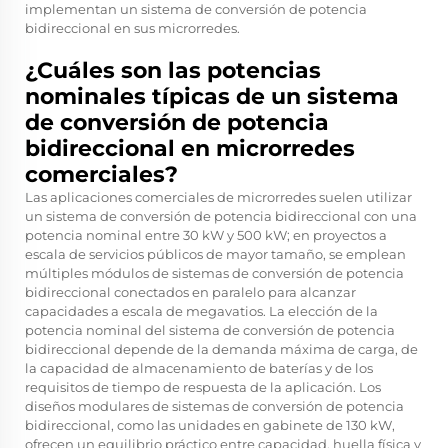
implementan un sistema de conversión de potencia
bidireccional en sus microrredes.
¿Cuáles son las potencias
nominales típicas de un sistema
de conversión de potencia
bidireccional en microrredes
comerciales?
Las aplicaciones comerciales de microrredes suelen utilizar
un sistema de conversión de potencia bidireccional con una
potencia nominal entre 30 kW y 500 kW; en proyectos a
escala de servicios públicos de mayor tamaño, se emplean
múltiples módulos de sistemas de conversión de potencia
bidireccional conectados en paralelo para alcanzar
capacidades a escala de megavatios. La elección de la
potencia nominal del sistema de conversión de potencia
bidireccional depende de la demanda máxima de carga, de
la capacidad de almacenamiento de baterías y de los
requisitos de tiempo de respuesta de la aplicación. Los
diseños modulares de sistemas de conversión de potencia
bidireccional, como las unidades en gabinete de 130 kW,
ofrecen un equilibrio práctico entre capacidad, huella física y