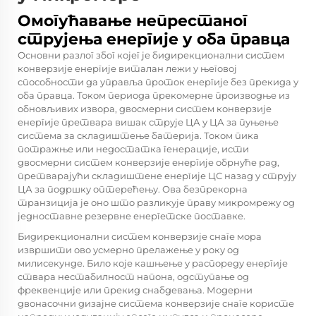
Омогућавање непрестаног
струјења енергије у оба правца
Основни разлог због којег је бидирекционални систем
конверзије енергије виталан лежи у његовој
способности да управља проток енергије без прекида у
оба правца. Током периода прекомерне производње из
обновљивих извора, двосмерни систем конверзије
енергије претвара вишак струје ЦА у ЦА за пуњење
система за складиштење батерија. Током пика
потражње или недостатка генерације, исти
двосмерни систем конверзије енергије обрнуће рад,
претварајући складиштене енергије ЦС назад у струју
ЦА за подршку оптерећењу. Ова безпрекорна
транзиција је оно што разликује праву микромрежу од
једноставне резервне енергетске поставке.
Бидирекционални систем конверзије снаге мора
извршити ово усмерно прелажење у року од
милисекунде. Било које кашњење у распореду енергије
ствара нестабилност напона, одступање од
фреквенције или прекид снабдевања. Модерни
двонасочни дизајне система конверзије снаге користе