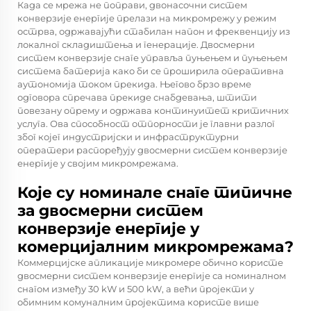
Када се мрежа не поправи, двонасочни систем
конверзије енергије прелази на микромрежу у режим
острва, одржавајући стабилан напон и фреквенцију из
локалног складиштења и генерације. Двосмерни
систем конверзије снаге управља пуњењем и пуњењем
система батерија како би се проширила оперативна
аутономија током прекида. Његово брзо време
одговора спречава прекиде снабдевања, штити
повезану опрему и одржава континуитет критичних
услуга. Ова способност отпорности је главни разлог
због којег индустријски и инфраструктурни
оператери распоређују двосмерни систем конверзије
енергије у својим микромрежама.
Које су номинале снаге типичне
за двосмерни систем
конверзије енергије у
комерцијалним микромрежама?
Коммерцијске апликације микромере обично користе
двосмерни систем конверзије енергије са номиналном
снагом између 30 kW и 500 kW, а већи пројекти у
обимним комуналним пројектима користе више