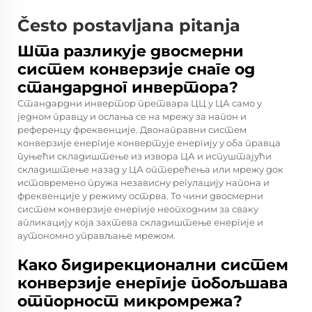
Često postavljana pitanja
Шта разликује двосмерни
систем конверзије снаге од
стандардног инвертора?
Стандардни инвертор претвара ЦЦ у ЦА само у
једном правцу и ослања се на мрежу за напон и
референцу фреквенције. Двонаправни систем
конверзије енергије конвертује енергију у оба правца
пуњећи складиштење из извора ЦА и испуштајући
складиштење назад у ЦА оптерећења или мрежу док
истовремено пружа независну регулацију напона и
фреквенције у режиму острва. То чини двосмерни
систем конверзије енергије неопходним за сваку
апликацију која захтева складиштење енергије и
аутономно управљање мрежом.
Како бидирекционални систем
конверзије енергије побољшава
отпорност микромрежа?