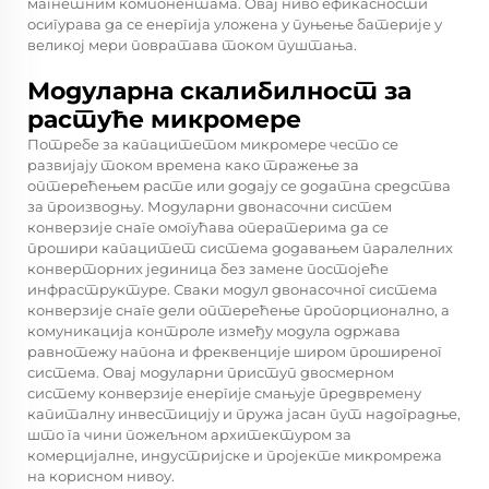
магнетним компонентама. Овај ниво ефикасности
осигурава да се енергија уложена у пуњење батерије у
великој мери повратава током пуштања.
Модуларна скалибилност за
растуће микромере
Потребе за капацитетом микромере често се
развијају током времена како тражење за
оптерећењем расте или додају се додатна средства
за производњу. Модуларни двонасочни систем
конверзије снаге омогућава оператерима да се
прошири капацитет система додавањем паралелних
конверторних јединица без замене постојеће
инфраструктуре. Сваки модул двонасочног система
конверзије снаге дели оптерећење пропорционално, а
комуникација контроле између модула одржава
равнотежу напона и фреквенције широм проширеног
система. Овај модуларни приступ двосмерном
систему конверзије енергије смањује предвремену
капиталну инвестицију и пружа јасан пут надоградње,
што га чини пожељном архитектуром за
комерцијалне, индустријске и пројекте микромрежа
на корисном нивоу.