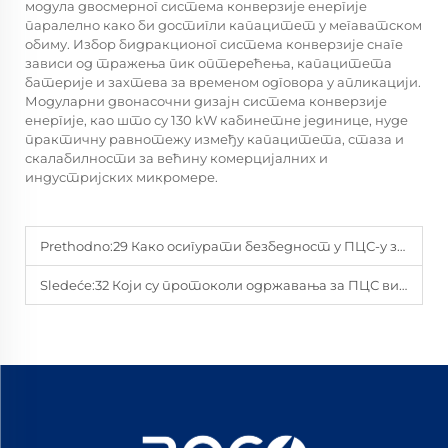
модула двосмерног система конверзије енергије
паралелно како би достигли капацитет у мегаватском
обиму. Избор бидракционог система конверзије снаге
зависи од тражења пик оптерећења, капацитета
батерије и захтева за временом одговора у апликацији.
Модуларни двонасочни дизајн система конверзије
енергије, као што су 130 kW кабинетне јединице, нуде
практичну равнотежу између капацитета, стаза и
скалабилности за већину комерцијалних и
индустријских микромере.
Prethodno:
29 Како осигурати безбедност у ПЦС-у за складиштење енергије од 130 кВт током пиковог испуштања
Sledeće:
32 Који су протоколи одржавања за ПЦС високе снаге за БЕСС