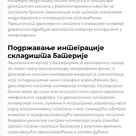
напредну модулацију опсеге импулса и процесоре
дигиталних сигнала у реалном времену како би се
постигле брзине транзиције које штите осетљиве
индустријске и комерцијалне оптерећење.
Прецизност двосмерног система конверзије енергије
директно одређује квалитет енергије испоручене у
микромрежи.
Подржавање интеграције
складишта батерије
Заштита енергије у батеријама је централна ствар
за скоро сваку архитектуру микромрежа данас, а
двосмерни систем конверзије енергије је технологија
која складиштење чини стварно коришћеним. Без
двосмерног система конверзије енергије, батеријска
банка може да пуни или испусти само преко одвојеног,
неефикасног хардвера. Са двонасочним системом
конверзије снаге, пуњење и испуштање управљају кроз
једну оптимизовану степену снаге, смањујући губитке
енергије и поједностављајући архитектуру система.
Бидирекционални систем конверзије снаге такође
прати стање наплате батерије у реалном времену,
спречавајући преоптерећење и услови дубоког