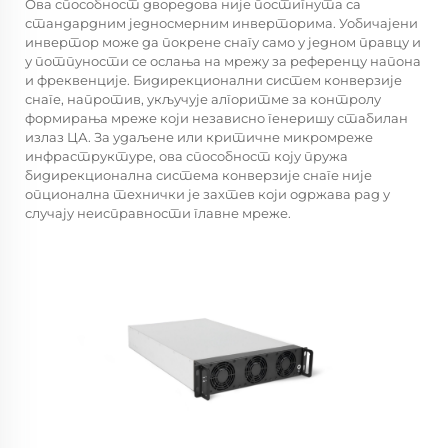
Ова способност дворедова није постигнута са
стандардним једносмерним инверторима. Уобичајени
инвертор може да покрене снагу само у једном правцу и
у потпуности се ослања на мрежу за референцу напона
и фреквенције. Бидирекционални систем конверзије
снаге, напротив, укључује алгоритме за контролу
формирања мреже који независно генеришу стабилан
излаз ЦА. За удаљене или критичне микромреже
инфраструктуре, ова способност коју пружа
бидирекционална система конверзије снаге
није
опционална технички је захтев који одржава рад у
случају неисправности главне мреже.