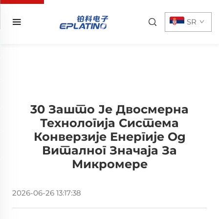
SR
30 Зашто Је Двосмерна
Технологија Система
Конверзије Енергије Од
Виталног Значаја За
Микромере
2026-06-26 13:17:38