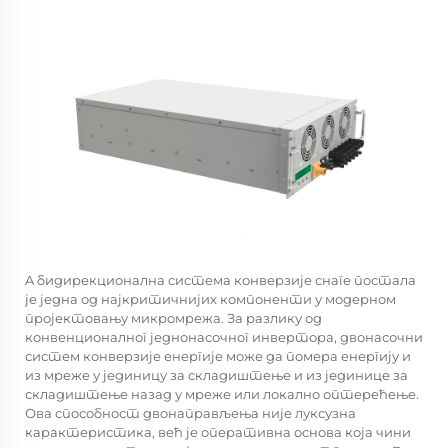
A
бидирекционална система конверзије снаге
постала
је једна од најкритичнијих компоненти у модерном
пројектовању микромрежа. За разлику од
конвенционалног једнонасочног инвертора, двонасочни
систем конверзије енергије може да помера енергију и
из мреже у јединицу за складиштење и из јединице за
складиштење назад у мреже или локално оптерећење.
Ова способност двонаправљења није луксузна
карактеристика, већ је оперативна основа која чини