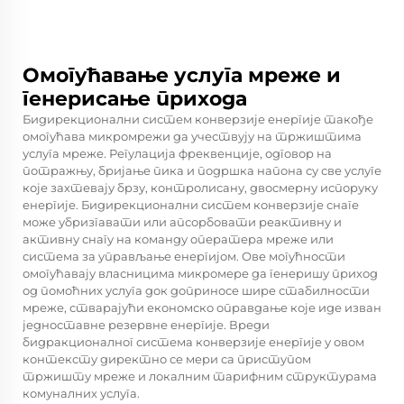
Омогућавање услуга мреже и
генерисање прихода
Бидирекционални систем конверзије енергије такође
омогућава микромрежи да учествују на тржиштима
услуга мреже. Регулација фреквенције, одговор на
потражњу, бријање пика и подршка напона су све услуге
које захтевају брзу, контролисану, двосмерну испоруку
енергије. Бидирекционални систем конверзије снаге
може убризгавати или апсорбовати реактивну и
активну снагу на команду оператера мреже или
система за управљање енергијом. Ове могућности
омогућавају власницима микромере да генеришу приход
од помоћних услуга док доприносе шире стабилности
мреже, стварајући економско оправдање које иде изван
једноставне резервне енергије. Вреди
бидракционалног система конверзије енергије у овом
контексту директно се мери са приступом
тржишту мреже и локалним тарифним структурама
комуналних услуга.