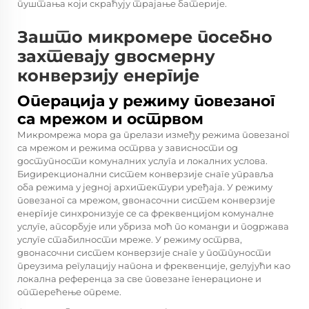
пуштања који скраћују трајање батерије.
Зашто микромере посебно
захтевају двосмерну
конверзију енергије
Операција у режиму повезаног
са мрежом и острвом
Микромрежа мора да прелази између режима повезаног
са мрежом и режима острва у зависности од
доступности комуналних услуга и локалних услова.
Бидирекционални систем конверзије снаге управља
оба режима у једној архитектури уређаја. У режиму
повезаног са мрежом, двонасочни систем конверзије
енергије синхронизује се са фреквенцијом комуналне
услуге, апсорбује или убриза моћ по команди и подржава
услуге стабилности мреже. У режиму острва,
двонасочни систем конверзије снаге у потпуности
преузима регулацију напона и фреквенције, делујући као
локална референца за све повезане генерационе и
оптерећење опреме.