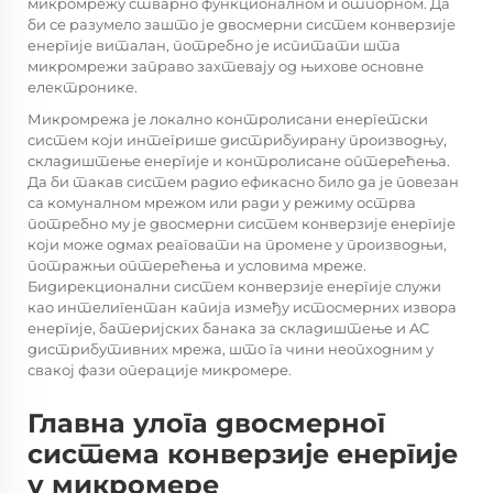
микромрежу стварно функционалном и отпорном. Да
би се разумело зашто је двосмерни систем конверзије
енергије виталан, потребно је испитати шта
микромрежи заправо захтевају од њихове основне
електронике.
Микромрежа је локално контролисани енергетски
систем који интегрише дистрибуирану производњу,
складиштење енергије и контролисане оптерећења.
Да би такав систем радио ефикасно било да је повезан
са комуналном мрежом или ради у режиму острва
потребно му је двосмерни систем конверзије енергије
који може одмах реаговати на промене у производњи,
потражњи оптерећења и условима мреже.
Бидирекционални систем конверзије енергије служи
као интелигентан капија између истосмерних извора
енергије, батеријских банака за складиштење и AC
дистрибутивних мрежа, што га чини неопходним у
свакој фази операције микромере.
Главна улога двосмерног
система конверзије енергије
у микромере