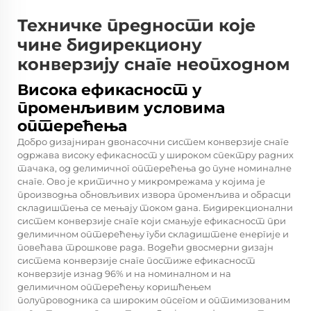
Техничке предности које
чине бидирекциону
конверзију снаге неопходном
Висока ефикасност у
променљивим условима
оптерећења
Добро дизајниран двонасочни систем конверзије снаге
одржава високу ефикасност у широком спектру радних
тачака, од делимичног оптерећења до пуне номиналне
снаге. Ово је критично у микромрежама у којима је
производња обновљивих извора променљива и обрасци
складиштења се мењају током дана. Бидирекционални
систем конверзије снаге који смањује ефикасност при
делимичном оптерећењу губи складиштене енергије и
повећава трошкове рада. Водећи двосмерни дизајн
система конверзије снаге постиже ефикасност
конверзије изнад 96% и на номиналном и на
делимичном оптерећењу коришћењем
полупроводника са широким опсегом и оптимизованим