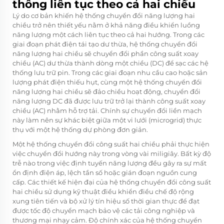
thông liên tục theo cả hai chiều
Lý do cơ bản khiến hệ thống chuyển đổi năng lượng hai
chiều trở nên thiết yếu nằm ở khả năng điều khiển luồng
năng lượng một cách liên tục theo cả hai hướng. Trong các
giai đoạn phát điện tái tạo dư thừa, hệ thống chuyển đổi
năng lượng hai chiều sẽ chuyển đổi phần công suất xoay
chiều (AC) dư thừa thành dòng một chiều (DC) để sạc các hệ
thống lưu trữ pin. Trong các giai đoạn nhu cầu cao hoặc sản
lượng phát điện thiếu hụt, cùng một hệ thống chuyển đổi
năng lượng hai chiều sẽ đảo chiều hoạt động, chuyển đổi
năng lượng DC đã được lưu trữ trở lại thành công suất xoay
chiều (AC) nhằm hỗ trợ tải. Chính sự chuyển đổi liền mạch
này làm nên sự khác biệt giữa một vi lưới (microgrid) thực
thụ với một hệ thống dự phòng đơn giản.
Một hệ thống chuyển đổi công suất hai chiều phải thực hiện
việc chuyển đổi hướng này trong vòng vài miligiây. Bất kỳ độ
trễ nào trong việc định tuyến năng lượng đều gây ra sự mất
ổn định điện áp, lệch tần số hoặc gián đoạn nguồn cung
cấp. Các thiết kế hiện đại của hệ thống chuyển đổi công suất
hai chiều sử dụng kỹ thuật điều khiển điều chế độ rộng
xung tiên tiến và bộ xử lý tín hiệu số thời gian thực để đạt
được tốc độ chuyển mạch bảo vệ các tải công nghiệp và
thương mại nhạy cảm. Độ chính xác của hệ thống chuyển