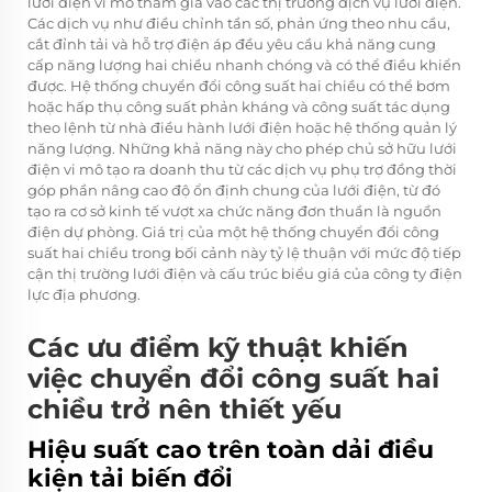
lưới điện vi mô tham gia vào các thị trường dịch vụ lưới điện.
Các dịch vụ như điều chỉnh tần số, phản ứng theo nhu cầu,
cắt đỉnh tải và hỗ trợ điện áp đều yêu cầu khả năng cung
cấp năng lượng hai chiều nhanh chóng và có thể điều khiển
được. Hệ thống chuyển đổi công suất hai chiều có thể bơm
hoặc hấp thụ công suất phản kháng và công suất tác dụng
theo lệnh từ nhà điều hành lưới điện hoặc hệ thống quản lý
năng lượng. Những khả năng này cho phép chủ sở hữu lưới
điện vi mô tạo ra doanh thu từ các dịch vụ phụ trợ đồng thời
góp phần nâng cao độ ổn định chung của lưới điện, từ đó
tạo ra cơ sở kinh tế vượt xa chức năng đơn thuần là nguồn
điện dự phòng. Giá trị của một hệ thống chuyển đổi công
suất hai chiều trong bối cảnh này tỷ lệ thuận với mức độ tiếp
cận thị trường lưới điện và cấu trúc biểu giá của công ty điện
lực địa phương.
Các ưu điểm kỹ thuật khiến
việc chuyển đổi công suất hai
chiều trở nên thiết yếu
Hiệu suất cao trên toàn dải điều
kiện tải biến đổi