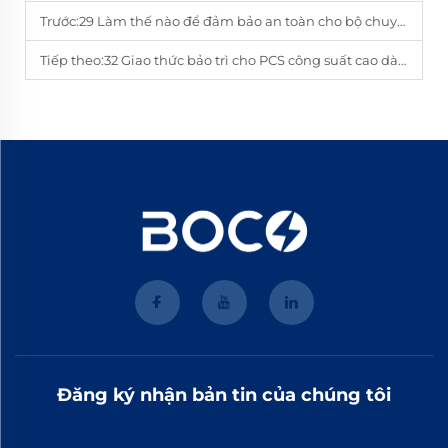
Trước:
29 Làm thế nào để đảm bảo an toàn cho bộ chuyển đổi năng lượng lưu trữ (PCS) 130 kW trong chế độ xả đỉnh
Tiếp theo:
32 Giao thức bảo trì cho PCS công suất cao dành cho BESS là gì
Đăng ký nhận bản tin của chúng tôi