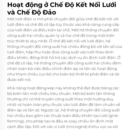
Hoạt động ở Chế Độ Kết Nối Lưới
và Chế Độ Đảo
Một lưới điện vi mô phải chuyển đổi giữa chế độ kết nối với
lưới điện và chế độ cô lập tùy thuộc vào khả năng cung cấp
của lưới điện và điều kiện tại chỗ. Một hệ thống chuyển đổi
công suất hai chiều quản lý cả hai chế độ trong một kiến
trúc thiết bị duy nhất. Ở chế độ kết nối với lưới điện, hệ
thống chuyển đổi công suất hai chiều đồng bộ với tần số của
lưới điện, hấp thụ hoặc đưa công suất vào lưới theo lệnh
điều khiển, đồng thời hỗ trợ các dịch vụ ổn định lưới điện. Ở
chế độ cô lập, hệ thống chuyển đổi công suất hai chiều đảm
nhận toàn bộ việc điều chỉnh điện áp và tần số, hoạt động
như tham chiếu cục bộ cho toàn bộ thiết bị phát điện và tải
được kết nối.
Khả năng hoạt động kép này không thể đạt được bằng các
bộ biến tần một chiều tiêu chuẩn. Một bộ biến tần thông
thường chỉ có thể truyền công suất theo một hướng duy
nhất và hoàn toàn phụ thuộc vào lưới điện để làm chuẩn về
điện áp và tần số. Ngược lại, hệ thống chuyển đổi công suất
hai chiều bao gồm các thuật toán điều khiển tạo lưới (grid-
forming), cho phép tạo ra đầu ra xoay chiều ổn định một
cách độc lập. Đối với các vi lưới (microgrid) ở khu vực xa xôi