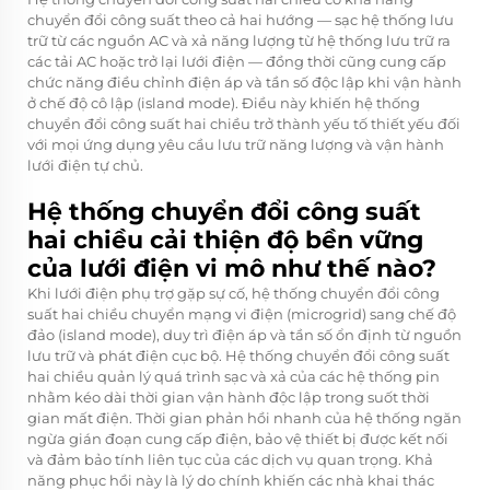
chuyển đổi công suất theo cả hai hướng — sạc hệ thống lưu
trữ từ các nguồn AC và xả năng lượng từ hệ thống lưu trữ ra
các tải AC hoặc trở lại lưới điện — đồng thời cũng cung cấp
chức năng điều chỉnh điện áp và tần số độc lập khi vận hành
ở chế độ cô lập (island mode). Điều này khiến hệ thống
chuyển đổi công suất hai chiều trở thành yếu tố thiết yếu đối
với mọi ứng dụng yêu cầu lưu trữ năng lượng và vận hành
lưới điện tự chủ.
Hệ thống chuyển đổi công suất
hai chiều cải thiện độ bền vững
của lưới điện vi mô như thế nào?
Khi lưới điện phụ trợ gặp sự cố, hệ thống chuyển đổi công
suất hai chiều chuyển mạng vi điện (microgrid) sang chế độ
đảo (island mode), duy trì điện áp và tần số ổn định từ nguồn
lưu trữ và phát điện cục bộ. Hệ thống chuyển đổi công suất
hai chiều quản lý quá trình sạc và xả của các hệ thống pin
nhằm kéo dài thời gian vận hành độc lập trong suốt thời
gian mất điện. Thời gian phản hồi nhanh của hệ thống ngăn
ngừa gián đoạn cung cấp điện, bảo vệ thiết bị được kết nối
và đảm bảo tính liên tục của các dịch vụ quan trọng. Khả
năng phục hồi này là lý do chính khiến các nhà khai thác