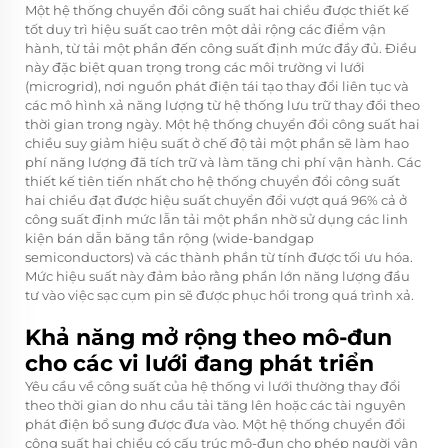
Một hệ thống chuyển đổi công suất hai chiều được thiết kế
tốt duy trì hiệu suất cao trên một dải rộng các điểm vận
hành, từ tải một phần đến công suất định mức đầy đủ. Điều
này đặc biệt quan trọng trong các môi trường vi lưới
(microgrid), nơi nguồn phát điện tái tạo thay đổi liên tục và
các mô hình xả năng lượng từ hệ thống lưu trữ thay đổi theo
thời gian trong ngày. Một hệ thống chuyển đổi công suất hai
chiều suy giảm hiệu suất ở chế độ tải một phần sẽ làm hao
phí năng lượng đã tích trữ và làm tăng chi phí vận hành. Các
thiết kế tiên tiến nhất cho hệ thống chuyển đổi công suất
hai chiều đạt được hiệu suất chuyển đổi vượt quá 96% cả ở
công suất định mức lẫn tải một phần nhờ sử dụng các linh
kiện bán dẫn băng tần rộng (wide-bandgap
semiconductors) và các thành phần từ tính được tối ưu hóa.
Mức hiệu suất này đảm bảo rằng phần lớn năng lượng đầu
tư vào việc sạc cụm pin sẽ được phục hồi trong quá trình xả.
Khả năng mở rộng theo mô-đun
cho các vi lưới đang phát triển
Yêu cầu về công suất của hệ thống vi lưới thường thay đổi
theo thời gian do nhu cầu tải tăng lên hoặc các tài nguyên
phát điện bổ sung được đưa vào. Một hệ thống chuyển đổi
công suất hai chiều có cấu trúc mô-đun cho phép người vận