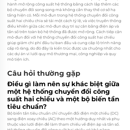
hành mở rộng công suất hệ thống bằng cách lắp thêm các
bộ chuyển đổi song song mà không cần thay thế cơ sở hạ
tầng hiện có. Mỗi mô-đun trong hệ thống chuyển đổi công
suất hai chiều chia sẻ tải một cách tỷ lệ, và việc truyền thông
điều khiển giữa các mô-đun duy trì sự cân bằng điện áp và
tần số trên toàn bộ hệ thống đã được mở rộng. Cách tiếp cận
mô-đun đối với hệ thống chuyển đổi công suất hai chiều
giúp giảm chi phí đầu tư ban đầu và cung cấp lộ trình nâng
cấp rõ ràng, do đó đây là kiến trúc được ưa chuộng nhất cho
các dự án vi lưới quy mô thương mại, công nghiệp và quy
mô tiện ích.
Câu hỏi thường gặp
Điều gì làm nên sự khác biệt giữa
một hệ thống chuyển đổi công
suất hai chiều và một bộ biến tần
tiêu chuẩn?
Bộ biến tần tiêu chuẩn chỉ chuyển đổi điện một chiều (DC)
sang điện xoay chiều (AC) theo một hướng duy nhất và phụ
thuộc vào lưới điện để làm tham chiếu về điện áp và tần số.
Hệ thống chuyển đổi công suất hai chiều có khả năng